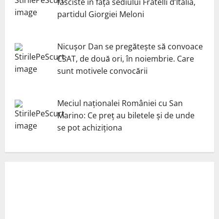
fasciste în fața sediului Fratelli d’Italia,
partidul Giorgiei Meloni
Nicuşor Dan se pregăteşte să convoace
CSAT, de două ori, în noiembrie. Care
sunt motivele convocării
Meciul naționalei României cu San
Marino: Ce preț au biletele și de unde
se pot achiziționa