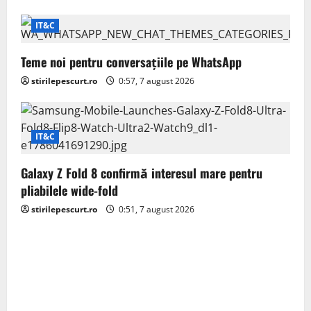
t
IT&C
i
Teme noi pentru conversațiile pe WhatsApp
o
stirilepescurt.ro
0:57, 7 august 2026
n
IT&C
Galaxy Z Fold 8 confirmă interesul mare pentru
pliabilele wide-fold
stirilepescurt.ro
0:51, 7 august 2026