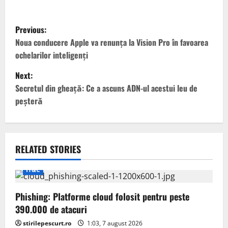
P
Previous:
o
Noua conducere Apple va renunța la Vision Pro în favoarea
ochelarilor inteligenți
s
Next:
t
Secretul din gheață: Ce a ascuns ADN-ul acestui leu de
peșteră
n
a
v
RELATED STORIES
i
IT&C
g
Phishing: Platforme cloud folosit pentru peste
390.000 de atacuri
a
stirilepescurt.ro
1:03, 7 august 2026