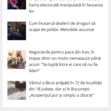
harta electorală manipulată în favoarea
lor
Cum încearcă dealerii de droguri să
scape de poliție. Metodele ascunse
Negocierile pentru pace din Iran, în
impas dintr-un motiv nemaiauzit până
acum: ”Se luptă între ei care să nu fie
lideri”
Vântul a făcut prăpăd în 72 de localități
din 18 județe, dar și în București:
„Acoperișul pur și simplu a zburat”