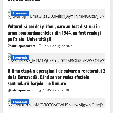
v
i
Economic
g
Vulturul şi cei doi grifoni, care au fost distruşi în
a
urma bombardamentelor din 1944, au fost readuși
pe Palatul Universității
t
stirilepescurt.ro
15:04, 8 august 2026
i
Economic
o
Ultima etapă a operațiunii de salvare a reactorului 2
n
de la Cernavodă. Când se vor vedea efectele
scufundării barjelor pe Dunăre
stirilepescurt.ro
14:45, 8 august 2026
Economic