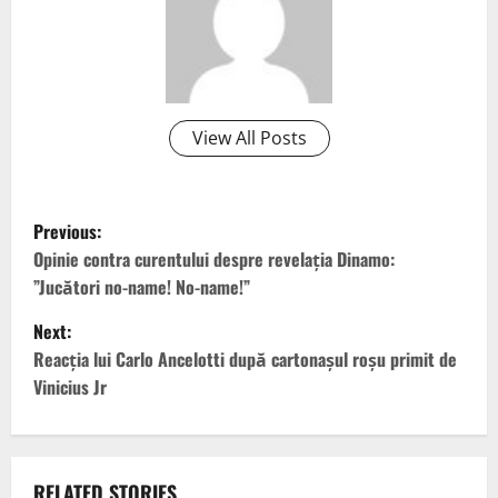
View All Posts
P
Previous:
o
Opinie contra curentului despre revelația Dinamo:
”Jucători no-name! No-name!”
s
Next:
t
Reacția lui Carlo Ancelotti după cartonașul roșu primit de
Vinicius Jr
n
a
RELATED STORIES