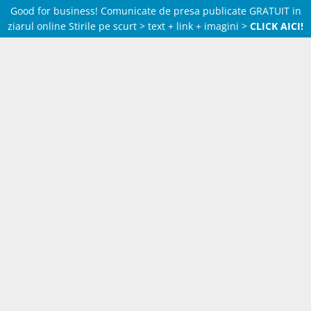
Good for business! Comunicate de presa publicate GRATUIT in
ziarul online Stirile pe scurt > text + link + imagini >
CLICK AICI!
Skip
to
content