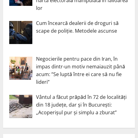
harta electorală manipulată în favoarea
lor
Cum încearcă dealerii de droguri să
scape de poliție. Metodele ascunse
Negocierile pentru pace din Iran, în
impas dintr-un motiv nemaiauzit până
acum: ”Se luptă între ei care să nu fie
lideri”
Vântul a făcut prăpăd în 72 de localități
din 18 județe, dar și în București:
„Acoperișul pur și simplu a zburat”