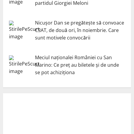
partidul Giorgiei Meloni
Nicuşor Dan se pregăteşte să convoace
CSAT, de două ori, în noiembrie. Care
sunt motivele convocării
Meciul naționalei României cu San
Marino: Ce preț au biletele și de unde
se pot achiziționa