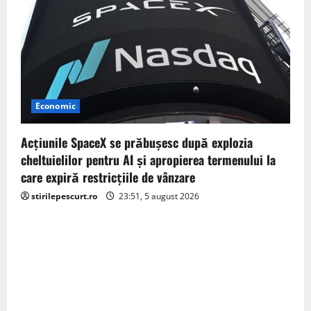
Economic
Acţiunile SpaceX se prăbuşesc după explozia
cheltuielilor pentru AI şi apropierea termenului la
care expiră restricţiile de vânzare
stirilepescurt.ro
23:51, 5 august 2026