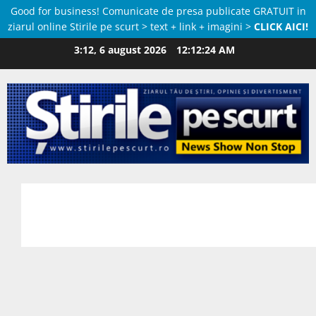
Good for business! Comunicate de presa publicate GRATUIT in
ziarul online Stirile pe scurt > text + link + imagini >
CLICK AICI!
Skip
3:12, 6 august 2026
12:12:25 AM
to
content