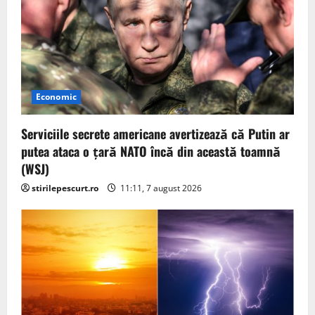
n
Economic
Serviciile secrete americane avertizează că Putin ar
putea ataca o țară NATO încă din această toamnă
(WSJ)
stirilepescurt.ro
11:11, 7 august 2026