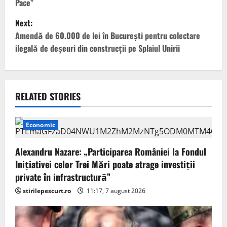
s
Pace”
t
Next:
Amendă de 60.000 de lei în București pentru colectare
n
ilegală de deșeuri din construcții pe Splaiul Unirii
a
v
RELATED STORIES
i
g
Economic
a
Alexandru Nazare: „Participarea României la Fondul
Inițiativei celor Trei Mări poate atrage investiții
t
private în infrastructură”
i
stirilepescurt.ro
11:17, 7 august 2026
o