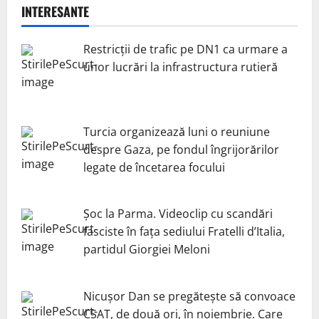
INTERESANTE
Restricții de trafic pe DN1 ca urmare a
unor lucrări la infrastructura rutieră
Turcia organizează luni o reuniune
despre Gaza, pe fondul îngrijorărilor
legate de încetarea focului
Șoc la Parma. Videoclip cu scandări
fasciste în fața sediului Fratelli d’Italia,
partidul Giorgiei Meloni
Nicuşor Dan se pregăteşte să convoace
CSAT, de două ori, în noiembrie. Care