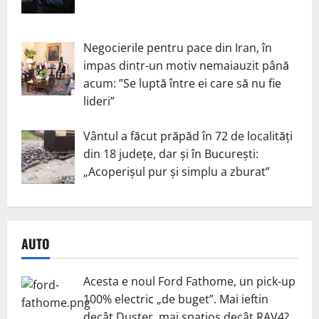
Negocierile pentru pace din Iran, în
impas dintr-un motiv nemaiauzit până
acum: ”Se luptă între ei care să nu fie
lideri”
Vântul a făcut prăpăd în 72 de localități
din 18 județe, dar și în București:
„Acoperișul pur și simplu a zburat”
AUTO
Acesta e noul Ford Fathome, un pick-up
100% electric „de buget”. Mai ieftin
decât Duster, mai spațios decât RAV4?