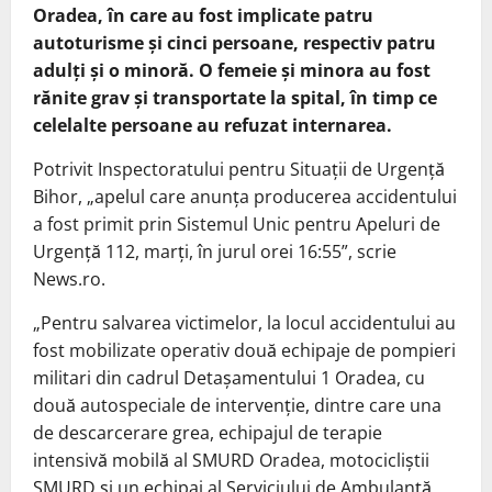
Oradea, în care au fost implicate patru
autoturisme și cinci persoane, respectiv patru
adulți și o minoră. O femeie și minora au fost
rănite grav și transportate la spital, în timp ce
celelalte persoane au refuzat internarea.
Potrivit Inspectoratului pentru Situații de Urgență
Bihor, „apelul care anunţa producerea accidentului
a fost primit prin Sistemul Unic pentru Apeluri de
Urgenţă 112, marţi, în jurul orei 16:55”, scrie
News.ro.
„Pentru salvarea victimelor, la locul accidentului au
fost mobilizate operativ două echipaje de pompieri
militari din cadrul Detaşamentului 1 Oradea, cu
două autospeciale de intervenţie, dintre care una
de descarcerare grea, echipajul de terapie
intensivă mobilă al SMURD Oradea, motocicliştii
SMURD şi un echipaj al Serviciului de Ambulanţă