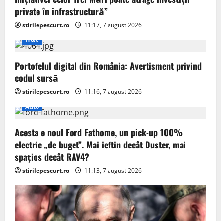
private în infrastructură”
stirilepescurt.ro
11:17, 7 august 2026
IT&C
Portofelul digital din România: Avertisment privind
codul sursă
stirilepescurt.ro
11:16, 7 august 2026
Auto
Acesta e noul Ford Fathome, un pick-up 100%
electric „de buget”. Mai ieftin decât Duster, mai
spațios decât RAV4?
stirilepescurt.ro
11:13, 7 august 2026