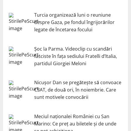
Turcia organizează luni o reuniune
despre Gaza, pe fondul îngrijorărilor
legate de încetarea focului
Șoc la Parma. Videoclip cu scandări
fasciste în fața sediului Fratelli d’Italia,
partidul Giorgiei Meloni
Nicuşor Dan se pregăteşte să convoace
CSAT, de două ori, în noiembrie. Care
sunt motivele convocării
Meciul naționalei României cu San
Marino: Ce preț au biletele și de unde