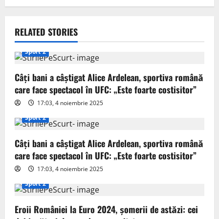
a
v
RELATED STORIES
i
Sport 2
g
Câți bani a câștigat Alice Ardelean, sportiva română
a
care face spectacol în UFC: „Este foarte costisitor”
t
17:03, 4 noiembrie 2025
Sport 2
i
o
Câți bani a câștigat Alice Ardelean, sportiva română
care face spectacol în UFC: „Este foarte costisitor”
n
17:03, 4 noiembrie 2025
Sport 2
Eroii României la Euro 2024, șomerii de astăzi: cei