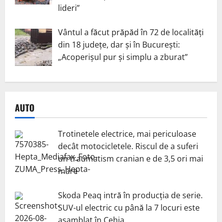
lideri”
Vântul a făcut prăpăd în 72 de localități
din 18 județe, dar și în București:
„Acoperișul pur și simplu a zburat”
AUTO
Trotinetele electrice, mai periculoase
decât motocicletele. Riscul de a suferi
un traumatism cranian e de 3,5 ori mai
mare
Skoda Peaq intră în producția de serie.
SUV-ul electric cu până la 7 locuri este
asamblat în Cehia