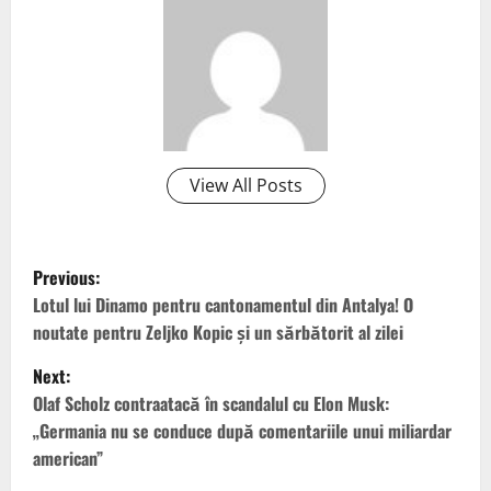
View All Posts
P
Previous:
o
Lotul lui Dinamo pentru cantonamentul din Antalya! O
noutate pentru Zeljko Kopic și un sărbătorit al zilei
s
Next:
t
Olaf Scholz contraatacă în scandalul cu Elon Musk:
„Germania nu se conduce după comentariile unui miliardar
n
american”