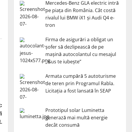
Mercedes-Benz GLA electric intră
pe piața din România. Cât costă
rivalul lui BMW iX1 și Audi Q4 e-
tron
Firma de asigurări a obligat un
șofer să dezlipească de pe
mașină autocolantul cu mesajul
„Isus te iubește”
Armata cumpără 5 autoturisme
de teren prin Programul Rabla.
Licitația a fost lansată în SEAP
:
Prototipul solar Luminetta
i
generază mai multă energie
.
decât consumă