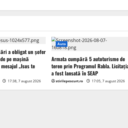
Auto
ări a obligat un șofer
 de pe mașină
Armata cumpără 5 autoturisme de
 mesajul „Isus te
teren prin Programul Rabla. Licitați
a fost lansată în SEAP
17:38, 7 august 2026
stirilepescurt.ro
17:05, 7 august 2026