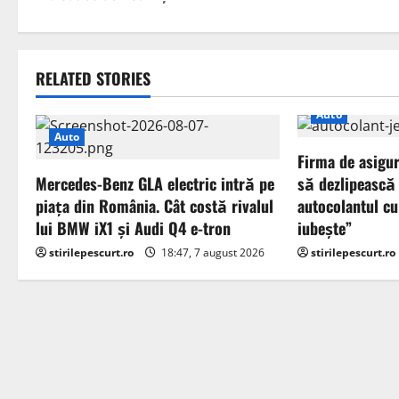
t
n
RELATED STORIES
a
Auto
v
Auto
Firma de asigur
i
Mercedes-Benz GLA electric intră pe
să dezlipească
piața din România. Cât costă rivalul
autocolantul cu
g
lui BMW iX1 și Audi Q4 e-tron
iubește”
a
stirilepescurt.ro
18:47, 7 august 2026
stirilepescurt.ro
t
i
o