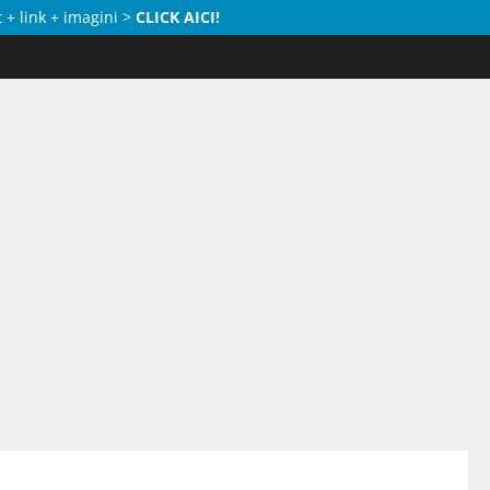
 + link + imagini >
CLICK AICI!