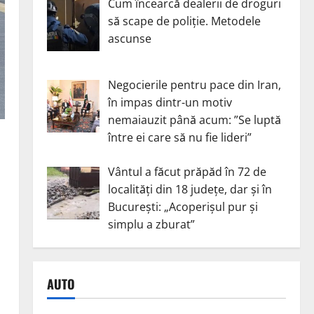
Cum încearcă dealerii de droguri
să scape de poliție. Metodele
ascunse
Negocierile pentru pace din Iran,
în impas dintr-un motiv
nemaiauzit până acum: ”Se luptă
între ei care să nu fie lideri”
Vântul a făcut prăpăd în 72 de
localități din 18 județe, dar și în
București: „Acoperișul pur și
simplu a zburat”
AUTO