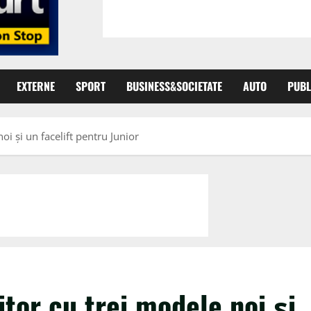
EXTERNE
SPORT
BUSINESS&SOCIETATE
AUTO
PUBL
oi și un facelift pentru Junior
itor cu trei modele noi și