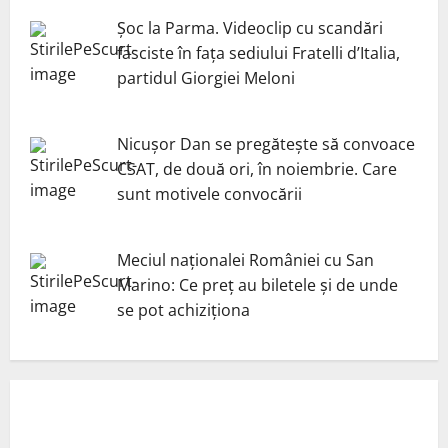
Șoc la Parma. Videoclip cu scandări
fasciste în fața sediului Fratelli d’Italia,
partidul Giorgiei Meloni
Nicuşor Dan se pregăteşte să convoace
CSAT, de două ori, în noiembrie. Care
sunt motivele convocării
Meciul naționalei României cu San
Marino: Ce preț au biletele și de unde
se pot achiziționa