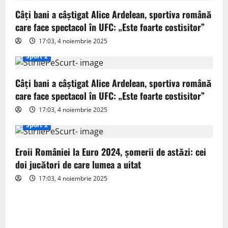
g
Câți bani a câștigat Alice Ardelean, sportiva română
care face spectacol în UFC: „Este foarte costisitor”
a
17:03, 4 noiembrie 2025
t
Sport 2
i
Câți bani a câștigat Alice Ardelean, sportiva română
o
care face spectacol în UFC: „Este foarte costisitor”
17:03, 4 noiembrie 2025
n
Sport 2
Eroii României la Euro 2024, șomerii de astăzi: cei
doi jucători de care lumea a uitat
17:03, 4 noiembrie 2025