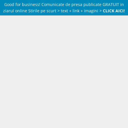
Good for business! Comunicate de presa publicate GRATUIT in
ziarul online Stirile pe scurt > text + link + imagini >
CLICK AICI!
Skip
to
content