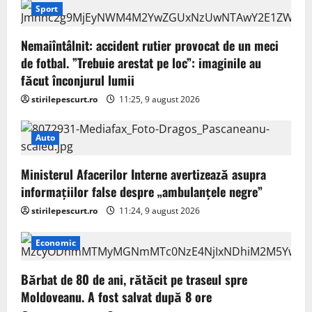
Sport
Nemaiîntâlnit: accident rutier provocat de un meci
de fotbal. ”Trebuie arestat pe loc”: imaginile au
făcut înconjurul lumii
stirilepescurt.ro
11:25, 9 august 2026
Auto
Ministerul Afacerilor Interne avertizează asupra
informațiilor false despre „ambulanțele negre”
stirilepescurt.ro
11:24, 9 august 2026
Economic
Bărbat de 80 de ani, rătăcit pe traseul spre
Moldoveanu. A fost salvat după 8 ore