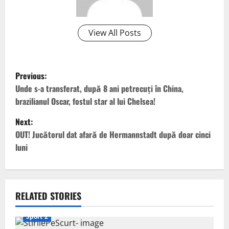
View All Posts
P
Previous:
o
Unde s-a transferat, după 8 ani petrecuți în China,
brazilianul Oscar, fostul star al lui Chelsea!
s
Next:
t
OUT! Jucătorul dat afară de Hermannstadt după doar cinci
luni
n
a
v
RELATED STORIES
i
Sport 2