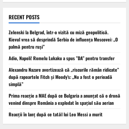
RECENT POSTS
Zelenski la Belgrad, într-o vizită cu miză geopolitică.
Kievul vrea să desprindă Serbia de influența Moscovei: „O
palmă pentru ruși”
Adio, Napoli! Romelu Lukaku a spus ”DA” pentru transfer
Alexandru Nazare avertizează că „riscurile rămân ridicate”
după rapoartele Fitch și Moody’s: „Nu a fost o perioadă
simplă”
Prima reacție a MAE după ce Bulgaria a anunţat că o dronă
venind dinspre România a explodat în spaţiul său aerian
Reacții în lanț după ce tatăl lui Leo Messi a murit