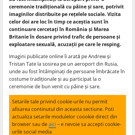
ceremonie tradițională cu pâine și sare, potrivit
imaginilor distribuite pe rețelele sociale. Vizita
celor doi are loc în timp ce aceștia sunt în
continuare cercetați în România și Marea
Britanie în dosare privind trafic de persoane și
exploatare sexuală, acuzații pe care le resping.
Imagini publicate online îi arată pe Andrew și
Tristan Tate la sosirea pe un aeroport din Rusia,
unde au fost întâmpinați de persoane îmbrăcate în
costume tradiționale și au participat la o
ceremonie de bun venit cu pâine și sare.
Setarile tale privind cookie-urile nu permit
afisarea continutul din aceasta sectiune. Poti
actualiza setarile modulelor coookie direct din
browser sau de
aici
– e nevoie sa accepti cookie-
urile social media