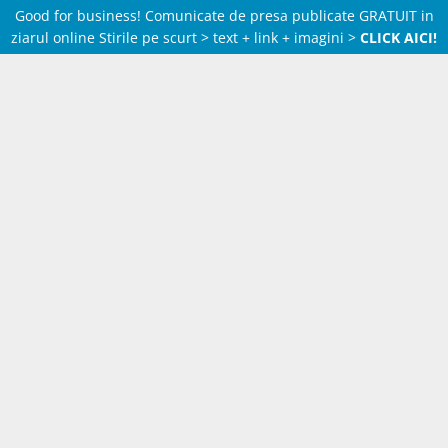
Good for business! Comunicate de presa publicate GRATUIT in
ziarul online Stirile pe scurt > text + link + imagini >
CLICK AICI!
Skip
to
content