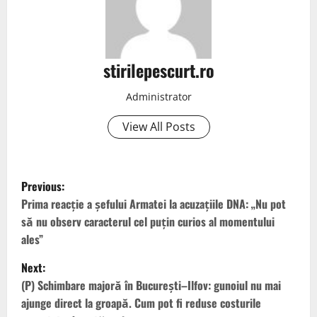
stirilepescurt.ro
Administrator
View All Posts
P
Previous:
o
Prima reacție a șefului Armatei la acuzațiile DNA: „Nu pot
să nu observ caracterul cel puțin curios al momentului
s
ales”
t
Next:
(P) Schimbare majoră în București–Ilfov: gunoiul nu mai
n
ajunge direct la groapă. Cum pot fi reduse costurile