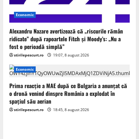
Economic
Alexandru Nazare avertizează că „riscurile rămân
ridicate” după rapoartele Fitch și Moody’s: „Nu a
fost o perioadă simplă”
stirilepescurt.ro
19:07, 8 august 2026
Economic
Prima reacție a MAE după ce Bulgaria a anunţat că
o dronă venind dinspre România a explodat în
spaţiul său aerian
stirilepescurt.ro
18:45, 8 august 2026