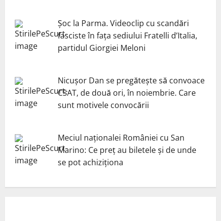
Șoc la Parma. Videoclip cu scandări
fasciste în fața sediului Fratelli d’Italia,
partidul Giorgiei Meloni
Nicuşor Dan se pregăteşte să convoace
CSAT, de două ori, în noiembrie. Care
sunt motivele convocării
Meciul naționalei României cu San
Marino: Ce preț au biletele și de unde
se pot achiziționa