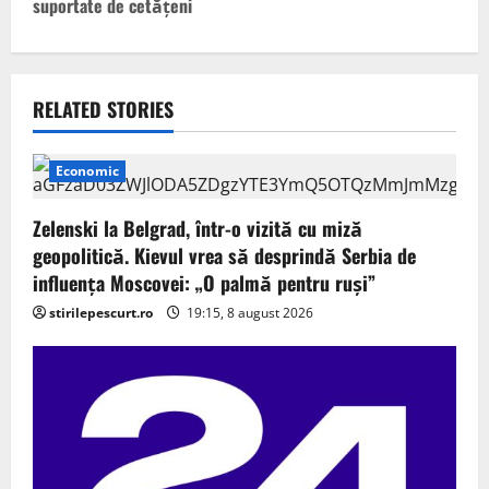
suportate de cetățeni
a
v
i
RELATED STORIES
g
Economic
a
Zelenski la Belgrad, într-o vizită cu miză
t
geopolitică. Kievul vrea să desprindă Serbia de
influența Moscovei: „O palmă pentru ruși”
i
stirilepescurt.ro
19:15, 8 august 2026
o
n