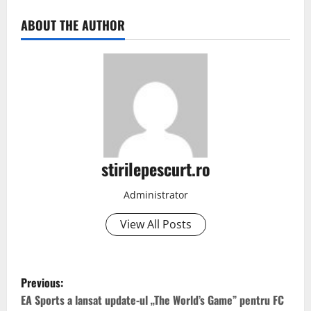
ABOUT THE AUTHOR
stirilepescurt.ro
Administrator
View All Posts
P
Previous:
o
EA Sports a lansat update-ul „The World’s Game” pentru FC