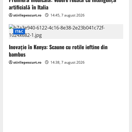
o
artificială în Italia
n
stirilepescurt.ro
14:45, 7 august 2026
IT&C
Inovație în Kenya: Scaune cu rotile ieftine din
bambus
stirilepescurt.ro
14:38, 7 august 2026