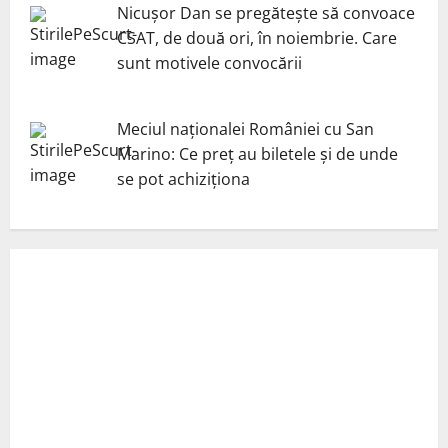
Nicuşor Dan se pregăteşte să convoace
CSAT, de două ori, în noiembrie. Care
sunt motivele convocării
Meciul naționalei României cu San
Marino: Ce preț au biletele și de unde
se pot achiziționa