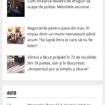
Cum încearcă dealerii de droguri să
scape de poliție. Metodele ascunse
Negocierile pentru pace din Iran, în
impas dintr-un motiv nemaiauzit până
acum: ”Se luptă între ei care să nu fie
lideri”
Vântul a făcut prăpăd în 72 de localități
din 18 județe, dar și în București:
„Acoperișul pur și simplu a zburat”
AUTO