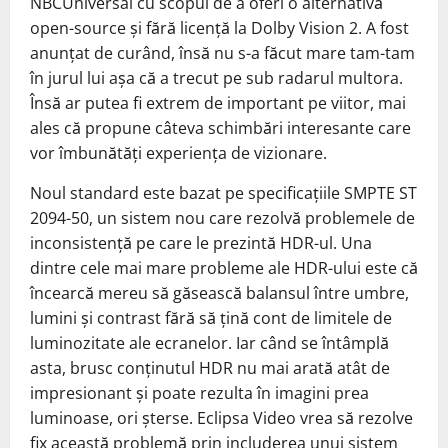
NBCUniversal cu scopul de a oferi o alternativă
open-source și fără licență la Dolby Vision 2. A fost
anunțat de curând, însă nu s-a făcut mare tam-tam
în jurul lui așa că a trecut pe sub radarul multora.
Însă ar putea fi extrem de important pe viitor, mai
ales că propune câteva schimbări interesante care
vor îmbunătăți experiența de vizionare.
Noul standard este bazat pe specificațiile SMPTE ST
2094-50, un sistem nou care rezolvă problemele de
inconsistență pe care le prezintă HDR-ul. Una
dintre cele mai mare probleme ale HDR-ului este că
încearcă mereu să găsească balansul între umbre,
lumini și contrast fără să țină cont de limitele de
luminozitate ale ecranelor. Iar când se întâmplă
asta, brusc conținutul HDR nu mai arată atât de
impresionant și poate rezulta în imagini prea
luminoase, ori șterse. Eclipsa Video vrea să rezolve
fix această problemă prin includerea unui sistem