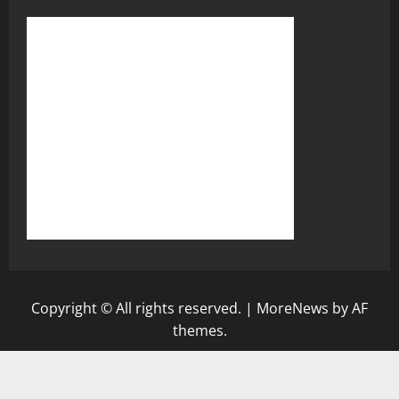
Copyright © All rights reserved.
|
MoreNews
by AF
themes.