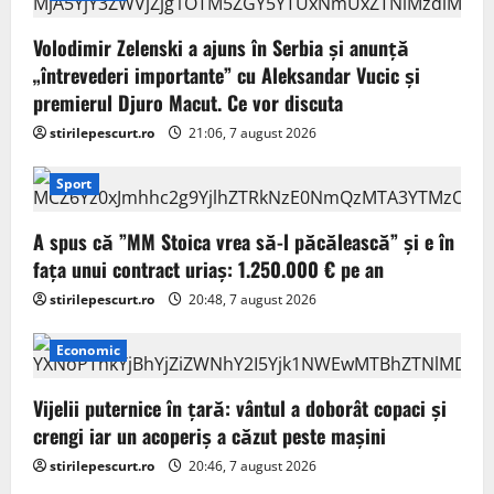
Volodimir Zelenski a ajuns în Serbia și anunță
„întrevederi importante” cu Aleksandar Vucic și
premierul Djuro Macut. Ce vor discuta
stirilepescurt.ro
21:06, 7 august 2026
Sport
A spus că ”MM Stoica vrea să-l păcălească” și e în
fața unui contract uriaș: 1.250.000 € pe an
stirilepescurt.ro
20:48, 7 august 2026
Economic
Vijelii puternice în țară: vântul a doborât copaci și
crengi iar un acoperiș a căzut peste mașini
stirilepescurt.ro
20:46, 7 august 2026