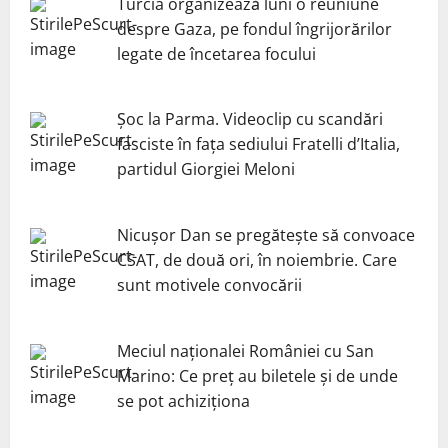
Turcia organizează luni o reuniune
despre Gaza, pe fondul îngrijorărilor
legate de încetarea focului
Șoc la Parma. Videoclip cu scandări
fasciste în fața sediului Fratelli d’Italia,
partidul Giorgiei Meloni
Nicuşor Dan se pregăteşte să convoace
CSAT, de două ori, în noiembrie. Care
sunt motivele convocării
Meciul naționalei României cu San
Marino: Ce preț au biletele și de unde
se pot achiziționa