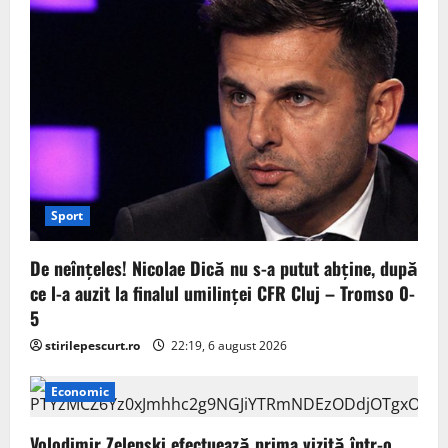
Sport
De neînțeles! Nicolae Dică nu s-a putut abține, după
ce l-a auzit la finalul umilinței CFR Cluj – Tromso 0-
5
stirilepescurt.ro
22:19, 6 august 2026
Economic
Volodimir Zelenski efectuează prima vizită într-o