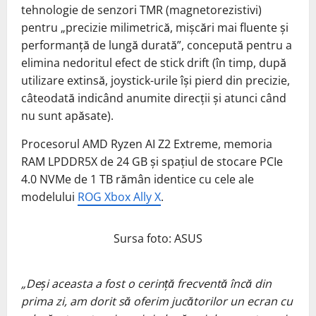
tehnologie de senzori TMR (magnetorezistivi)
pentru „precizie milimetrică, mișcări mai fluente și
performanță de lungă durată”, concepută pentru a
elimina nedoritul efect de stick drift (în timp, după
utilizare extinsă, joystick-urile își pierd din precizie,
câteodată indicând anumite direcții și atunci când
nu sunt apăsate).
Procesorul AMD Ryzen AI Z2 Extreme, memoria
RAM LPDDR5X de 24 GB și spațiul de stocare PCIe
4.0 NVMe de 1 TB rămân identice cu cele ale
modelului
ROG Xbox Ally X
.
Sursa foto: ASUS
„Deși aceasta a fost o cerință frecventă încă din
prima zi, am dorit să oferim jucătorilor un ecran cu