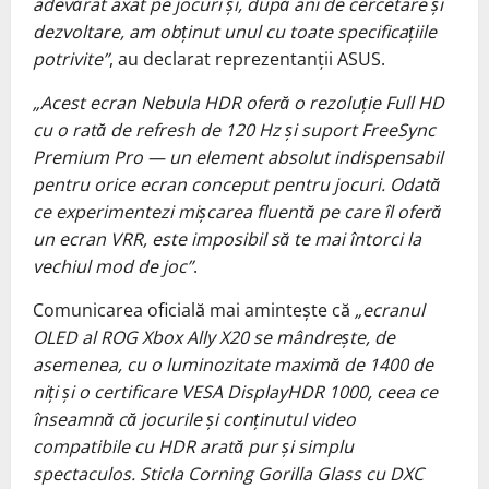
adevărat axat pe jocuri și, după ani de cercetare și
dezvoltare, am obținut unul cu toate specificațiile
potrivite”
, au declarat reprezentanții ASUS.
„Acest ecran Nebula HDR oferă o rezoluție Full HD
cu o rată de refresh de 120 Hz și suport FreeSync
Premium Pro — un element absolut indispensabil
pentru orice ecran conceput pentru jocuri. Odată
ce experimentezi mișcarea fluentă pe care îl oferă
un ecran VRR, este imposibil să te mai întorci la
vechiul mod de joc”
.
Comunicarea oficială mai amintește că
„ecranul
OLED al ROG Xbox Ally X20 se mândrește, de
asemenea, cu o luminozitate maximă de 1400 de
niți și o certificare VESA DisplayHDR 1000, ceea ce
înseamnă că jocurile și conținutul video
compatibile cu HDR arată pur și simplu
spectaculos. Sticla Corning Gorilla Glass cu DXC