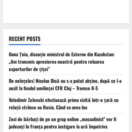
RECENT POSTS
Oana Țoiu, discuție ministrul de Externe din Kazahstan:
„Am transmis aprecierea noastră pentru reluarea
exporturilor de țiței”
De neînțeles! Nicolae Dică nu s-a putut abține, după ce l-a
auzit la finalul umilinței CFR Cluj – Tromso 0-5
Volodimir Zelenski efectuează prima vizită într-o țară cu
relații strânse cu Rusia. Când va avea loc
Zeci de bărbați de pe un grup online „masculinist” vor fi
judecați în Franța pentru instigare la ură împotriva