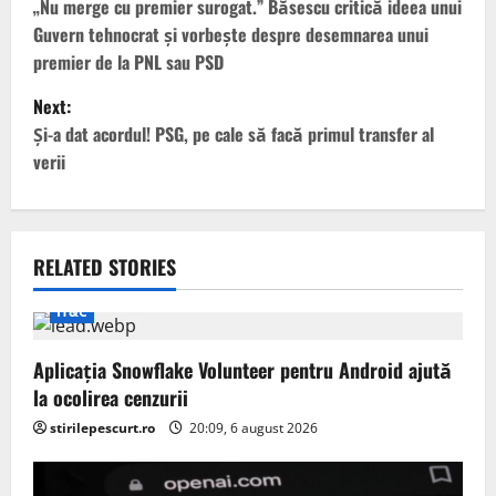
o
„Nu merge cu premier surogat.” Băsescu critică ideea unui
Guvern tehnocrat și vorbește despre desemnarea unui
s
premier de la PNL sau PSD
t
Next:
Și-a dat acordul! PSG, pe cale să facă primul transfer al
n
verii
a
v
RELATED STORIES
i
IT&C
g
Aplicația Snowflake Volunteer pentru Android ajută
a
la ocolirea cenzurii
t
stirilepescurt.ro
20:09, 6 august 2026
i