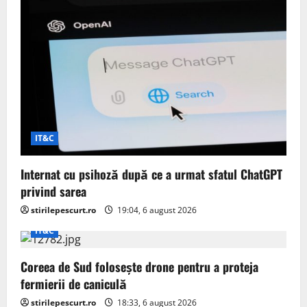
o
n
IT&C
Internat cu psihoză după ce a urmat sfatul ChatGPT
privind sarea
stirilepescurt.ro
19:04, 6 august 2026
IT&C
Coreea de Sud folosește drone pentru a proteja
fermierii de caniculă
stirilepescurt.ro
18:33, 6 august 2026