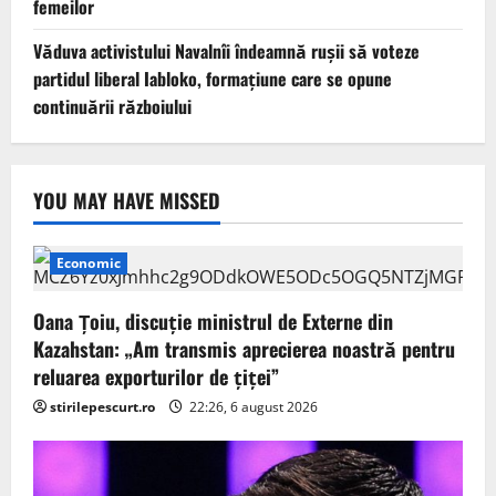
femeilor
Văduva activistului Navalnîi îndeamnă ruşii să voteze
partidul liberal Iabloko, formațiune care se opune
continuării războiului
YOU MAY HAVE MISSED
Economic
Oana Țoiu, discuție ministrul de Externe din
Kazahstan: „Am transmis aprecierea noastră pentru
reluarea exporturilor de țiței”
stirilepescurt.ro
22:26, 6 august 2026