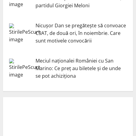
partidul Giorgiei Meloni
Nicuşor Dan se pregăteşte să convoace
CSAT, de două ori, în noiembrie. Care
sunt motivele convocării
Meciul naționalei României cu San
Marino: Ce preț au biletele și de unde
se pot achiziționa