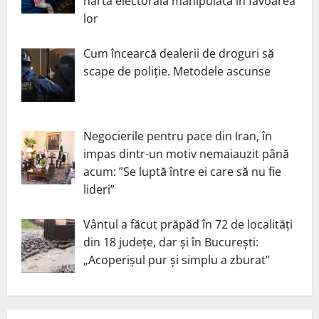
harta electorală manipulată în favoarea
lor
Cum încearcă dealerii de droguri să
scape de poliție. Metodele ascunse
Negocierile pentru pace din Iran, în
impas dintr-un motiv nemaiauzit până
acum: ”Se luptă între ei care să nu fie
lideri”
Vântul a făcut prăpăd în 72 de localități
din 18 județe, dar și în București:
„Acoperișul pur și simplu a zburat”