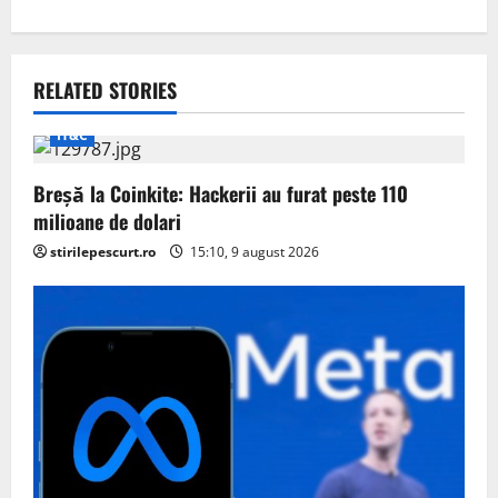
v
i
RELATED STORIES
g
IT&C
a
Breșă la Coinkite: Hackerii au furat peste 110
t
milioane de dolari
stirilepescurt.ro
15:10, 9 august 2026
i
o
n