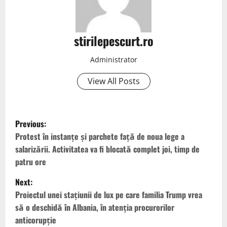
stirilepescurt.ro
Administrator
View All Posts
P
Previous:
o
Protest în instanțe și parchete față de noua lege a
salarizării. Activitatea va fi blocată complet joi, timp de
s
patru ore
t
Next:
Proiectul unei staţiunii de lux pe care familia Trump vrea
n
să o deschidă în Albania, în atenția procurorilor
anticorupție
a