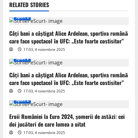
v
RELATED STORIES
i
Sport 2
g
Câți bani a câștigat Alice Ardelean, sportiva română
care face spectacol în UFC: „Este foarte costisitor”
a
17:03, 4 noiembrie 2025
t
Sport 2
i
Câți bani a câștigat Alice Ardelean, sportiva română
o
care face spectacol în UFC: „Este foarte costisitor”
17:03, 4 noiembrie 2025
n
Sport 2
Eroii României la Euro 2024, șomerii de astăzi: cei
doi jucători de care lumea a uitat
17:03, 4 noiembrie 2025