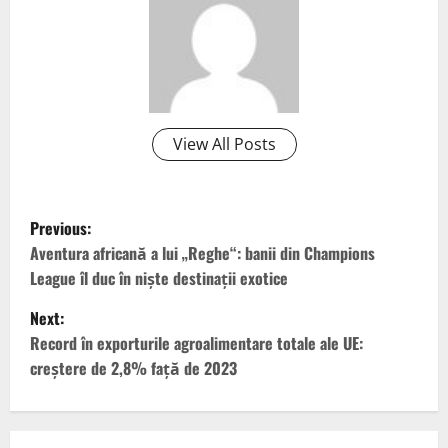
View All Posts
P
Previous:
o
Aventura africană a lui „Reghe“: banii din Champions
League îl duc în niște destinații exotice
s
Next:
t
Record în exporturile agroalimentare totale ale UE:
creștere de 2,8% față de 2023
n
a