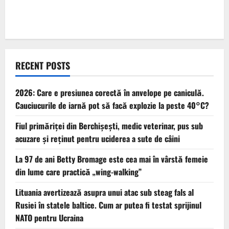
RECENT POSTS
2026: Care e presiunea corectă în anvelope pe caniculă.
Cauciucurile de iarnă pot să facă explozie la peste 40°C?
Fiul primăriţei din Berchişeşti, medic veterinar, pus sub
acuzare şi reţinut pentru uciderea a sute de câini
La 97 de ani Betty Bromage este cea mai în vârstă femeie
din lume care practică „wing-walking”
Lituania avertizează asupra unui atac sub steag fals al
Rusiei în statele baltice. Cum ar putea fi testat sprijinul
NATO pentru Ucraina