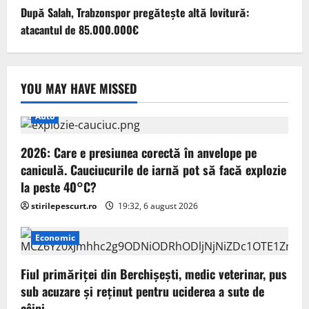
După Salah, Trabzonspor pregătește altă lovitură:
atacantul de 85.000.000€
YOU MAY HAVE MISSED
Auto
2026: Care e presiunea corectă în anvelope pe
caniculă. Cauciucurile de iarnă pot să facă explozie
la peste 40°C?
stirilepescurt.ro
19:32, 6 august 2026
Economic
Fiul primăriţei din Berchişeşti, medic veterinar, pus
sub acuzare şi reţinut pentru uciderea a sute de
câini