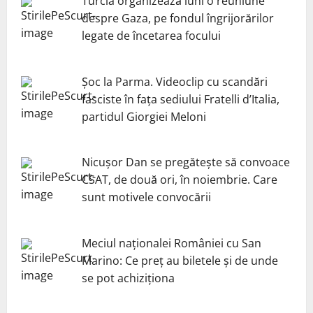
Turcia organizează luni o reuniune
despre Gaza, pe fondul îngrijorărilor
legate de încetarea focului
Șoc la Parma. Videoclip cu scandări
fasciste în fața sediului Fratelli d’Italia,
partidul Giorgiei Meloni
Nicuşor Dan se pregăteşte să convoace
CSAT, de două ori, în noiembrie. Care
sunt motivele convocării
Meciul naționalei României cu San
Marino: Ce preț au biletele și de unde
se pot achiziționa