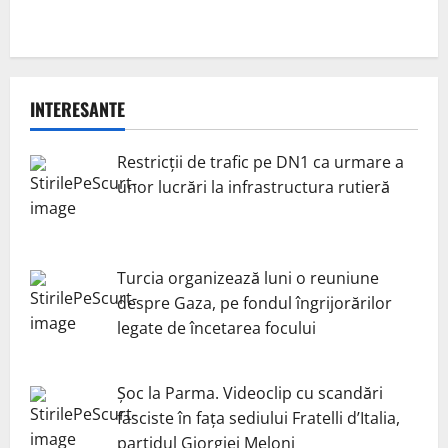
INTERESANTE
Restricții de trafic pe DN1 ca urmare a
unor lucrări la infrastructura rutieră
Turcia organizează luni o reuniune
despre Gaza, pe fondul îngrijorărilor
legate de încetarea focului
Șoc la Parma. Videoclip cu scandări
fasciste în fața sediului Fratelli d’Italia,
partidul Giorgiei Meloni