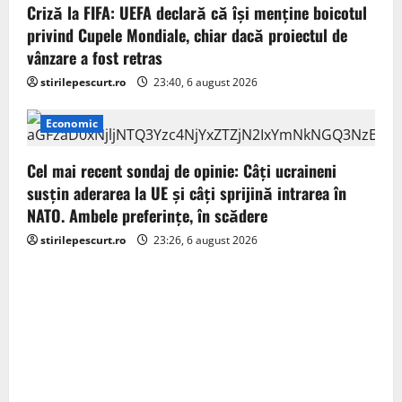
Criză la FIFA: UEFA declară că îşi menţine boicotul
n
privind Cupele Mondiale, chiar dacă proiectul de
vânzare a fost retras
stirilepescurt.ro
23:40, 6 august 2026
Economic
Cel mai recent sondaj de opinie: Câți ucraineni
susțin aderarea la UE și câți sprijină intrarea în
NATO. Ambele preferințe, în scădere
stirilepescurt.ro
23:26, 6 august 2026