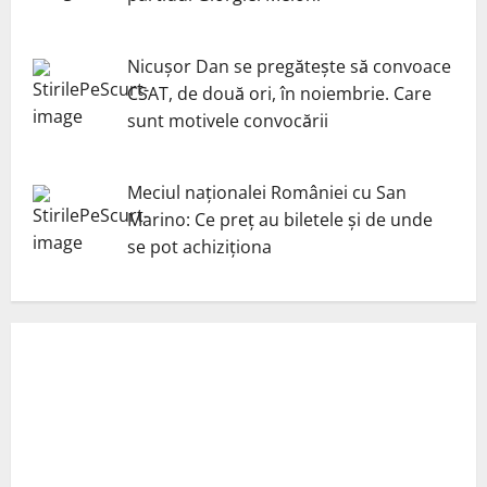
Nicuşor Dan se pregăteşte să convoace
CSAT, de două ori, în noiembrie. Care
sunt motivele convocării
Meciul naționalei României cu San
Marino: Ce preț au biletele și de unde
se pot achiziționa