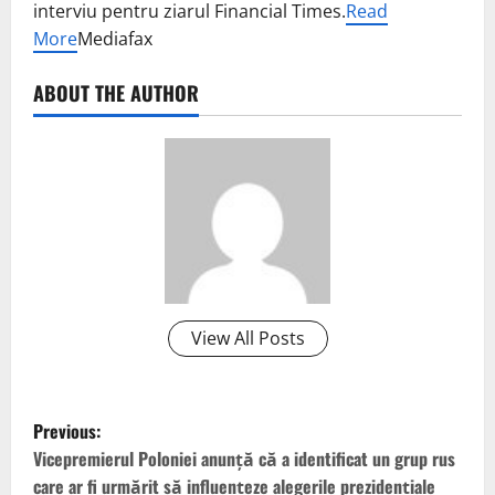
interviu pentru ziarul Financial Times.
Read
More
Mediafax
ABOUT THE AUTHOR
View All Posts
P
Previous:
o
Vicepremierul Poloniei anunţă că a identificat un grup rus
care ar fi urmărit să influenţeze alegerile prezidenţiale