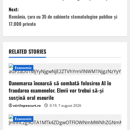
s
Next:
t
România, ţara cu 35 de cabinete stomatologice publice şi
17.000 private
n
a
v
RELATED STORIES
i
Economic
g
Danemarca încearcă să combată folosirea AI în
a
fraudarea examenelor. Elevii vor trebui să-şi
susţină oral eseurile
t
stirilepescurt.ro
0:19, 7 august 2026
i
Economic
o