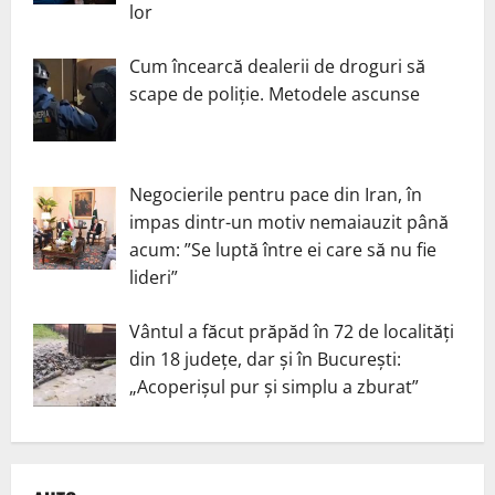
lor
Cum încearcă dealerii de droguri să
scape de poliție. Metodele ascunse
Negocierile pentru pace din Iran, în
impas dintr-un motiv nemaiauzit până
acum: ”Se luptă între ei care să nu fie
lideri”
Vântul a făcut prăpăd în 72 de localități
din 18 județe, dar și în București:
„Acoperișul pur și simplu a zburat”