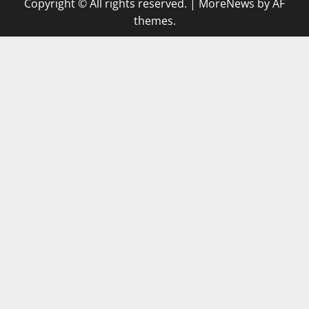
Copyright © All rights reserved.
|
MoreNews
by AF
themes.