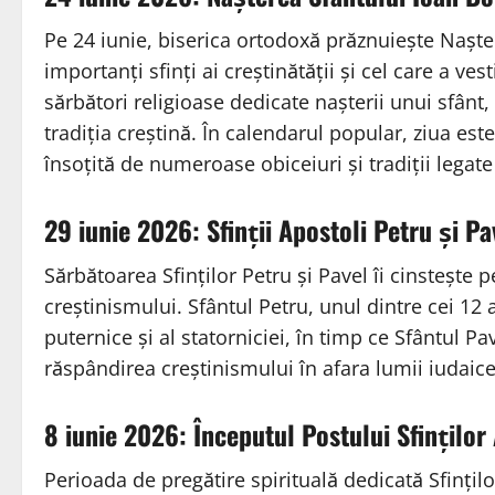
Pe 24 iunie, biserica ortodoxă prăznuiește Naște
importanți sfinți ai creștinătății și cel care a ves
sărbători religioase dedicate nașterii unui sfânt, 
tradiția creștină. În calendarul popular, ziua es
însoțită de numeroase obiceiuri și tradiții legate 
29 iunie 2026: Sfinții Apostoli Petru și Pa
Sărbătoarea Sfinților Petru și Pavel îi cinstește 
creștinismului. Sfântul Petru, unul dintre cei 12 
puternice și al statorniciei, în timp ce Sfântul P
răspândirea creștinismului în afara lumii iudaice
8 iunie 2026: Începutul Postului Sfinților
Perioada de pregătire spirituală dedicată Sfințilo