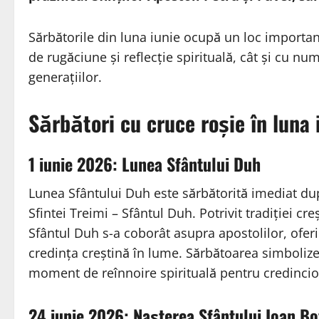
Sărbătorile din luna iunie ocupă un loc importan
de rugăciune și reflecție spirituală, cât și cu n
generațiilor.
Sărbători cu cruce roșie în luna
1 iunie 2026: Lunea Sfântului Duh
Lunea Sfântului Duh este sărbătorită imediat dup
Sfintei Treimi – Sfântul Duh. Potrivit tradiției c
Sfântul Duh s-a coborât asupra apostolilor, ofer
credința creștină în lume. Sărbătoarea simbolizea
moment de reînnoire spirituală pentru credincio
24 iunie 2026: Nașterea Sfântului Ioan B