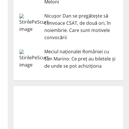
Meloni
Nicuşor Dan se pregăteşte să
convoace CSAT, de două ori, în
noiembrie. Care sunt motivele
convocării
Meciul naționalei României cu
San Marino: Ce preț au biletele și
de unde se pot achiziționa