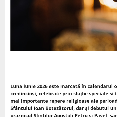
Luna iunie 2026 este marcată în calendarul 
credincioși, celebrate prin slujbe speciale și 
mai importante repere religioase ale perioa
Sfântului Ioan Botezătorul, dar și debutul u
praznicul Sfinților Apostoli Petru și Pavel, să