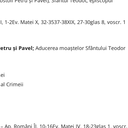
ostoli Petru și Pavel); Sfântul Teodot, episcopul
I, 1-2Ev. Matei X, 32-3537-38XIX, 27-30glas 8, voscr. 1
etru și Pavel;
Aducerea moaștelor Sfântului Teodor
ei
al Crimeii
 Ap. Români ÎI, 10-16Ev. Matei IV, 18-23glas 1, voscr.