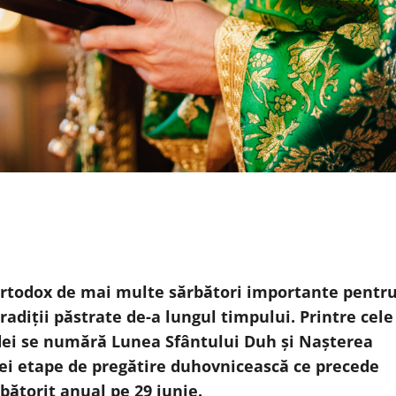
ortodox de mai multe sărbători importante pentr
tradiții păstrate de-a lungul timpului. Printre cele
dei se numără Lunea Sfântului Duh și Nașterea
nei etape de pregătire duhovnicească ce precede
rbătorit anual pe 29 iunie.