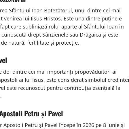
rea Sfântului Ioan Botezătorul, unul dintre cei mai
tit venirea lui Iisus Hristos. Este una dintre puținele
fapt care subliniază rolul aparte al Sfântului Ioan în
te cunoscută drept Sânzienele sau Drăgaica și este
de natură, fertilitate și protecție.
vel
pe doi dintre cei mai importanți propovăduitori ai
apostoli ai lui Iisus, este considerat simbolul credințe
avel este recunoscut pentru contribuția esențială la
.
 Apostoli Petru și Pavel
r Apostoli Petru și Pavel începe în 2026 pe 8 iunie și