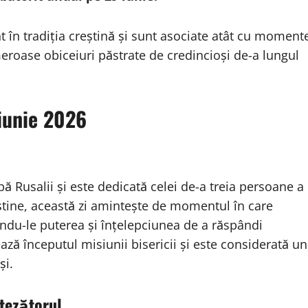
t în tradiția creștină și sunt asociate atât cu moment
umeroase obiceiuri păstrate de credincioși de-a lungul
 iunie 2026
ă Rusalii și este dedicată celei de-a treia persoane a
reștine, această zi amintește de momentul în care
indu-le puterea și înțelepciunea de a răspândi
ză începutul misiunii bisericii și este considerată un
și.
otezătorul