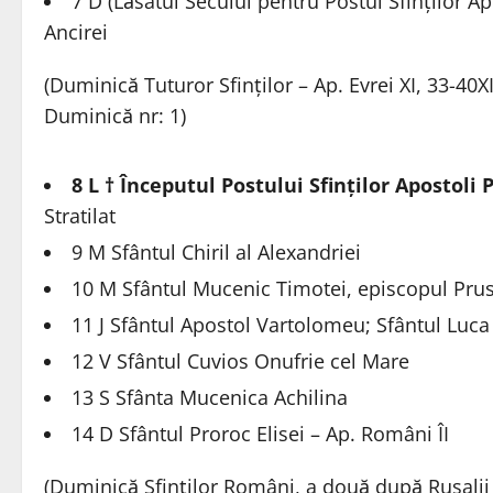
7 D (Lăsatul Secului pentru Postul Sfinților Ap
Ancirei
(Duminică Tuturor Sfinților – Ap. Evrei XI, 33-40XI
Duminică nr: 1)
8 L † Începutul Postului Sfinților Apostoli P
Stratilat
9 M Sfântul Chiril al Alexandriei
10 M Sfântul Mucenic Timotei, episcopul Prus
11 J Sfântul Apostol Vartolomeu; Sfântul Luca 
12 V Sfântul Cuvios Onufrie cel Mare
13 S Sfânta Mucenica Achilina
14 D Sfântul Proroc Elisei – Ap. Români ÎI
(Duminică Sfinților Români, a două după Rusalii –