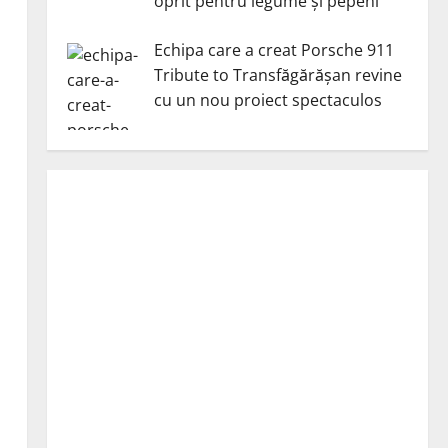
oprit pentru legume și pepeni
Echipa care a creat Porsche 911
Tribute to Transfăgărășan revine
cu un nou proiect spectaculos
i