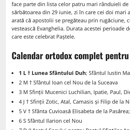
face parte din lista celor patru mari rânduieli 
sărbătoarea din 29 iunie, zi în care cei doi mari a
arată că apostolii se pregăteau prin rugăciune, 
vestească Evanghelia. Durata acestei perioade de 
care este celebrat Paștele.
Calendar ortodox complet pentru
1 L † Lunea Sfântului Duh
; Sfântul Iustin Ma
2 M † Sfântul Ioan cel Nou de la Suceava
3 M Sfinții Mucenici Luchilian, Ipatie, Paul, Di
4 J † Sfinții Zotic, Atal, Camasis și Filip de la N
5 V † Sfânta Cuvioasă Elisabeta de la Pasărea
6 S Sfântul Ilarion cel Nou