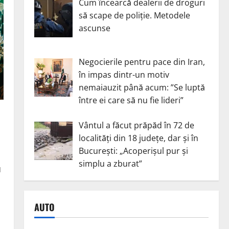
Cum încearcă dealerii de droguri
să scape de poliție. Metodele
ascunse
Negocierile pentru pace din Iran,
în impas dintr-un motiv
nemaiauzit până acum: ”Se luptă
între ei care să nu fie lideri”
Vântul a făcut prăpăd în 72 de
localități din 18 județe, dar și în
București: „Acoperișul pur și
simplu a zburat”
u
AUTO