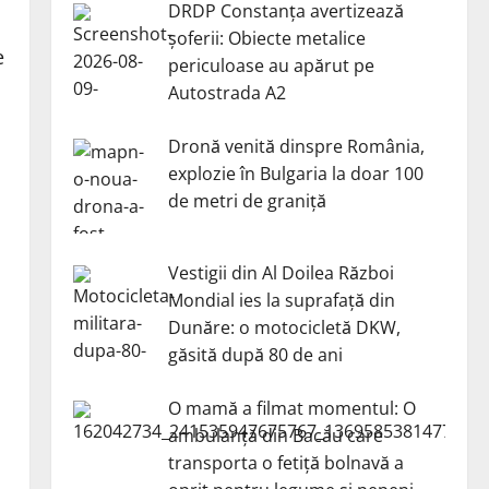
DRDP Constanța avertizează
șoferii: Obiecte metalice
e
periculoase au apărut pe
Autostrada A2
Dronă venită dinspre România,
explozie în Bulgaria la doar 100
de metri de graniță
Vestigii din Al Doilea Război
Mondial ies la suprafață din
Dunăre: o motocicletă DKW,
găsită după 80 de ani
O mamă a filmat momentul: O
ambulanță din Bacău care
transporta o fetiță bolnavă a