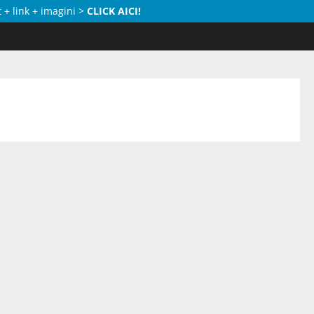
 + link + imagini >
CLICK AICI!