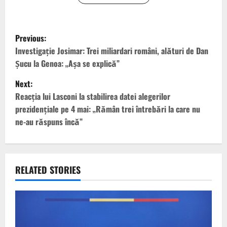
P
Previous:
o
Investigație Josimar: Trei miliardari români, alături de Dan
Șucu la Genoa: „Așa se explică”
s
Next:
t
Reacţia lui Lasconi la stabilirea datei alegerilor
prezidenţiale pe 4 mai: „Rămân trei întrebări la care nu
n
ne-au răspuns încă”
a
v
RELATED STORIES
i
g
a