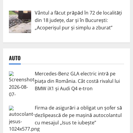
Vântul a făcut prăpăd în 72 de localități
din 18 județe, dar și în București:
„Acoperișul pur și simplu a zburat”
AUTO
Mercedes-Benz GLA electric intră pe
piața din România. Cât costă rivalul lui
BMW iX1 și Audi Q4 e-tron
Firma de asigurări a obligat un șofer să
dezlipească de pe mașină autocolantul
cu mesajul „Isus te iubește”