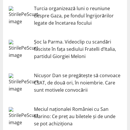
Turcia organizează luni o reuniune
despre Gaza, pe fondul îngrijorărilor
legate de încetarea focului
Șoc la Parma. Videoclip cu scandări
fasciste în fața sediului Fratelli d’Italia,
partidul Giorgiei Meloni
Nicuşor Dan se pregăteşte să convoace
CSAT, de două ori, în noiembrie. Care
sunt motivele convocării
Meciul naționalei României cu San
Marino: Ce preț au biletele și de unde
se pot achiziționa