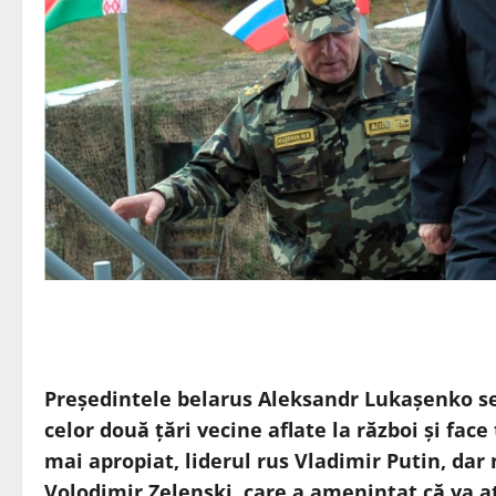
Președintele belarus Aleksandr Lukașenko se
celor două țări vecine aflate la război și face
mai apropiat, liderul rus Vladimir Putin, dar 
Volodimir Zelenski, care a amenințat că va at