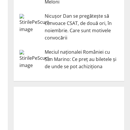
Meloni
Nicuşor Dan se pregăteşte să
convoace CSAT, de două ori, în
noiembrie. Care sunt motivele
convocării
Meciul naționalei României cu
San Marino: Ce preț au biletele și
de unde se pot achiziționa