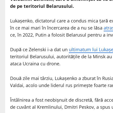
de pe teritoriul Belarusului.
Lukașenko, dictatorul care a condus mica țară ex-
în ce mai mari în încercarea de a nu se lăsa
atra
ce, în 2022, Putin a folosit Belarusul pentru a i
După ce Zelenski i-a dat un
ultimatum lui Lukaș
teritoriul Belarusului, autoritățile de la Minsk a
ataca Ucraina cu drone.
Două zile mai târziu, Lukașenko a zburat în Rusia
Valdai, acolo unde liderul rus primește foarte rar
Întâlnirea a fost neobișnuit de discretă, fără acce
de cuvânt al Kremlinului, Dmitri Peskov, a spus u