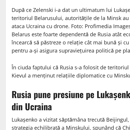
După ce Zelenski i-a dat un ultimatum lui Lukaș
teritoriul Belarusului, autoritățile de la Minsk au
ataca Ucraina cu drone. Foto: Profimedia Image
Belarus este foarte dependentă de Rusia atât eco
încearcă să păstreze o relație cât mai bună și cu
pentru a-și asigura supraviețuirea politică pe pla
În ciuda faptului că Rusia s-a folosit de teritoriu
Kievul a menținut relațiile diplomatice cu Minsku
Rusia pune presiune pe Lukașenko
din Ucraina
Lukașenko a vizitat săptămâna trecută Beijingul, 
strategia echilibrată a Minskului, spunând că Ch