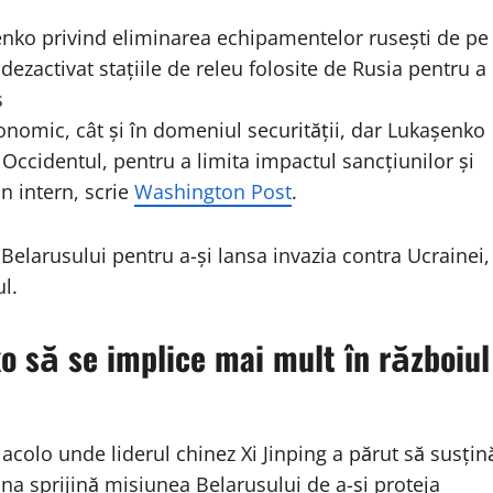
enko privind eliminarea echipamentelor rusești de pe
 dezactivat stațiile de releu folosite de Rusia pentru a
s
nomic, cât și în domeniul securității, dar Lukașenko
 Occidentul, pentru a limita impactul sancțiunilor și
n intern, scrie
Washington Post
.
l Belarusului pentru a-și lansa invazia contra Ucrainei,
l.
 să se implice mai mult în războiul
acolo unde liderul chinez Xi Jinping a părut să susțin
ina sprijină misiunea Belarusului de a-și proteja