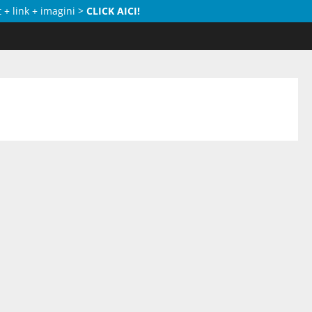
 + link + imagini >
CLICK AICI!