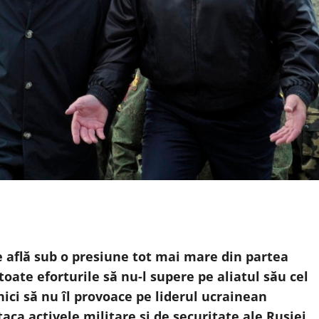
 află sub o presiune tot mai mare din partea
 toate eforturile să nu-l supere pe aliatul său cel
nici să nu îl provoace pe liderul ucrainean
aca activele militare și de securitate ale Rusiei