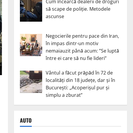
Cum încearcă dealerii de droguri
să scape de poliție. Metodele
ascunse
Negocierile pentru pace din Iran,
în impas dintr-un motiv
nemaiauzit până acum: ”Se luptă
între ei care să nu fie lideri”
Vântul a făcut prăpăd în 72 de
localități din 18 județe, dar și în
București: „Acoperișul pur și
simplu a zburat”
AUTO