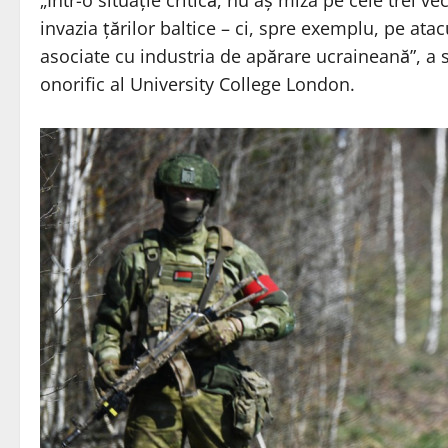
„Într-o situație critică, nu aș miza pe cele trei 
invazia țărilor baltice – ci, spre exemplu, pe at
asociate cu industria de apărare ucraineană”, a 
onorific al University College London.