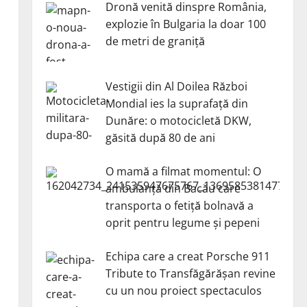
Dronă venită dinspre România,
explozie în Bulgaria la doar 100
de metri de graniță
Vestigii din Al Doilea Război
Mondial ies la suprafață din
Dunăre: o motocicletă DKW,
găsită după 80 de ani
O mamă a filmat momentul: O
ambulanță din Bacău care
transporta o fetiță bolnavă a
oprit pentru legume și pepeni
Echipa care a creat Porsche 911
Tribute to Transfăgărășan revine
cu un nou proiect spectaculos