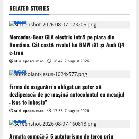
v
RELATED STORIES
i
Auto
g
Mercedes-Benz GLA electric intră pe piața din
a
România. Cât costă rivalul lui BMW iX1 și Audi Q4
t
e-tron
stirilepescurt.ro
18:47, 7 august 2026
i
Auto
o
Firma de asigurări a obligat un șofer să
n
dezlipească de pe mașină autocolantul cu mesajul
„Isus te iubește”
stirilepescurt.ro
17:38, 7 august 2026
Auto
Armata cumpără 5 autoturisme de teren prin