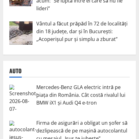
acum: ”Se luptă între ei care să nu fie
lideri”
Vântul a făcut prăpăd în 72 de localități
din 18 județe, dar și în București:
„Acoperișul pur și simplu a zburat”
AUTO
Mercedes-Benz GLA electric intră pe
piața din România. Cât costă rivalul lui
BMW iX1 și Audi Q4 e-tron
Firma de asigurări a obligat un șofer să
dezlipească de pe mașină autocolantul
cu mesajul „Isus te iubește”