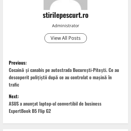
stirilepescurt.ro
Administrator
View All Posts
P
Previous:
o
Cocaină și canabis pe autostrada București-Pitești. Ce au
descoperit polițiștii după ce au controlat o mașină în
s
trafic
t
Next:
ASUS a anunțat laptop-ul convertibil de business
n
ExpertBook B5 Flip G2
a