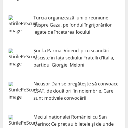
Turcia organizează luni o reuniune
despre Gaza, pe fondul îngrijorărilor
legate de încetarea focului
Șoc la Parma. Videoclip cu scandări
fasciste în fața sediului Fratelli d’Italia,
partidul Giorgiei Meloni
Nicuşor Dan se pregăteşte să convoace
CSAT, de două ori, în noiembrie. Care
sunt motivele convocării
Meciul naționalei României cu San
Marino: Ce preț au biletele și de unde