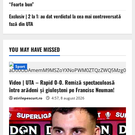
“Foarte bun”
Exclusiv | 2 la 1: au dat verdictul la cea mai controversată
fază din UTA
YOU MAY HAVE MISSED
Sport
Video | UTA – Rapid 0-0. Remiză spectaculoasă
între arădeni și giuleșteni pe Francisc Neuman!
stirilepescurt.ro
4:57, 8 august 2026