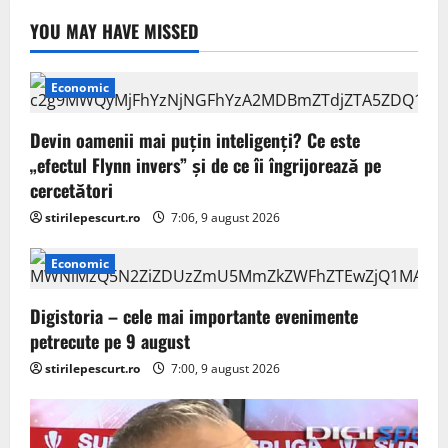
YOU MAY HAVE MISSED
Economic
Devin oamenii mai puțin inteligenți? Ce este
„efectul Flynn invers” și de ce îi îngrijorează pe
cercetători
stirilepescurt.ro
7:06, 9 august 2026
Economic
Digistoria – cele mai importante evenimente
petrecute pe 9 august
stirilepescurt.ro
7:00, 9 august 2026