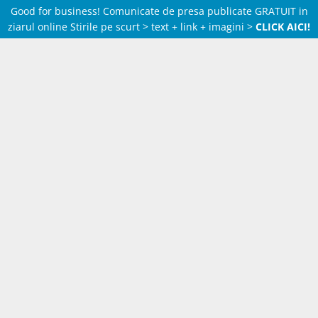
Good for business! Comunicate de presa publicate GRATUIT in
ziarul online Stirile pe scurt > text + link + imagini >
CLICK AICI!
Skip
to
content