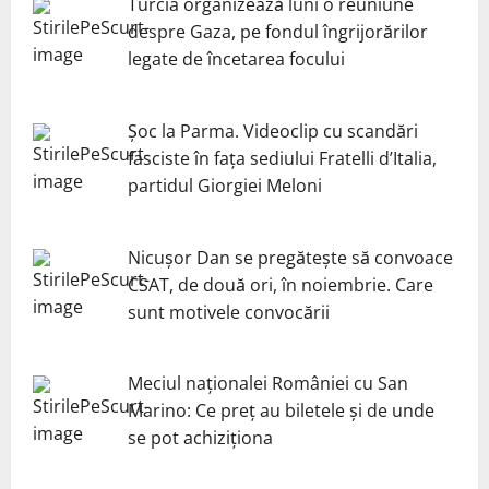
Turcia organizează luni o reuniune
despre Gaza, pe fondul îngrijorărilor
legate de încetarea focului
Șoc la Parma. Videoclip cu scandări
fasciste în fața sediului Fratelli d’Italia,
partidul Giorgiei Meloni
Nicuşor Dan se pregăteşte să convoace
CSAT, de două ori, în noiembrie. Care
sunt motivele convocării
Meciul naționalei României cu San
Marino: Ce preț au biletele și de unde
se pot achiziționa