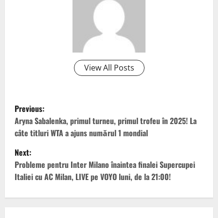
View All Posts
P
Previous:
o
Aryna Sabalenka, primul turneu, primul trofeu în 2025! La
câte titluri WTA a ajuns numărul 1 mondial
s
Next:
t
Probleme pentru Inter Milano înaintea finalei Supercupei
Italiei cu AC Milan, LIVE pe VOYO luni, de la 21:00!
n
a