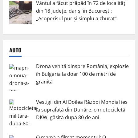
Vântul a făcut prăpăd în 72 de localități
din 18 județe, dar și în București:
„Acoperișul pur și simplu a zburat”
AUTO
Dronă venită dinspre România, explozie
în Bulgaria la doar 100 de metri de
graniță
Vestigii din Al Doilea Război Mondial ies
la suprafață din Dunăre: o motocicletă
DKW, găsită după 80 de ani
O mamă a filmat momentul: O