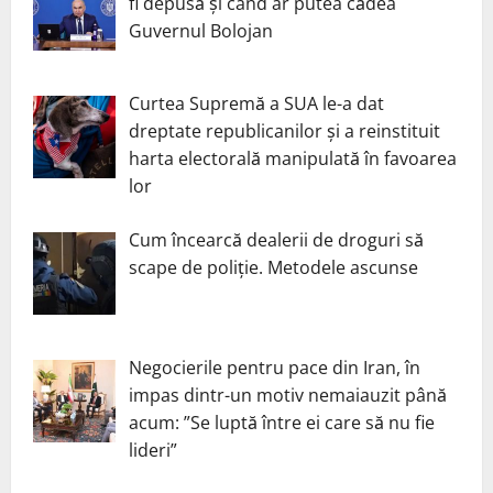
fi depusă și când ar putea cădea
Guvernul Bolojan
Curtea Supremă a SUA le-a dat
dreptate republicanilor și a reinstituit
harta electorală manipulată în favoarea
lor
Cum încearcă dealerii de droguri să
scape de poliție. Metodele ascunse
Negocierile pentru pace din Iran, în
impas dintr-un motiv nemaiauzit până
acum: ”Se luptă între ei care să nu fie
lideri”