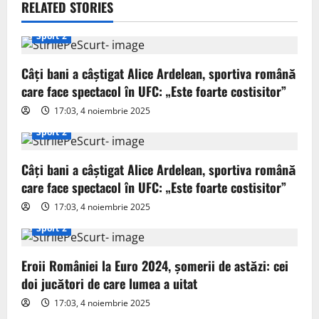
v
RELATED STORIES
i
Sport 2
g
Câți bani a câștigat Alice Ardelean, sportiva română
care face spectacol în UFC: „Este foarte costisitor”
a
17:03, 4 noiembrie 2025
t
Sport 2
i
Câți bani a câștigat Alice Ardelean, sportiva română
o
care face spectacol în UFC: „Este foarte costisitor”
17:03, 4 noiembrie 2025
n
Sport 2
Eroii României la Euro 2024, șomerii de astăzi: cei
doi jucători de care lumea a uitat
17:03, 4 noiembrie 2025