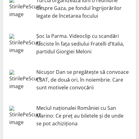
Turcia organizează luni o reuniune
despre Gaza, pe fondul îngrijorărilor
legate de încetarea focului
Șoc la Parma. Videoclip cu scandări
fasciste în fața sediului Fratelli d’Italia,
partidul Giorgiei Meloni
Nicuşor Dan se pregăteşte să convoace
CSAT, de două ori, în noiembrie. Care
sunt motivele convocării
Meciul naționalei României cu San
Marino: Ce preț au biletele și de unde
se pot achiziționa