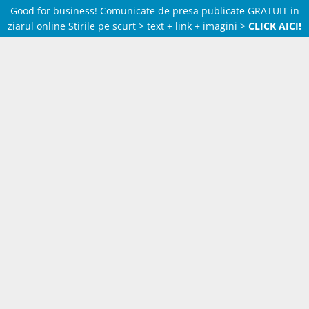
Good for business! Comunicate de presa publicate GRATUIT in
ziarul online Stirile pe scurt > text + link + imagini >
CLICK AICI!
Skip
to
content