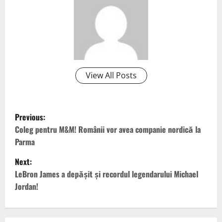
View All Posts
P
Previous:
o
Coleg pentru M&M! Românii vor avea companie nordică la
Parma
s
Next:
t
LeBron James a depășit și recordul legendarului Michael
Jordan!
n
a