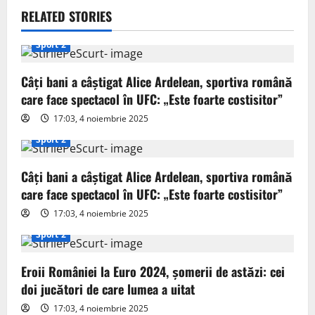
v
RELATED STORIES
i
Sport 2
g
Câți bani a câștigat Alice Ardelean, sportiva română
care face spectacol în UFC: „Este foarte costisitor”
a
17:03, 4 noiembrie 2025
t
Sport 2
i
Câți bani a câștigat Alice Ardelean, sportiva română
o
care face spectacol în UFC: „Este foarte costisitor”
17:03, 4 noiembrie 2025
n
Sport 2
Eroii României la Euro 2024, șomerii de astăzi: cei
doi jucători de care lumea a uitat
17:03, 4 noiembrie 2025