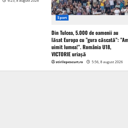
6:25, 8 august 2026
Sport
Din Tulcea, 5.000 de oamenii au
lăsat Europa cu ”gura căscată”: ”A
uimit lumea!”. România U18,
VICTORIE uriașă
stirilepescurt.ro
5:56, 8 august 2026