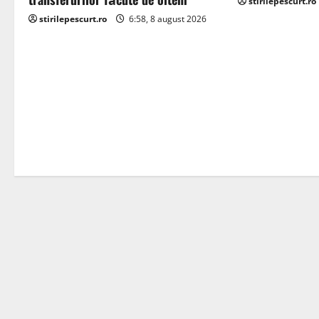
g
stirilepescurt.ro
stirilepescurt.ro
6:58, 8 august 2026
a
t
i
o
n