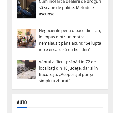
Cum încearcă dealerii de droguri
să scape de poliție. Metodele
ascunse
Negocierile pentru pace din Iran,
în impas dintr-un motiv
nemaiauzit până acum: ”Se luptă
între ei care să nu fie lideri”
Vântul a făcut prăpăd în 72 de
localități din 18 județe, dar și în
București: „Acoperișul pur și
simplu a zburat”
AUTO