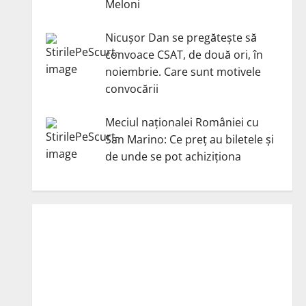
Meloni
Nicuşor Dan se pregăteşte să
convoace CSAT, de două ori, în
noiembrie. Care sunt motivele
convocării
Meciul naționalei României cu
San Marino: Ce preț au biletele și
de unde se pot achiziționa