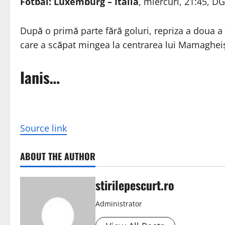
Fotbal: Luxemburg – Italia
, miercuri, 21:45, D
După o primă parte fără goluri, repriza a doua a 
care a scăpat mingea la centrarea lui Mamagheişvil
Ianis…
Source link
ABOUT THE AUTHOR
stirilepescurt.ro
Administrator