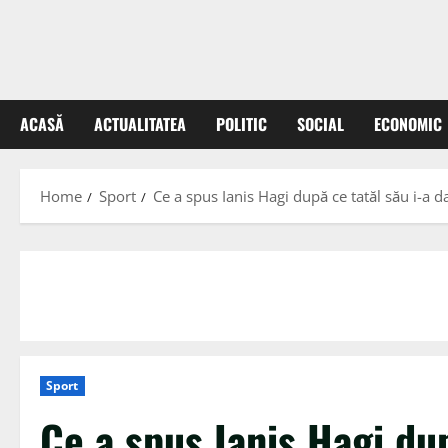
ACASĂ
ACTUALITATEA
POLITIC
SOCIAL
ECONOMIC
Home
Sport
Ce a spus Ianis Hagi după ce tatăl său i-a d
Sport
Ce a spus Ianis Hagi du