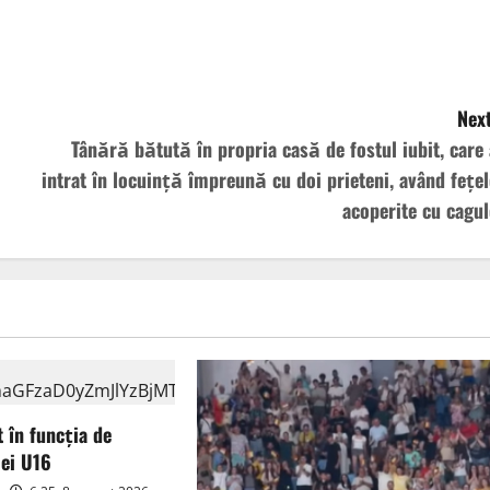
Next
Tânără bătută în propria casă de fostul iubit, care 
intrat în locuinţă împreună cu doi prieteni, având feţel
acoperite cu cagul
t în funcția de
iei U16