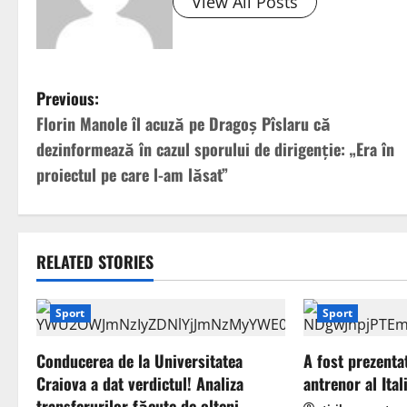
View All Posts
P
Previous:
Florin Manole îl acuză pe Dragoș Pîslaru că
o
dezinformează în cazul sporului de dirigenție: „Era în
s
proiectul pe care l-am lăsat”
t
n
RELATED STORIES
a
Sport
Sport
v
Conducerea de la Universitatea
A fost prezenta
i
Craiova a dat verdictul! Analiza
antrenor al Ital
transferurilor făcute de olteni