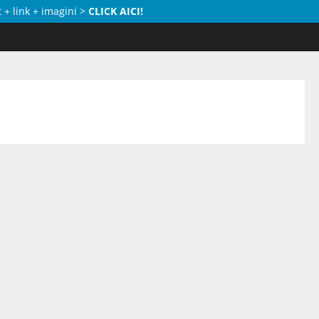
 + link + imagini >
CLICK AICI!