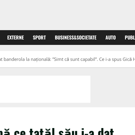
EXTERNE
SPORT
BUSINESS&SOCIETATE
AUTO
PUBL
at banderola la națională: ”Simt că sunt capabil”. Ce i-a spus Gică 
pă ce tatăl său i-a dat