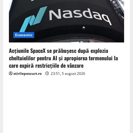
Economic
Acţiunile SpaceX se prăbuşesc după explozia
cheltuielilor pentru AI şi apropierea termenului la
care expiră restricţiile de vânzare
stirilepescurt.ro
23:51, 5 august 2026