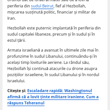
periferia din
sudul Beirut
, fief al Hezbollah,
mişcarea susţinută politic, financiar şi militar de
Iran.
Hezbollah este puternic implantată în periferia din
sudul capitalei libaneze, precum şi în sudul şi în
estul ţării.
Armata israeliană a avansat în ultimele zile mai în
profunzime în sudul Libanului, continuându-şi în
acelaşi timp loviturile aeriene. La rândul său,
Hezbollah îşi continuă atacurile cu drone asupra
poziţiilor israeliene, în sudul Libanului şi în nordul
Israelului.
Citește și:
Escaladare rapidă: Washingtonul
afirmă că a lovit ținte militare iraniene. Cum a
răspuns Teheranul