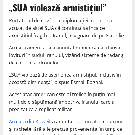
„SUA violează armistiţiul”
Purtătorul de cuvânt al diplomaţiei iraniene a
acuzat de altfel SUA că continuă să încalce
armistiţiul fragil cu Iranul, în vigoare de pe 8 aprilie.
Armata americană a anunţat duminică că a lansat
lovituri în sudul Iranului, vizând sisteme de radar şi
de control al dronelor.
„SUA violează de asemenea armistiţiul, inclusiv în
această dimineaţă”, a spus Esmail Baghai.
Acest atac american este al treilea în puţin mai
mult de o săptămână împotriva Iranului care a
precizat că a replicat militar.
Armata din Kuweit
a anunţat luni un atac cu drone
şi rachete fără a le preciza provenienţa, în timp ce