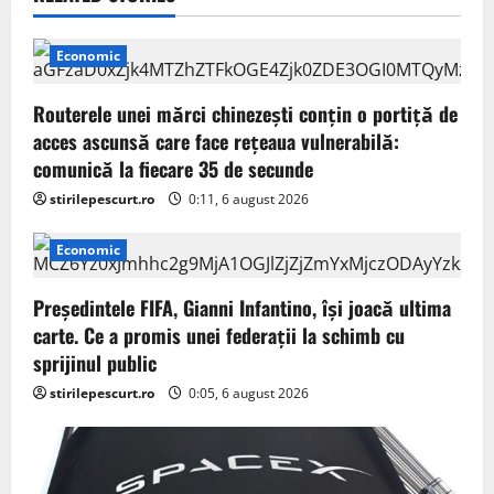
i
g
Economic
a
Routerele unei mărci chinezești conțin o portiță de
acces ascunsă care face rețeaua vulnerabilă:
t
comunică la fiecare 35 de secunde
i
stirilepescurt.ro
0:11, 6 august 2026
o
Economic
n
Președintele FIFA, Gianni Infantino, îşi joacă ultima
carte. Ce a promis unei federații la schimb cu
sprijinul public
stirilepescurt.ro
0:05, 6 august 2026