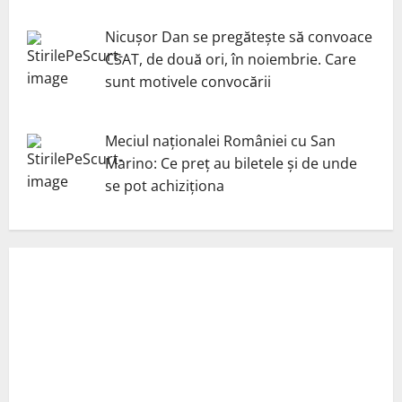
Nicuşor Dan se pregăteşte să convoace
CSAT, de două ori, în noiembrie. Care
sunt motivele convocării
Meciul naționalei României cu San
Marino: Ce preț au biletele și de unde
se pot achiziționa