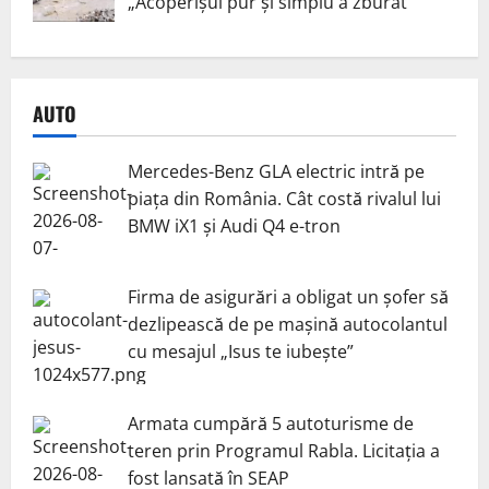
„Acoperișul pur și simplu a zburat”
AUTO
Mercedes-Benz GLA electric intră pe
piața din România. Cât costă rivalul lui
BMW iX1 și Audi Q4 e-tron
Firma de asigurări a obligat un șofer să
dezlipească de pe mașină autocolantul
cu mesajul „Isus te iubește”
Armata cumpără 5 autoturisme de
teren prin Programul Rabla. Licitația a
fost lansată în SEAP