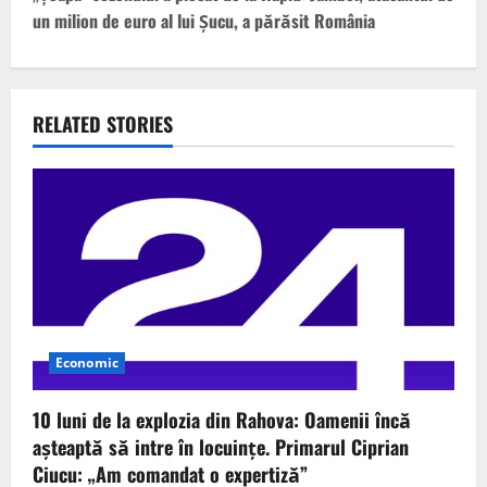
un milion de euro al lui Șucu, a părăsit România
n
a
v
RELATED STORIES
i
g
a
t
i
Economic
o
10 luni de la explozia din Rahova: Oamenii încă
n
așteaptă să intre în locuințe. Primarul Ciprian
Ciucu: „Am comandat o expertiză”