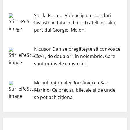
Șoc la Parma. Videoclip cu scandări
fasciste în fața sediului Fratelli d’Italia,
partidul Giorgiei Meloni
Nicuşor Dan se pregăteşte să convoace
CSAT, de două ori, în noiembrie. Care
sunt motivele convocării
Meciul naționalei României cu San
Marino: Ce preț au biletele și de unde
se pot achiziționa