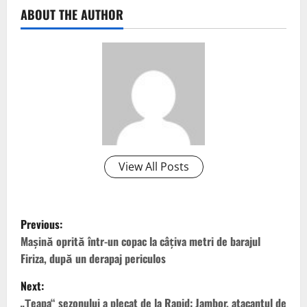
ABOUT THE AUTHOR
View All Posts
P
Previous:
o
Maşină oprită într-un copac la câţiva metri de barajul
Firiza, după un derapaj periculos
s
Next:
t
„Țeapa“ sezonului a plecat de la Rapid: Jambor, atacantul de