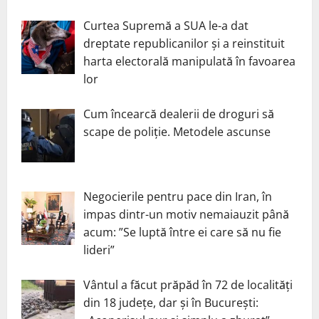
Curtea Supremă a SUA le-a dat
dreptate republicanilor și a reinstituit
harta electorală manipulată în favoarea
lor
Cum încearcă dealerii de droguri să
scape de poliție. Metodele ascunse
Negocierile pentru pace din Iran, în
impas dintr-un motiv nemaiauzit până
acum: ”Se luptă între ei care să nu fie
lideri”
Vântul a făcut prăpăd în 72 de localități
din 18 județe, dar și în București: