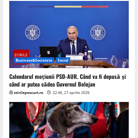
i
g
a
t
i
Business&Societate
Social
o
Calendarul moțiunii PSD-AUR. Când va fi depusă și
n
când ar putea cădea Guvernul Bolojan
stirilepescurt.ro
22:46, 27 aprilie 2026