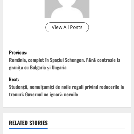
View All Posts
P
Previous:
o
România, complet în Spaţiul Schengen. Fără controale la
graniţa cu Bulgaria şi Ungaria
s
Next:
t
Studenţii, nemulţumiţi de noile reguli privind reducerile la
trenuri: Guvernul ne ignoră nevoile
n
a
v
RELATED STORIES