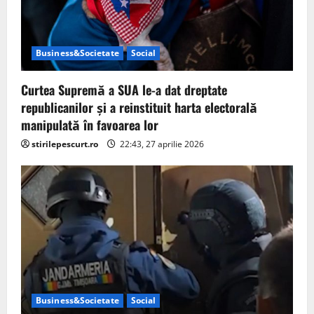
Business&Societate
Social
Curtea Supremă a SUA le-a dat dreptate
republicanilor și a reinstituit harta electorală
manipulată în favoarea lor
stirilepescurt.ro
22:43, 27 aprilie 2026
Business&Societate
Social