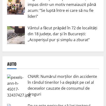
impas dintr-un motiv nemaiauzit până
acum: ”Se luptă între ei care să nu fie
lideri”
Vântul a făcut prăpăd în 72 de localități
din 18 județe, dar și în București:
„Acoperișul pur și simplu a zburat”
AUTO
CNAIR: Numărul morților din accidente
în rândul tinerilor l-a depășit pe cel al
deceselor cauzate de consumul de
droguri
De ce este periculos să lași testerul