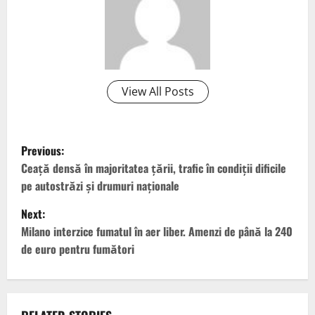
View All Posts
P
Previous:
o
Ceaţă densă în majoritatea ţării, trafic în condiţii dificile
pe autostrăzi şi drumuri naţionale
s
Next:
t
Milano interzice fumatul în aer liber. Amenzi de până la 240
de euro pentru fumători
n
a