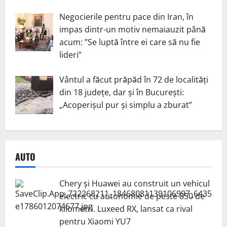
Negocierile pentru pace din Iran, în
impas dintr-un motiv nemaiauzit până
acum: ”Se luptă între ei care să nu fie
lideri”
Vântul a făcut prăpăd în 72 de localități
din 18 județe, dar și în București:
„Acoperișul pur și simplu a zburat”
AUTO
Chery și Huawei au construit un vehicul
electric cu autonomie de peste 850 de
kilometri. Luxeed RX, lansat ca rival
pentru Xiaomi YU7