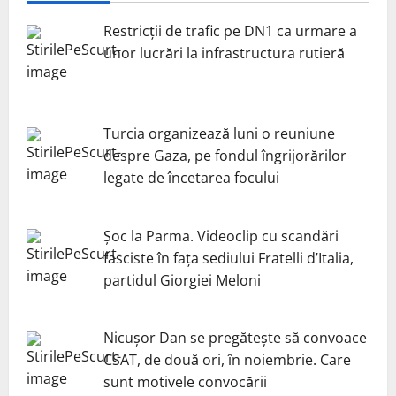
Restricții de trafic pe DN1 ca urmare a
unor lucrări la infrastructura rutieră
Turcia organizează luni o reuniune
despre Gaza, pe fondul îngrijorărilor
legate de încetarea focului
Șoc la Parma. Videoclip cu scandări
fasciste în fața sediului Fratelli d’Italia,
partidul Giorgiei Meloni
Nicuşor Dan se pregăteşte să convoace
CSAT, de două ori, în noiembrie. Care
sunt motivele convocării