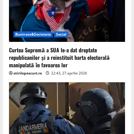
Business&Societate
Social
Curtea Supremă a SUA le-a dat dreptate
republicanilor și a reinstituit harta electorală
manipulată în favoarea lor
stirilepescurt.ro
22:43, 27 aprilie 2026