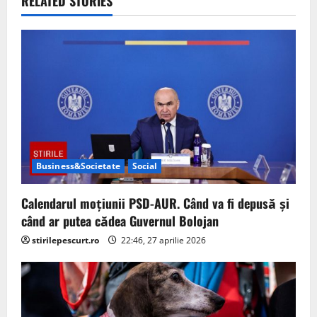
v
RELATED STORIES
i
g
a
t
i
Business&Societate
Social
o
Calendarul moțiunii PSD-AUR. Când va fi depusă și
n
când ar putea cădea Guvernul Bolojan
stirilepescurt.ro
22:46, 27 aprilie 2026