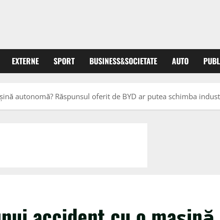
EXTERNE
SPORT
BUSINESS&SOCIETATE
AUTO
PUBL
mașină autonomă? Răspunsul oferit de BYD ar putea schimba indust
unui accident cu o mașină