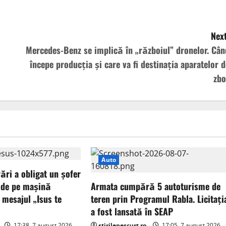
Next
Mercedes-Benz se implică în „războiul” dronelor. Cân
începe producția și care va fi destinația aparatelor d
zbo
Auto
ări a obligat un șofer
 de pe mașină
Armata cumpără 5 autoturisme de
 mesajul „Isus te
teren prin Programul Rabla. Licitați
a fost lansată în SEAP
17:38, 7 august 2026
stirilepescurt.ro
17:05, 7 august 2026