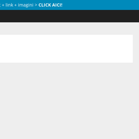
 + link + imagini >
CLICK AICI!