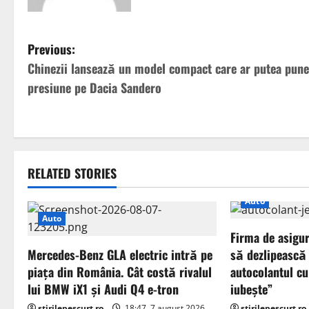
P
Previous:
Chinezii lansează un model compact care ar putea pune
o
presiune pe Dacia Sandero
s
t
n
RELATED STORIES
a
Auto
v
Auto
Firma de asigur
i
Mercedes-Benz GLA electric intră pe
să dezlipească
piața din România. Cât costă rivalul
autocolantul cu
g
lui BMW iX1 și Audi Q4 e-tron
iubește”
stirilepescurt.ro
18:47, 7 august 2026
stirilepescurt.ro