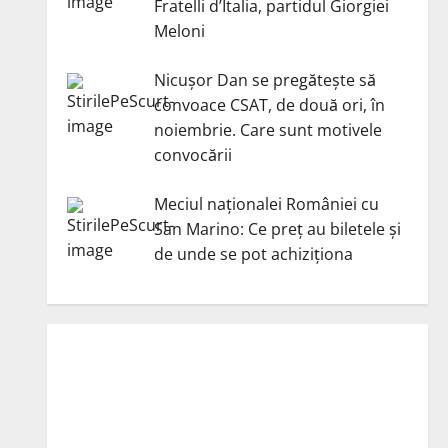
Fratelli d’Italia, partidul Giorgiei
Meloni
Nicuşor Dan se pregăteşte să
convoace CSAT, de două ori, în
noiembrie. Care sunt motivele
convocării
Meciul naționalei României cu
San Marino: Ce preț au biletele și
de unde se pot achiziționa