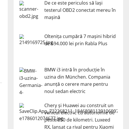
De ce este periculos să lași
testerul OBD2 conectat mereu în
mașină
Oltenița cumpără 7 mașini hibrid
de 694.000 lei prin Rabla Plus
BMW i3 intră în producție în
uzina din München. Compania
anunță o cerere mare pentru
noul sedan electric
Chery și Huawei au construit un
vehicul electric cu autonomie de
peste 850 de kilometri. Luxeed
RX, lansat ca rival pentru Xiaomi