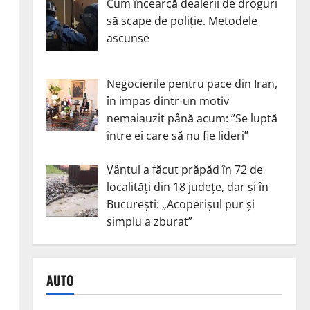
Cum încearcă dealerii de droguri
să scape de poliție. Metodele
ascunse
Negocierile pentru pace din Iran,
în impas dintr-un motiv
nemaiauzit până acum: ”Se luptă
între ei care să nu fie lideri”
Vântul a făcut prăpăd în 72 de
localități din 18 județe, dar și în
București: „Acoperișul pur și
simplu a zburat”
AUTO