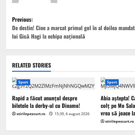
P
Previous:
De destin! Cine a marcat primul gol în al doilea mandat
o
lui Gică Hagi la echipa națională
s
t
RELATED STORIES
n
a
Sport
Sport
v
Rapid a făcut anunțul despre
Abia aștepta! C
biletele la derby-ul cu Dinamo!
colț pe Mo Sal
i
vrea să joace l
stirilepescurt.ro
15:39, 6 august 2026
g
stirilepescurt.ro
a