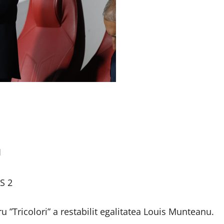
1
GS 2
ru ”Tricolori” a restabilit egalitatea Louis Munteanu.