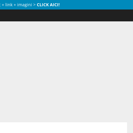
 + link + imagini >
CLICK AICI!