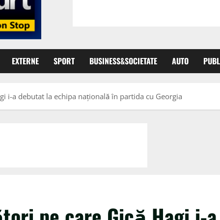
EXTERNE
SPORT
BUSINESS&SOCIETATE
AUTO
PUBL
gi i-a debutat la echipa națională în partida cu Georgia
tori pe care Gică Hagi i-a