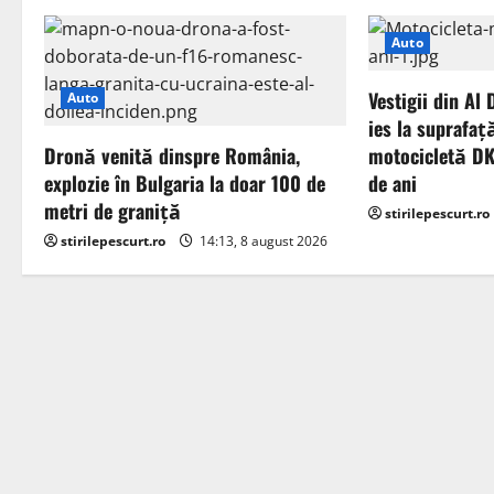
a
Auto
v
Vestigii din Al
Auto
i
ies la suprafaț
Dronă venită dinspre România,
motocicletă D
g
explozie în Bulgaria la doar 100 de
de ani
metri de graniță
a
stirilepescurt.ro
stirilepescurt.ro
14:13, 8 august 2026
t
i
o
n