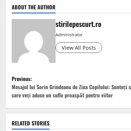
ABOUT THE AUTHOR
stirilepescurt.ro
Administrator
View All Posts
P
Previous:
Mesajul lui Sorin Grindeanu de Ziua Copilului: Sunteţi c
o
care veţi aduce un suflu proaspăt pentru viitor
s
t
RELATED STORIES
n