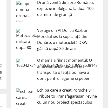
Dronă venită dinspre România,
explozie în Bulgaria la doar 100
de metri de graniță
Vestigii din Al Doilea Război
Mondial ies la suprafață din
Dunăre: o motocicletă DKW,
găsită după 80 de ani
O mamă a filmat momentul: O
:
ambulanță din Bacău care
a
transporta o fetiță bolnavă a
ă
oprit pentru legume și pepeni
Echipa care a creat Porsche 911
Tribute to Transfăgărășan revine
cu un nou proiect spectaculos