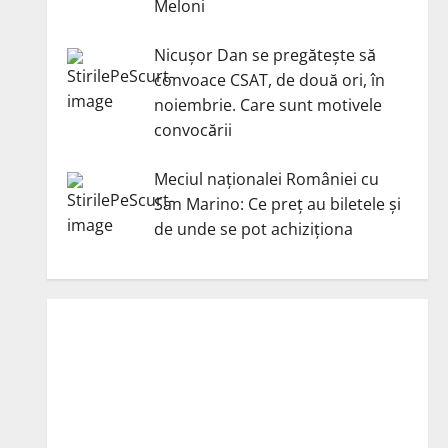
Meloni
Nicuşor Dan se pregăteşte să
convoace CSAT, de două ori, în
noiembrie. Care sunt motivele
convocării
Meciul naționalei României cu
San Marino: Ce preț au biletele și
de unde se pot achiziționa