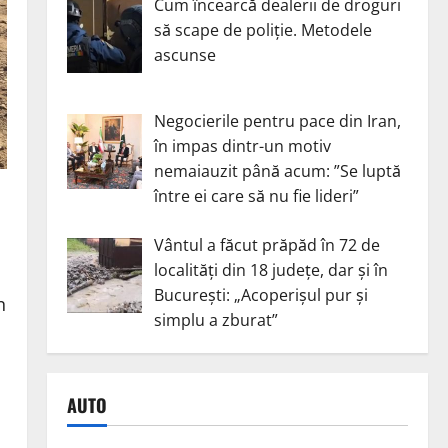
Cum încearcă dealerii de droguri
să scape de poliție. Metodele
ascunse
Negocierile pentru pace din Iran,
în impas dintr-un motiv
nemaiauzit până acum: ”Se luptă
între ei care să nu fie lideri”
Vântul a făcut prăpăd în 72 de
localități din 18 județe, dar și în
București: „Acoperișul pur și
n
simplu a zburat”
AUTO