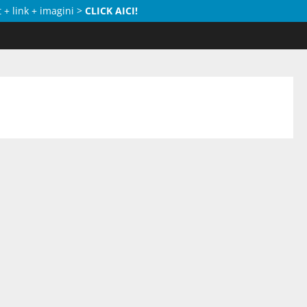
 + link + imagini >
CLICK AICI!