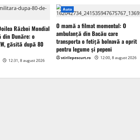
Auto
O mamă a filmat momentul: O
 Doilea Război Mondial
ambulanță din Bacău care
ă din Dunăre: o
transporta o fetiță bolnavă a oprit
KW, găsită după 80
pentru legume și pepeni
stirilepescurt.ro
12:00, 8 august 2026
12:31, 8 august 2026