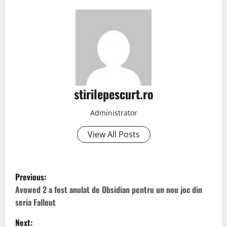
stirilepescurt.ro
Administrator
View All Posts
P
Previous:
o
Avowed 2 a fost anulat de Obsidian pentru un nou joc din
seria Fallout
s
Next: