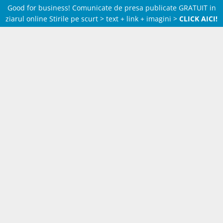
Good for business! Comunicate de presa publicate GRATUIT in
ziarul online Stirile pe scurt > text + link + imagini >
CLICK AICI!
Skip
to
content