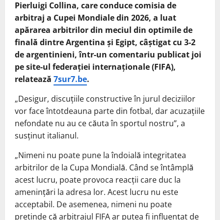
Pierluigi Collina, care conduce comisia de
arbitraj a Cupei Mondiale din 2026, a luat
apărarea arbitrilor din meciul din optimile de
finală dintre Argentina și Egipt, câștigat cu 3-2
de argentinieni, într-un comentariu publicat joi
pe site-ul federației internaționale (FIFA),
relatează
7sur7.be
.
„Desigur, discuțiile constructive în jurul deciziilor
vor face întotdeauna parte din fotbal, dar acuzațiile
nefondate nu au ce căuta în sportul nostru”, a
susținut italianul.
„Nimeni nu poate pune la îndoială integritatea
arbitrilor de la Cupa Mondială. Când se întâmplă
acest lucru, poate provoca reacții care duc la
amenințări la adresa lor. Acest lucru nu este
acceptabil. De asemenea, nimeni nu poate
pretinde că arbitrajul FIFA ar putea fi influențat de