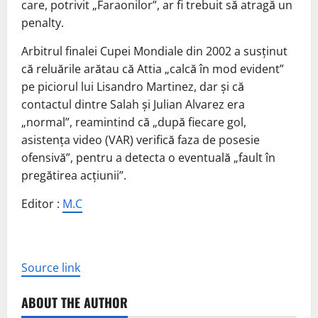
care, potrivit „Faraonilor”, ar fi trebuit să atragă un
penalty.
Arbitrul finalei Cupei Mondiale din 2002 a susținut
că reluările arătau că Attia „calcă în mod evident”
pe piciorul lui Lisandro Martinez, dar și că
contactul dintre Salah și Julian Alvarez era
„normal”, reamintind că „după fiecare gol,
asistența video (VAR) verifică faza de posesie
ofensivă”, pentru a detecta o eventuală „fault în
pregătirea acțiunii”.
Editor :
M.C
Source link
ABOUT THE AUTHOR