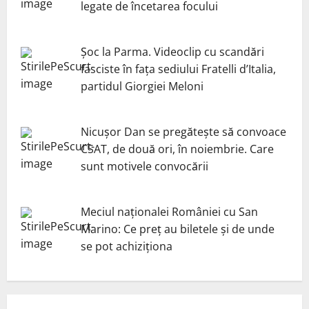
legate de încetarea focului
Șoc la Parma. Videoclip cu scandări
fasciste în fața sediului Fratelli d’Italia,
partidul Giorgiei Meloni
Nicuşor Dan se pregăteşte să convoace
CSAT, de două ori, în noiembrie. Care
sunt motivele convocării
Meciul naționalei României cu San
Marino: Ce preț au biletele și de unde
se pot achiziționa