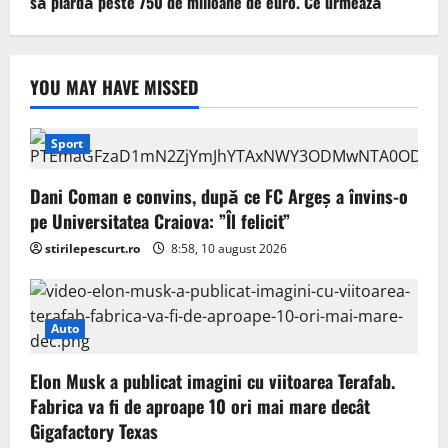
să piardă peste 750 de milioane de euro. Ce urmează
YOU MAY HAVE MISSED
Sport
Dani Coman e convins, după ce FC Argeș a învins-o
pe Universitatea Craiova: ”Îl felicit”
stirilepescurt.ro
8:58, 10 august 2026
Auto
Elon Musk a publicat imagini cu viitoarea Terafab.
Fabrica va fi de aproape 10 ori mai mare decât
Gigafactory Texas