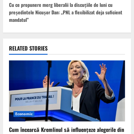
t
Cu ce propunere merg liberalii la discuțiile de luni cu
președintele Nicușor Dan: „PNL a flexibilizat deja suficient
n
mandatul”
a
v
RELATED STORIES
i
g
a
t
i
Economic
o
n
Cum încearcă Kremlinul să influențeze alegerile din