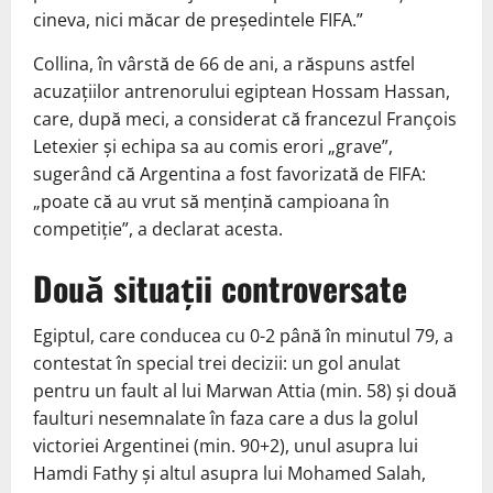
cineva, nici măcar de președintele FIFA.”
Collina, în vârstă de 66 de ani, a răspuns astfel
acuzațiilor antrenorului egiptean Hossam Hassan,
care, după meci, a considerat că francezul François
Letexier și echipa sa au comis erori „grave”,
sugerând că Argentina a fost favorizată de FIFA:
„poate că au vrut să mențină campioana în
competiție”, a declarat acesta.
Două situații controversate
Egiptul, care conducea cu 0-2 până în minutul 79, a
contestat în special trei decizii: un gol anulat
pentru un fault al lui Marwan Attia (min. 58) și două
faulturi nesemnalate în faza care a dus la golul
victoriei Argentinei (min. 90+2), unul asupra lui
Hamdi Fathy și altul asupra lui Mohamed Salah,