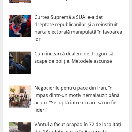
Curtea Supremă a SUA le-a dat
dreptate republicanilor și a reinstituit
harta electorală manipulată în favoarea
lor
Cum încearcă dealerii de droguri să
scape de poliție. Metodele ascunse
Negocierile pentru pace din Iran, în
impas dintr-un motiv nemaiauzit până
acum: ”Se luptă între ei care să nu fie
lideri”
Vântul a făcut prăpăd în 72 de localități
din 18 județe, dar și în București: