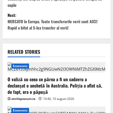
o
cuplu
s
Next:
t
MERCATO în Europa. Toate transferurile verii sunt AICI!
Rapid a bifat al 5-lea transfer al verii!
n
a
v
RELATED STORIES
i
Economic
g
O valiză cu ceea ce părea a fi un cadavru a
a
declanșat o anchetă în Australia. Poliția a aflat că,
de fapt, era o păpușă
t
stirilepescurt.ro
10:40, 10 august 2026
i
Economic