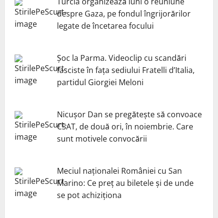
Turcia organizează luni o reuniune
despre Gaza, pe fondul îngrijorărilor
legate de încetarea focului
Șoc la Parma. Videoclip cu scandări
fasciste în fața sediului Fratelli d’Italia,
partidul Giorgiei Meloni
Nicuşor Dan se pregăteşte să convoace
CSAT, de două ori, în noiembrie. Care
sunt motivele convocării
Meciul naționalei României cu San
Marino: Ce preț au biletele și de unde
se pot achiziționa