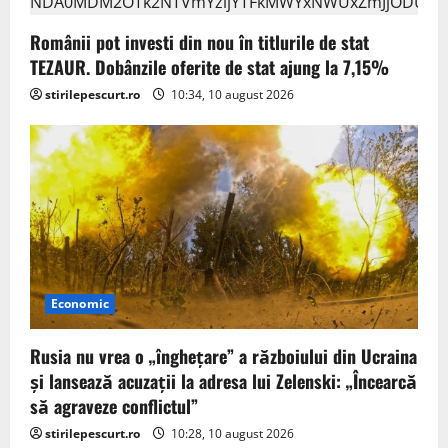
o
Românii pot investi din nou în titlurile de stat
n
TEZAUR. Dobânzile oferite de stat ajung la 7,15%
stirilepescurt.ro
10:34, 10 august 2026
Economic
Rusia nu vrea o „înghețare” a războiului din Ucraina
și lansează acuzații la adresa lui Zelenski: „Încearcă
să agraveze conflictul”
stirilepescurt.ro
10:28, 10 august 2026