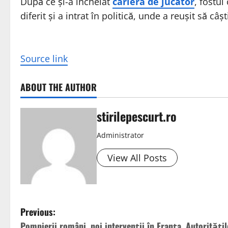
După ce și-a încheiat
cariera de jucător
, fostul
diferit și a intrat în politică, unde a reușit să
Source link
ABOUT THE AUTHOR
stirilepescurt.ro
Administrator
View All Posts
P
Previous:
Pompierii români, noi intervenții în Franța. Autoritățil