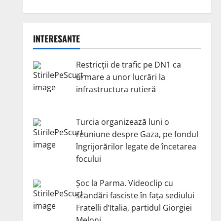
INTERESANTE
Restricții de trafic pe DN1 ca
urmare a unor lucrări la
infrastructura rutieră
Turcia organizează luni o
reuniune despre Gaza, pe fondul
îngrijorărilor legate de încetarea
focului
Șoc la Parma. Videoclip cu
scandări fasciste în fața sediului
Fratelli d’Italia, partidul Giorgiei
Meloni