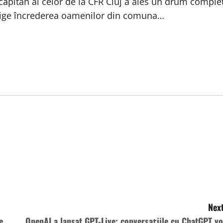
 căpitan al celor de la CFR Cluj a ales un drum comple
 câștige încrederea oamenilor din comuna…
Next
e
OpenAI a lansat GPT-Live: conversațiile cu ChatGPT vo