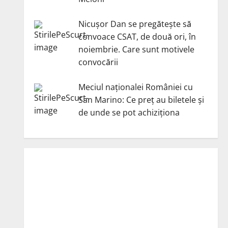
Nicuşor Dan se pregăteşte să
convoace CSAT, de două ori, în
noiembrie. Care sunt motivele
convocării
Meciul naționalei României cu
San Marino: Ce preț au biletele și
de unde se pot achiziționa