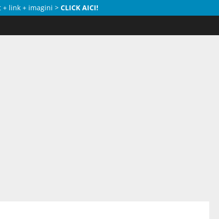
 + link + imagini >
CLICK AICI!