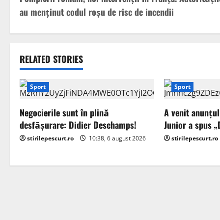
o
au menținut codul roșu de risc de incendii
s
t
RELATED STORIES
n
a
Sport
Sport
v
Negocierile sunt în plină
A venit anunțul
desfășurare: Didier Deschamps!
Junior a spus 
i
stirilepescurt.ro
10:38, 6 august 2026
stirilepescurt.ro
g
a
t
i