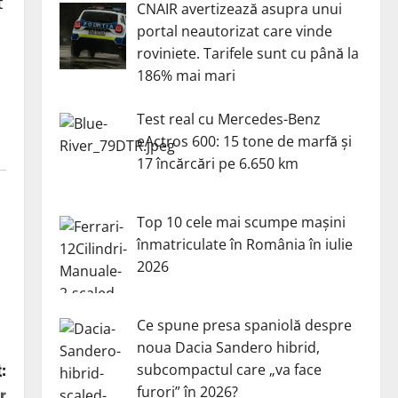
t
CNAIR avertizează asupra unui
portal neautorizat care vinde
roviniete. Tarifele sunt cu până la
186% mai mari
Test real cu Mercedes-Benz
eActros 600: 15 tone de marfă și
17 încărcări pe 6.650 km
Top 10 cele mai scumpe mașini
înmatriculate în România în iulie
2026
Ce spune presa spaniolă despre
noua Dacia Sandero hibrid,
:
subcompactul care „va face
furori” în 2026?
r