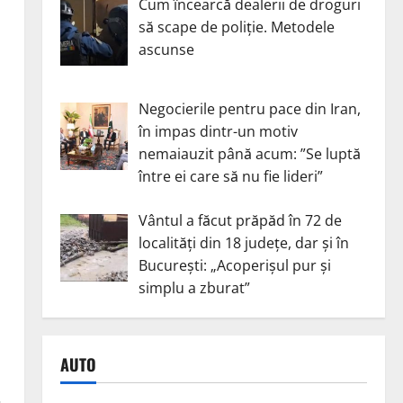
Cum încearcă dealerii de droguri
să scape de poliție. Metodele
ascunse
Negocierile pentru pace din Iran,
în impas dintr-un motiv
nemaiauzit până acum: ”Se luptă
între ei care să nu fie lideri”
Vântul a făcut prăpăd în 72 de
localități din 18 județe, dar și în
București: „Acoperișul pur și
simplu a zburat”
AUTO