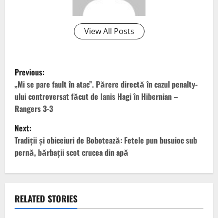
View All Posts
P
Previous:
o
„Mi se pare fault în atac”. Părere directă în cazul penalty-
ului controversat făcut de Ianis Hagi în Hibernian –
s
Rangers 3-3
t
Next:
Tradiţii şi obiceiuri de Bobotează: Fetele pun busuioc sub
n
pernă, bărbaţii scot crucea din apă
a
v
RELATED STORIES
i