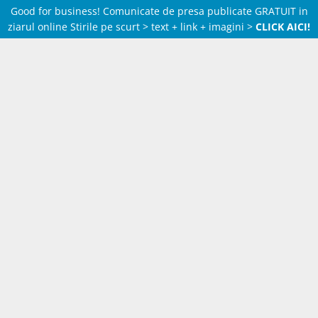
Good for business! Comunicate de presa publicate GRATUIT in
ziarul online Stirile pe scurt > text + link + imagini >
CLICK AICI!
Skip
to
content