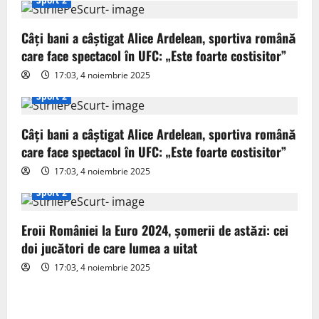
Sport 2
g
Câți bani a câștigat Alice Ardelean, sportiva română
a
care face spectacol în UFC: „Este foarte costisitor”
t
17:03, 4 noiembrie 2025
Sport 2
i
o
Câți bani a câștigat Alice Ardelean, sportiva română
care face spectacol în UFC: „Este foarte costisitor”
n
17:03, 4 noiembrie 2025
Sport 2
Eroii României la Euro 2024, șomerii de astăzi: cei
doi jucători de care lumea a uitat
17:03, 4 noiembrie 2025