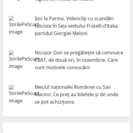
Șoc la Parma. Videoclip cu scandări
fasciste în fața sediului Fratelli d’Italia,
partidul Giorgiei Meloni
Nicuşor Dan se pregăteşte să convoace
CSAT, de două ori, în noiembrie. Care
sunt motivele convocării
Meciul naționalei României cu San
Marino: Ce preț au biletele și de unde
se pot achiziționa