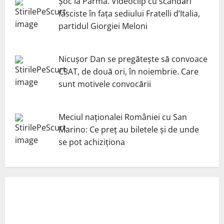
Șoc la Parma. Videoclip cu scandări
fasciste în fața sediului Fratelli d’Italia,
partidul Giorgiei Meloni
Nicuşor Dan se pregăteşte să convoace
CSAT, de două ori, în noiembrie. Care
sunt motivele convocării
Meciul naționalei României cu San
Marino: Ce preț au biletele și de unde
se pot achiziționa