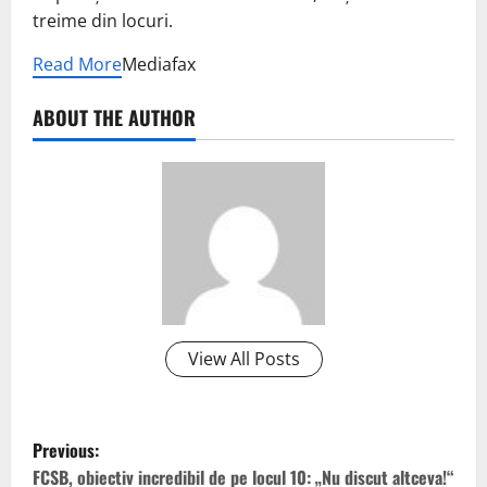
treime din locuri.
Read More
Mediafax
ABOUT THE AUTHOR
View All Posts
P
Previous:
FCSB, obiectiv incredibil de pe locul 10: „Nu discut altceva!“