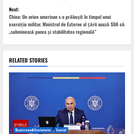
o
Next:
s
China: Un avion american s-a prăbușit în timpul unui
t
exercițiu militar. Ministrul de Externe al țării acuză SUA că
„subminează pacea și stabilitatea regională”
n
a
v
RELATED STORIES
i
g
a
t
i
Business&Societate
Social