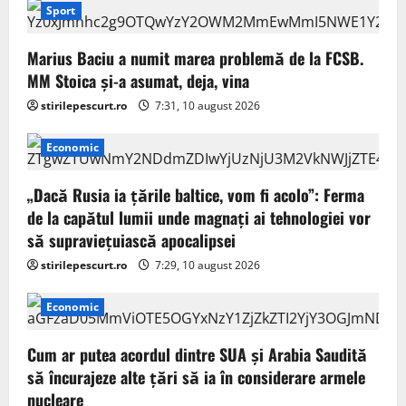
Sport
Marius Baciu a numit marea problemă de la FCSB.
MM Stoica și-a asumat, deja, vina
stirilepescurt.ro
7:31, 10 august 2026
Economic
„Dacă Rusia ia țările baltice, vom fi acolo”: Ferma
de la capătul lumii unde magnați ai tehnologiei vor
să supraviețuiască apocalipsei
stirilepescurt.ro
7:29, 10 august 2026
Economic
Cum ar putea acordul dintre SUA și Arabia Saudită
să încurajeze alte țări să ia în considerare armele
nucleare