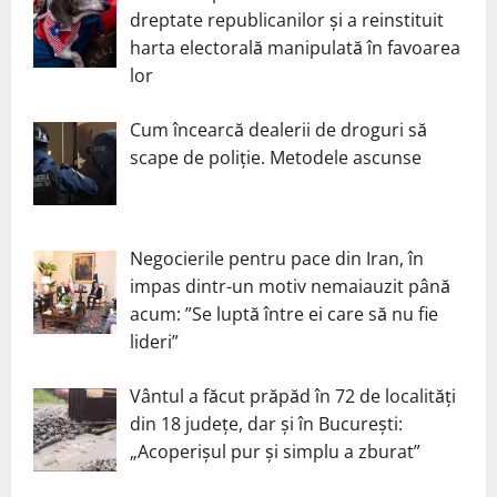
dreptate republicanilor și a reinstituit
harta electorală manipulată în favoarea
lor
Cum încearcă dealerii de droguri să
scape de poliție. Metodele ascunse
Negocierile pentru pace din Iran, în
impas dintr-un motiv nemaiauzit până
acum: ”Se luptă între ei care să nu fie
lideri”
Vântul a făcut prăpăd în 72 de localități
din 18 județe, dar și în București:
„Acoperișul pur și simplu a zburat”