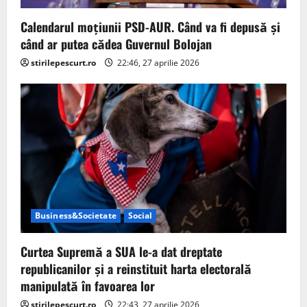
o
Calendarul moțiunii PSD-AUR. Când va fi depusă și
n
când ar putea cădea Guvernul Bolojan
stirilepescurt.ro
22:46, 27 aprilie 2026
Business&Societate
Social
Curtea Supremă a SUA le-a dat dreptate
republicanilor și a reinstituit harta electorală
manipulată în favoarea lor
stirilepescurt.ro
22:43, 27 aprilie 2026