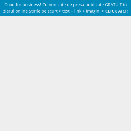
Good for business! Comunicate de presa publicate GRATUIT in
ziarul online Stirile pe scurt > text + link + imagini >
CLICK AICI!
Skip
to
content