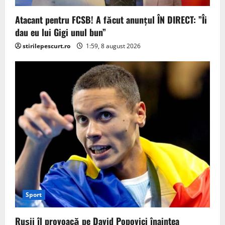
Atacant pentru FCSB! A făcut anunțul ÎN DIRECT: ”Îi
dau eu lui Gigi unul bun”
stirilepescurt.ro
1:59, 8 august 2026
Sport
Rușii îl provoacă pe David Popovici înaintea