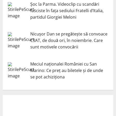
Șoc la Parma. Videoclip cu scandări
fasciste în fața sediului Fratelli d’Italia,
partidul Giorgiei Meloni
Nicuşor Dan se pregăteşte să convoace
CSAT, de două ori, în noiembrie. Care
sunt motivele convocării
Meciul naționalei României cu San
Marino: Ce preț au biletele și de unde
se pot achiziționa