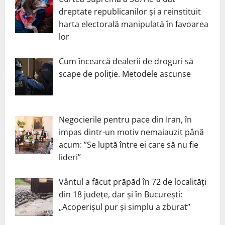
dreptate republicanilor și a reinstituit
harta electorală manipulată în favoarea
lor
Cum încearcă dealerii de droguri să
scape de poliție. Metodele ascunse
Negocierile pentru pace din Iran, în
impas dintr-un motiv nemaiauzit până
acum: ”Se luptă între ei care să nu fie
lideri”
Vântul a făcut prăpăd în 72 de localități
din 18 județe, dar și în București:
„Acoperișul pur și simplu a zburat”