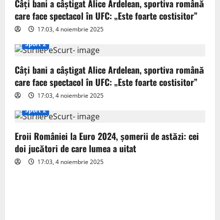
g
Câți bani a câștigat Alice Ardelean, sportiva română
care face spectacol în UFC: „Este foarte costisitor”
a
17:03, 4 noiembrie 2025
t
Sport 2
i
Câți bani a câștigat Alice Ardelean, sportiva română
o
care face spectacol în UFC: „Este foarte costisitor”
17:03, 4 noiembrie 2025
n
Sport 2
Eroii României la Euro 2024, șomerii de astăzi: cei
doi jucători de care lumea a uitat
17:03, 4 noiembrie 2025