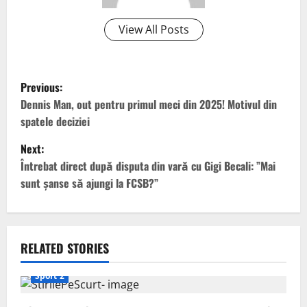
View All Posts
P
Previous:
o
Dennis Man, out pentru primul meci din 2025! Motivul din
spatele deciziei
s
Next:
t
Întrebat direct după disputa din vară cu Gigi Becali: ”Mai
sunt șanse să ajungi la FCSB?”
n
a
v
RELATED STORIES
i
Sport 2