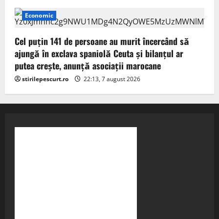
Economic
Cel puţin 141 de persoane au murit încercând să
ajungă în exclava spaniolă Ceuta şi bilanţul ar
putea creşte, anunță asociații marocane
stirilepescurt.ro
22:13, 7 august 2026