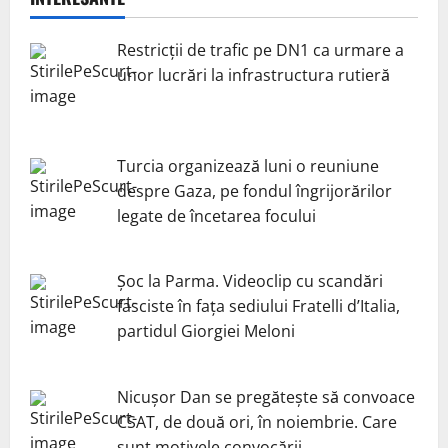
Restricții de trafic pe DN1 ca urmare a
unor lucrări la infrastructura rutieră
Turcia organizează luni o reuniune
despre Gaza, pe fondul îngrijorărilor
legate de încetarea focului
Șoc la Parma. Videoclip cu scandări
fasciste în fața sediului Fratelli d’Italia,
partidul Giorgiei Meloni
Nicuşor Dan se pregăteşte să convoace
CSAT, de două ori, în noiembrie. Care
sunt motivele convocării