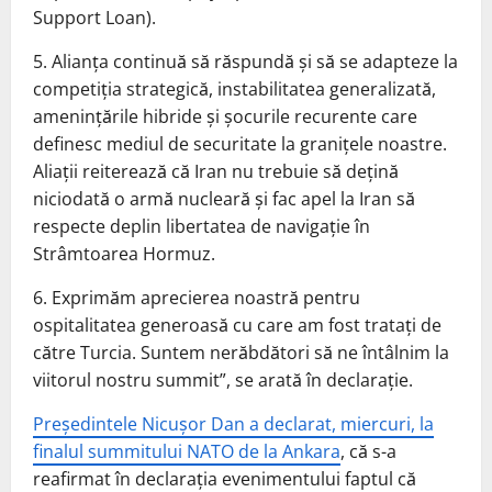
Support Loan).
5. Alianţa continuă să răspundă şi să se adapteze la
competiţia strategică, instabilitatea generalizată,
ameninţările hibride şi şocurile recurente care
definesc mediul de securitate la graniţele noastre.
Aliaţii reiterează că Iran nu trebuie să deţină
niciodată o armă nucleară şi fac apel la Iran să
respecte deplin libertatea de navigaţie în
Strâmtoarea Hormuz.
6. Exprimăm aprecierea noastră pentru
ospitalitatea generoasă cu care am fost trataţi de
către Turcia. Suntem nerăbdători să ne întâlnim la
viitorul nostru summit”, se arată în declaraţie.
Preşedintele Nicuşor Dan a declarat, miercuri, la
finalul summitului NATO de la Ankara
, că s-a
reafirmat în declaraţia evenimentului faptul că