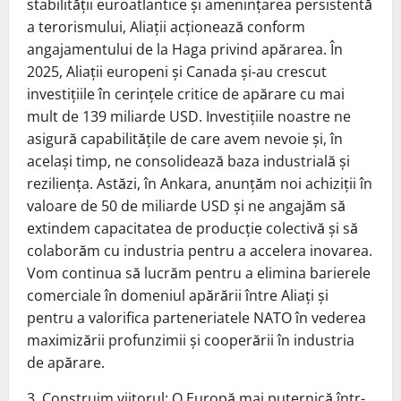
stabilităţii euroatlantice şi ameninţarea persistentă
a terorismului, Aliaţii acţionează conform
angajamentului de la Haga privind apărarea. În
2025, Aliaţii europeni şi Canada şi-au crescut
investiţiile în cerinţele critice de apărare cu mai
mult de 139 miliarde USD. Investiţiile noastre ne
asigură capabilităţile de care avem nevoie şi, în
acelaşi timp, ne consolidează baza industrială şi
rezilienţa. Astăzi, în Ankara, anunţăm noi achiziţii în
valoare de 50 de miliarde USD şi ne angajăm să
extindem capacitatea de producţie colectivă şi să
colaborăm cu industria pentru a accelera inovarea.
Vom continua să lucrăm pentru a elimina barierele
comerciale în domeniul apărării între Aliaţi şi
pentru a valorifica parteneriatele NATO în vederea
maximizării profunzimii şi cooperării în industria
de apărare.
3. Construim viitorul: O Europă mai puternică într-