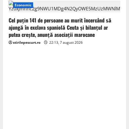
Economic
Cel puţin 141 de persoane au murit încercând să
ajungă în exclava spaniolă Ceuta şi bilanţul ar
putea creşte, anunță asociații marocane
stirilepescurt.ro
22:13, 7 august 2026