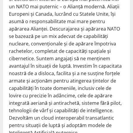
un NATO mai puternic – o Alianţă modernă. Aliaţii
Europeni şi Canada, lucrând cu Statele Unite, îşi
asumă o responsabilitate mai mare pentru
apărarea Alianţei. Descurajarea şi apărarea NATO
se bazează pe un mix adecvat de capabilităţi
nucleare, convenţionale şi de apărare împotriva
rachetelor, completat de capacităţi spaţiale şi
cibernetice. Suntem angajaţi să ne menţinem
avantajul în situaţii de luptă. Investim în capacitata
noastră de a disloca, facilita şi a ne susţine forţele
armate şi acţionăm pentru atingerea ţintelor de
capabilităţi în toate domeniile, inclusiv cele de
lovire cu precizie în adâncime, cele de apărare
integrată aeriană şi antirachetă, sisteme fără pilot,
tehnologii de vârf şi capabilităţi de intelligence.
Dezvoltăm un cloud interoperabil transatlantic
pentru situaţii de luptă şi adoptăm modele de
Inteligenţă Artificială puternice.