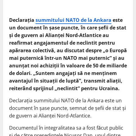
Declaraţia
summitului NATO de la Ankara
este
un document în şase puncte, în care şefii de stat
şi de guvern ai Alianţei Nord-Atlantice au
reafirmat angajamentul de neclintit pentru
apărarea colectivă, au discutat despre „o Europă
mai puternică într-un NATO mai puternic” şi au
anunţat noi achiziţii în valoare de 50 de miliarde
de dolari. „Suntem angajaţi să ne menţinem
avantajul în situaţii de luptă”, transmit aliaţii,
reiterând sprijinul „neclintit” pentru Ucraina.
Declaraţia summitului NATO de la Ankara este un
document în şase puncte, semnat de şefii de stat şi
de guvern ai Alianţei Nord-Atlantice.
Documentul în integralitatea sa a fost făcut public
şi de către preşedintele Nicuşor Dan, unul dintre