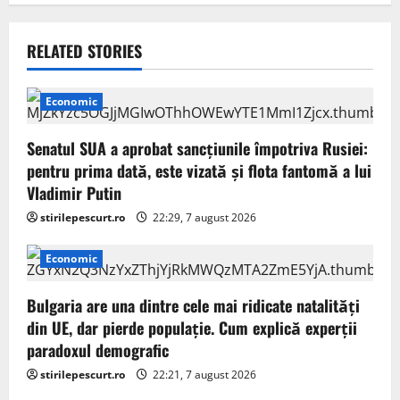
a
v
RELATED STORIES
i
Economic
g
Senatul SUA a aprobat sancțiunile împotriva Rusiei:
a
pentru prima dată, este vizată și flota fantomă a lui
Vladimir Putin
t
stirilepescurt.ro
22:29, 7 august 2026
i
Economic
o
Bulgaria are una dintre cele mai ridicate natalități
n
din UE, dar pierde populație. Cum explică experții
paradoxul demografic
stirilepescurt.ro
22:21, 7 august 2026