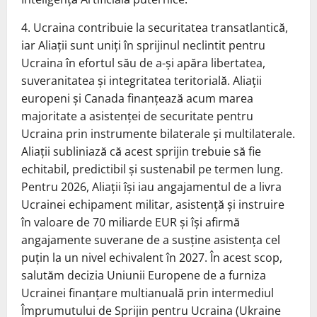
4. Ucraina contribuie la securitatea transatlantică,
iar Aliaţii sunt uniţi în sprijinul neclintit pentru
Ucraina în efortul său de a-şi apăra libertatea,
suveranitatea şi integritatea teritorială. Aliaţii
europeni şi Canada finanţează acum marea
majoritate a asistenţei de securitate pentru
Ucraina prin instrumente bilaterale şi multilaterale.
Aliaţii subliniază că acest sprijin trebuie să fie
echitabil, predictibil şi sustenabil pe termen lung.
Pentru 2026, Aliaţii îşi iau angajamentul de a livra
Ucrainei echipament militar, asistenţă şi instruire
în valoare de 70 miliarde EUR şi îşi afirmă
angajamente suverane de a susţine asistenţa cel
puţin la un nivel echivalent în 2027. În acest scop,
salutăm decizia Uniunii Europene de a furniza
Ucrainei finanţare multianuală prin intermediul
Împrumutului de Sprijin pentru Ucraina (Ukraine