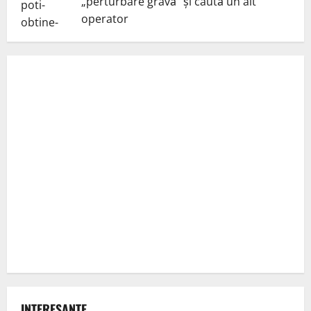
„perturbare gravă” și caută un alt
operator
INTERESANTE