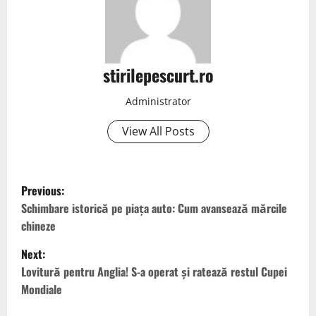
stirilepescurt.ro
Administrator
View All Posts
P
Previous:
o
Schimbare istorică pe piața auto: Cum avansează mărcile
chineze
s
Next:
t
Lovitură pentru Anglia! S-a operat și ratează restul Cupei
Mondiale
n