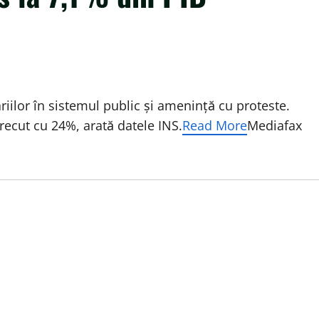
iilor în sistemul public şi ameninţă cu proteste.
trecut cu 24%, arată datele INS.
Read More
Mediafax