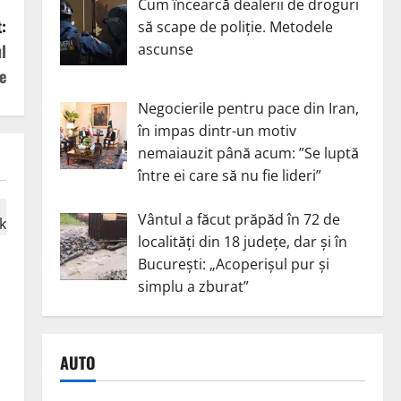
Cum încearcă dealerii de droguri
:
să scape de poliție. Metodele
ascunse
l
e
Negocierile pentru pace din Iran,
în impas dintr-un motiv
nemaiauzit până acum: ”Se luptă
între ei care să nu fie lideri”
Vântul a făcut prăpăd în 72 de
localități din 18 județe, dar și în
București: „Acoperișul pur și
simplu a zburat”
AUTO