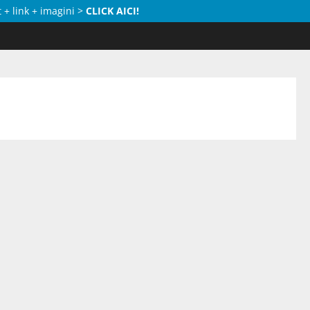
 + link + imagini >
CLICK AICI!