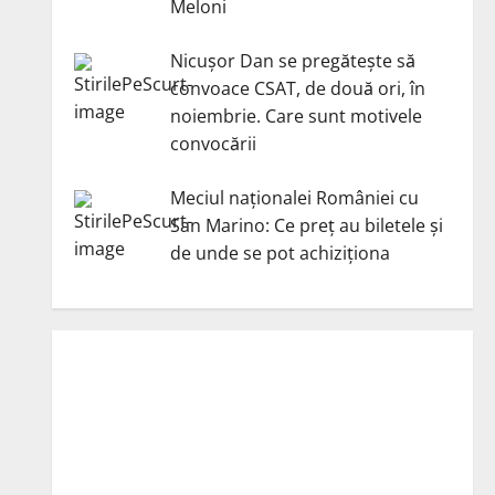
Meloni
Nicuşor Dan se pregăteşte să
convoace CSAT, de două ori, în
noiembrie. Care sunt motivele
convocării
Meciul naționalei României cu
San Marino: Ce preț au biletele și
de unde se pot achiziționa