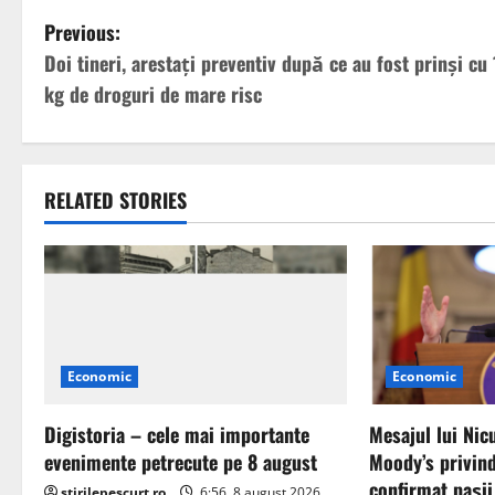
P
Previous:
Doi tineri, arestaţi preventiv după ce au fost prinşi cu
o
kg de droguri de mare risc
s
t
RELATED STORIES
n
a
v
i
Economic
Economic
g
Digistoria – cele mai importante
Mesajul lui Nic
a
evenimente petrecute pe 8 august
Moody’s privind
confirmat pașii
stirilepescurt.ro
6:56, 8 august 2026