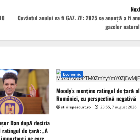
Next
 10
Cuvântul anului va fi GAZ. ZF: 2025 se anunţă a fi anu
gazelor natural
Economic
Moody’s menține ratingul de țară al
României, cu perspectivă negativă
stirilepescurt.ro
23:55, 7 august 2026
ușor Dan după decizia
 ratingul de țară: „A
 importanți pe care