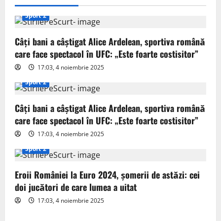
v
Sport 2
i
Câți bani a câștigat Alice Ardelean, sportiva română
g
care face spectacol în UFC: „Este foarte costisitor”
17:03, 4 noiembrie 2025
a
Sport 2
t
Câți bani a câștigat Alice Ardelean, sportiva română
i
care face spectacol în UFC: „Este foarte costisitor”
o
17:03, 4 noiembrie 2025
Sport 2
n
Eroii României la Euro 2024, șomerii de astăzi: cei
doi jucători de care lumea a uitat
17:03, 4 noiembrie 2025