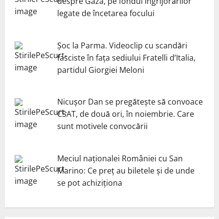
despre Gaza, pe fondul îngrijorărilor
legate de încetarea focului
Șoc la Parma. Videoclip cu scandări
fasciste în fața sediului Fratelli d’Italia,
partidul Giorgiei Meloni
Nicuşor Dan se pregăteşte să convoace
CSAT, de două ori, în noiembrie. Care
sunt motivele convocării
Meciul naționalei României cu San
Marino: Ce preț au biletele și de unde
se pot achiziționa