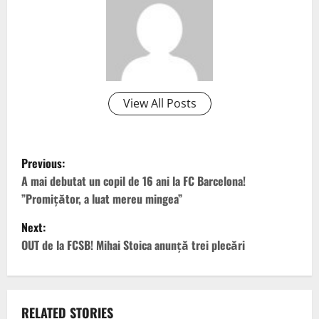
View All Posts
P
Previous:
o
A mai debutat un copil de 16 ani la FC Barcelona!
”Promițător, a luat mereu mingea”
s
Next:
t
OUT de la FCSB! Mihai Stoica anunță trei plecări
n
a
RELATED STORIES