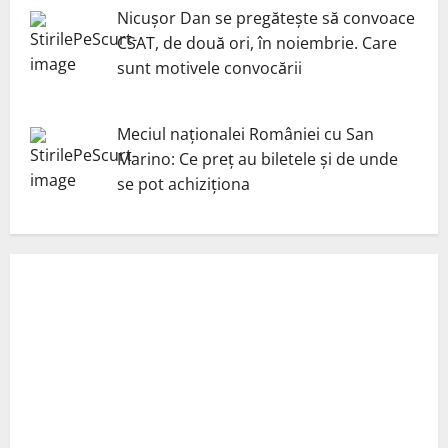
Nicuşor Dan se pregăteşte să convoace
CSAT, de două ori, în noiembrie. Care
sunt motivele convocării
Meciul naționalei României cu San
Marino: Ce preț au biletele și de unde
se pot achiziționa