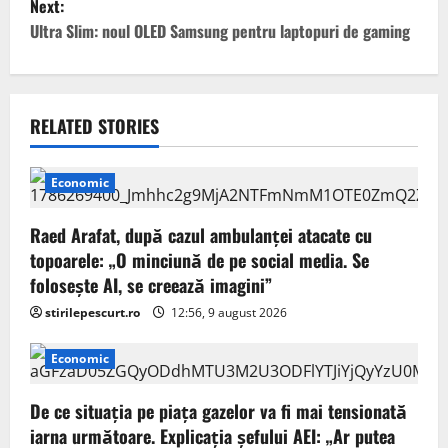
Next:
t
Ultra Slim: noul OLED Samsung pentru laptopuri de gaming
n
a
RELATED STORIES
v
Economic
i
g
Raed Arafat, după cazul ambulanței atacate cu
topoarele: „O minciună de pe social media. Se
a
folosește AI, se creează imagini”
stirilepescurt.ro
12:56, 9 august 2026
t
i
Economic
o
De ce situaţia pe piaţa gazelor va fi mai tensionată
iarna următoare. Explicația șefului AEI: „Ar putea