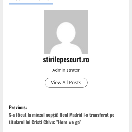
stirilepescurt.ro
Administrator
View All Posts
P
Previous:
o
S-a făcut la miezul nopții! Real Madrid l-a transferat pe
titularul lui Cristi Chivu: ”Here we go”
s