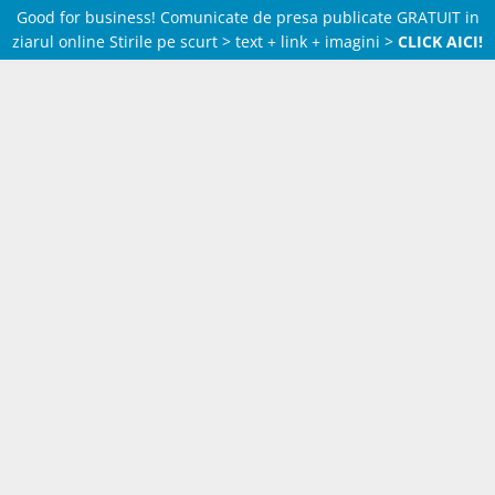
Good for business! Comunicate de presa publicate GRATUIT in
ziarul online Stirile pe scurt > text + link + imagini >
CLICK AICI!
Skip
to
content