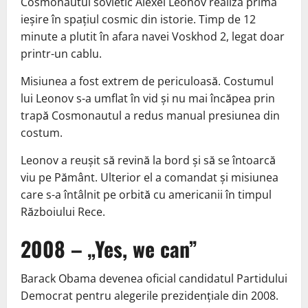
Cosmonautul sovietic Alexei Leonov realiza prima
ieșire în spațiul cosmic din istorie. Timp de 12
minute a plutit în afara navei Voskhod 2, legat doar
printr-un cablu.
Misiunea a fost extrem de periculoasă. Costumul
lui Leonov s-a umflat în vid și nu mai încăpea prin
trapă Cosmonautul a redus manual presiunea din
costum.
Leonov a reușit să revină la bord și să se întoarcă
viu pe Pământ. Ulterior el a comandat și misiunea
care s-a întâlnit pe orbită cu americanii în timpul
Războiului Rece.
2008 – „Yes, we can”
Barack Obama devenea oficial candidatul Partidului
Democrat pentru alegerile prezidențiale din 2008.