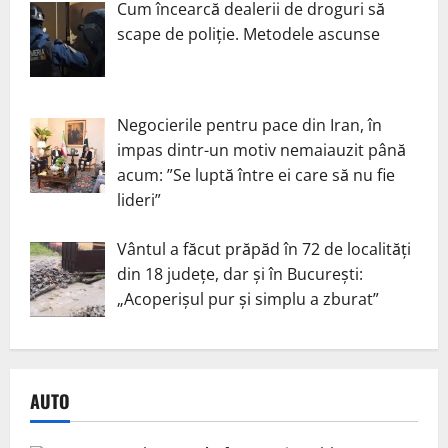
Cum încearcă dealerii de droguri să
scape de poliție. Metodele ascunse
Negocierile pentru pace din Iran, în
impas dintr-un motiv nemaiauzit până
acum: ”Se luptă între ei care să nu fie
lideri”
Vântul a făcut prăpăd în 72 de localități
din 18 județe, dar și în București:
„Acoperișul pur și simplu a zburat”
AUTO