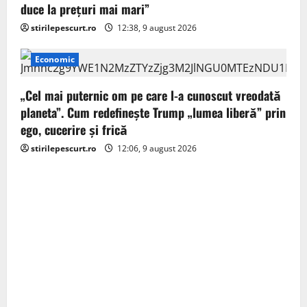
n
duce la preţuri mai mari”
stirilepescurt.ro
12:38, 9 august 2026
Economic
„Cel mai puternic om pe care l-a cunoscut vreodată
planeta”. Cum redefinește Trump „lumea liberă” prin
ego, cucerire și frică
stirilepescurt.ro
12:06, 9 august 2026