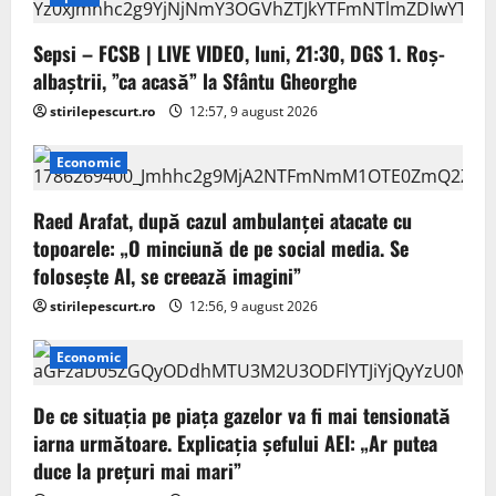
Sepsi – FCSB | LIVE VIDEO, luni, 21:30, DGS 1. Roș-
albaștrii, ”ca acasă” la Sfântu Gheorghe
stirilepescurt.ro
12:57, 9 august 2026
Economic
Raed Arafat, după cazul ambulanței atacate cu
topoarele: „O minciună de pe social media. Se
folosește AI, se creează imagini”
stirilepescurt.ro
12:56, 9 august 2026
Economic
De ce situaţia pe piaţa gazelor va fi mai tensionată
iarna următoare. Explicația șefului AEI: „Ar putea
duce la preţuri mai mari”