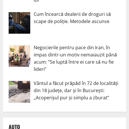
Cum încearcă dealerii de droguri să
scape de poliție. Metodele ascunse
Negocierile pentru pace din Iran, în
impas dintr-un motiv nemaiauzit până
acum: ”Se luptă între ei care să nu fie
lideri”
Vântul a făcut prăpăd în 72 de localități
din 18 județe, dar și în București:
„Acoperișul pur și simplu a zburat”
AUTO