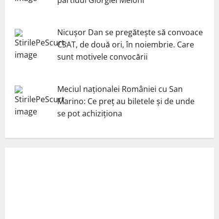
partidul Giorgiei Meloni
Nicuşor Dan se pregăteşte să convoace
CSAT, de două ori, în noiembrie. Care
sunt motivele convocării
Meciul naționalei României cu San
Marino: Ce preț au biletele și de unde
se pot achiziționa