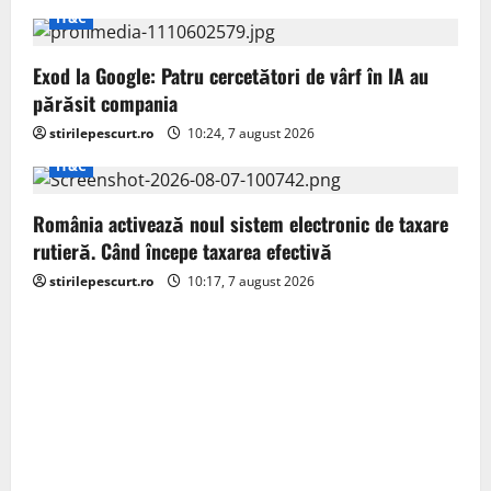
t
IT&C
i
Exod la Google: Patru cercetători de vârf în IA au
o
părăsit compania
stirilepescurt.ro
10:24, 7 august 2026
n
IT&C
România activează noul sistem electronic de taxare
rutieră. Când începe taxarea efectivă
stirilepescurt.ro
10:17, 7 august 2026