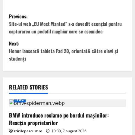
P
Previous:
o
Site-ul web „EU Most Wanted” s-a dovedit esențial pentru
capturarea un pedofil maghiar care se ascundea
s
Next:
t
Honor lansează tableta Pad 20, orientată către elevi și
studenți
n
a
v
RELATED STORIES
i
IT&C
g
BMW introduce reclame pe bordul mașinilor:
Reacția proprietarilor
a
stirilepescurt.ro
10:30, 7 august 2026