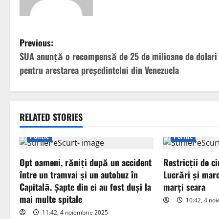
P
Previous:
SUA anunţă o recompensă de 25 de milioane de dolari
o
pentru arestarea preşedintelui din Venezuela
s
t
RELATED STORIES
n
Politic
Politic
a
Opt oameni, răniți după un accident
Restricții de ci
v
între un tramvai și un autobuz în
Lucrări și marc
i
Capitală. Șapte din ei au fost duși la
marți seara
mai multe spitale
10:42, 4 no
g
11:42, 4 noiembrie 2025