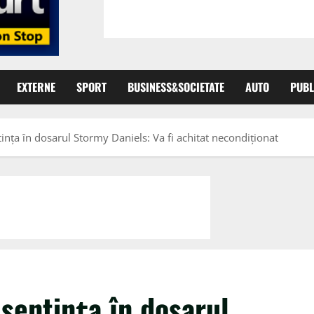
EXTERNE
SPORT
BUSINESS&SOCIETATE
AUTO
PUBL
inţa în dosarul Stormy Daniels: Va fi achitat necondiţionat
 sentinţa în dosarul