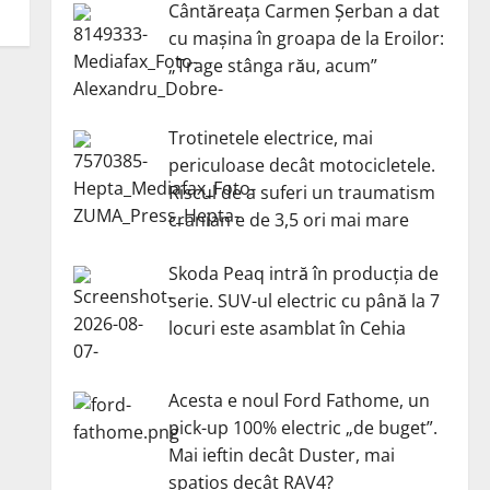
Cântăreața Carmen Șerban a dat
cu mașina în groapa de la Eroilor:
„Trage stânga rău, acum”
Trotinetele electrice, mai
periculoase decât motocicletele.
Riscul de a suferi un traumatism
cranian e de 3,5 ori mai mare
Skoda Peaq intră în producția de
serie. SUV-ul electric cu până la 7
locuri este asamblat în Cehia
Acesta e noul Ford Fathome, un
pick-up 100% electric „de buget”.
Mai ieftin decât Duster, mai
spațios decât RAV4?