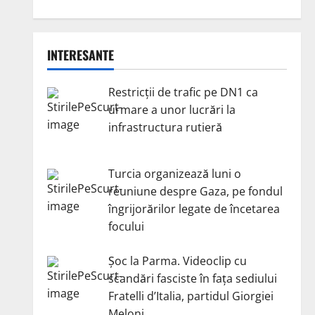
INTERESANTE
Restricții de trafic pe DN1 ca
urmare a unor lucrări la
infrastructura rutieră
Turcia organizează luni o
reuniune despre Gaza, pe fondul
îngrijorărilor legate de încetarea
focului
Șoc la Parma. Videoclip cu
scandări fasciste în fața sediului
Fratelli d’Italia, partidul Giorgiei
Meloni