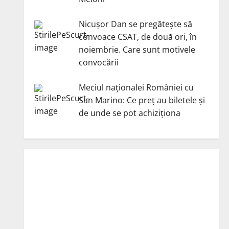
Nicuşor Dan se pregăteşte să
convoace CSAT, de două ori, în
noiembrie. Care sunt motivele
convocării
Meciul naționalei României cu
San Marino: Ce preț au biletele și
de unde se pot achiziționa