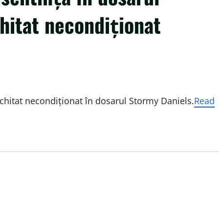
chitat necondiţionat
chitat necondiţionat în dosarul Stormy Daniels.
Read