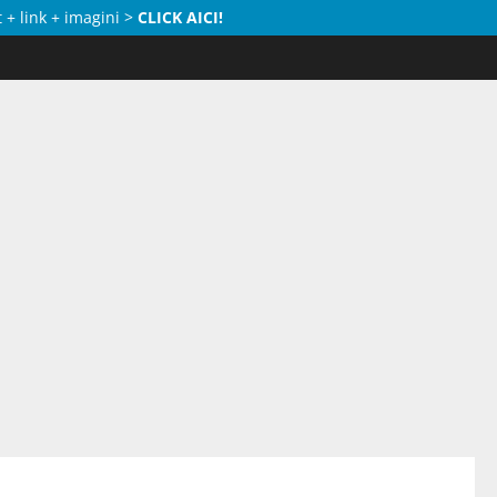
 + link + imagini >
CLICK AICI!