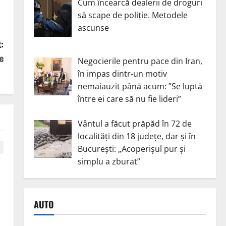
Cum încearcă dealerii de droguri
să scape de poliție. Metodele
ascunse
:
e
Negocierile pentru pace din Iran,
în impas dintr-un motiv
nemaiauzit până acum: ”Se luptă
între ei care să nu fie lideri”
Vântul a făcut prăpăd în 72 de
localități din 18 județe, dar și în
București: „Acoperișul pur și
simplu a zburat”
AUTO