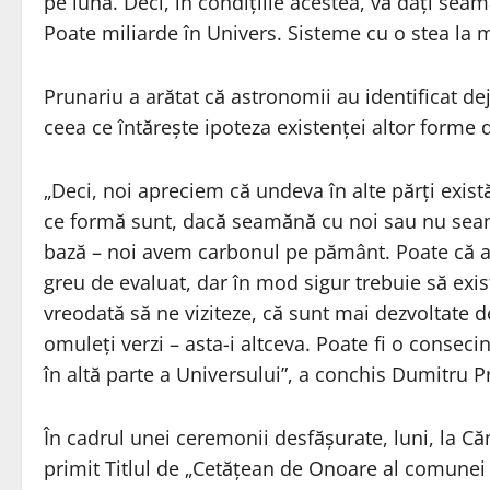
pe lună. Deci, în condiţiile acestea, vă daţi sea
Poate miliarde în Univers. Sisteme cu o stea la 
Prunariu a arătat că astronomii au identificat de
ceea ce întăreşte ipoteza existenţei altor forme d
„Deci, noi apreciem că undeva în alte părţi există
ce formă sunt, dacă seamănă cu noi sau nu seam
bază – noi avem carbonul pe pământ. Poate că alţ
greu de evaluat, dar în mod sigur trebuie să exist
vreodată să ne viziteze, că sunt mai dezvoltate de
omuleţi verzi – asta-i altceva. Poate fi o conseci
în altă parte a Universului”, a conchis Dumitru P
În cadrul unei ceremonii desfăşurate, luni, la C
primit Titlul de „Cetăţean de Onoare al comunei 