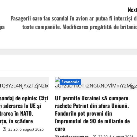
Next
Pasagerii care fac scandal în avion ar putea fi interziși d
opa
toate companiile. Modificarea pregătită de britanic
Economic
sondaj de opinie: Câți
UE permite Ucrainei să cumpere
n aderarea la UE și
rachete Patriot din afara Uniunii.
ntrarea în NATO.
Fondurile pot proveni din
nțe, în scădere
împrumutul de 90 de miliarde de
euro
23:26, 6 august 2026
stirilepescurt.ro
23:20, 6 august 2026