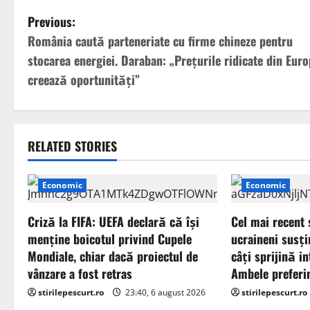
P
Previous:
România caută parteneriate cu firme chineze pentru
o
stocarea energiei. Daraban: „Prețurile ridicate din Eur
s
creează oportunități”
t
n
RELATED STORIES
a
Economic
Economic
v
Criză la FIFA: UEFA declară că îşi
Cel mai recent 
i
menţine boicotul privind Cupele
ucraineni susți
g
Mondiale, chiar dacă proiectul de
câți sprijină i
vânzare a fost retras
Ambele preferi
a
stirilepescurt.ro
23:40, 6 august 2026
stirilepescurt.ro