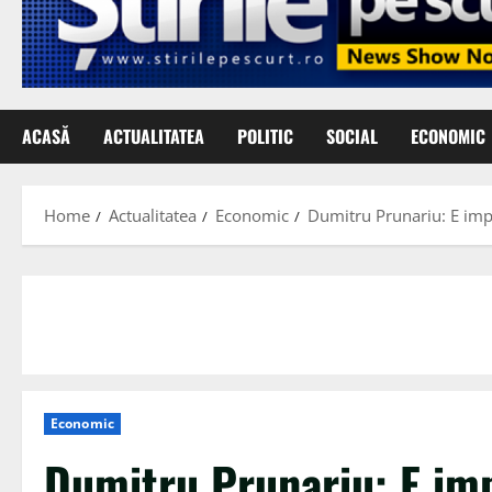
ACASĂ
ACTUALITATEA
POLITIC
SOCIAL
ECONOMIC
Home
Actualitatea
Economic
Dumitru Prunariu: E impos
Economic
Dumitru Prunariu: E imp