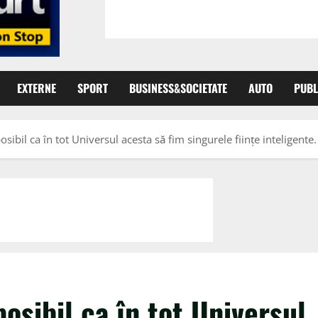
EXTERNE
SPORT
BUSINESS&SOCIETATE
AUTO
PUBL
ibil ca în tot Universul acesta să fim singurele fiinţe inteligent
osibil ca în tot Universul