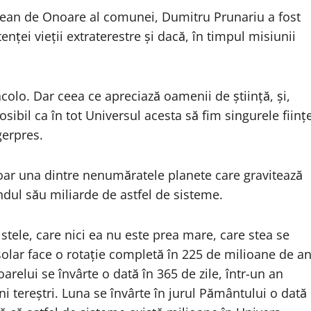
tăţean de Onoare al comunei, Dumitru Prunariu a fost
enţei vieţii extraterestre şi dacă, în timpul misiunii
colo. Dar ceea ce apreciază oamenii de ştiinţă, şi,
osibil ca în tot Universul acesta să fim singurele fiinţ
gerpres.
oar una dintre nenumăratele planete care gravitează
rândul său miliarde de astfel de sisteme.
 stele, care nici ea nu este prea mare, care stea se
u solar face o rotaţie completă în 225 de milioane de an
oarelui se învârte o dată în 365 de zile, într-un an
ni tereştri. Luna se învârte în jurul Pământului o dată