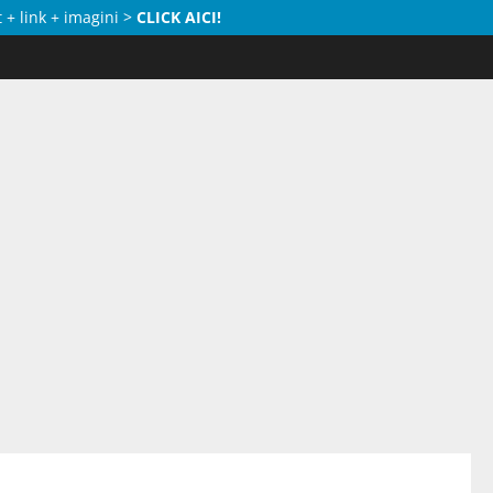
 + link + imagini >
CLICK AICI!