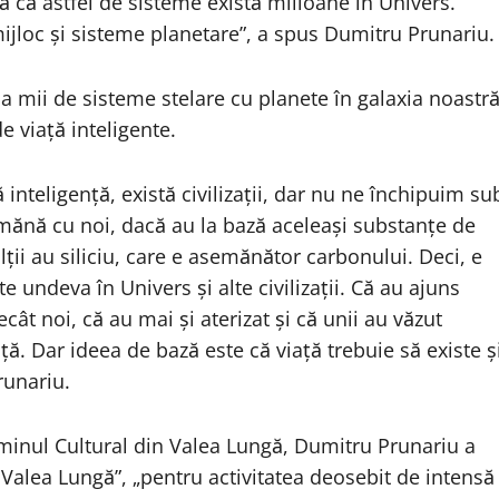
mă că astfel de sisteme există milioane în Univers.
mijloc şi sisteme planetare”, a spus Dumitru Prunariu.
ja mii de sisteme stelare cu planete în galaxia noastră
e viaţă inteligente.
 inteligenţă, există civilizaţii, dar nu ne închipuim su
ănă cu noi, dacă au la bază aceleaşi substanţe de
ii au siliciu, care e asemănător carbonului. Deci, e
e undeva în Univers şi alte civilizaţii. Că au ajuns
cât noi, că au mai şi aterizat şi că unii au văzut
nţă. Dar ideea de bază este că viaţă trebuie să existe ş
runariu.
ăminul Cultural din Valea Lungă, Dumitru Prunariu a
Valea Lungă”, „pentru activitatea deosebit de intensă