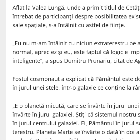
Aflat la Valea Lungă, unde a primit titlul de Ce
întrebat de participanţi despre posibilitatea exist
sale spaţiale, s-a întâlnit cu astfel de fiinţe.
„Eu nu m-am întâlnit cu niciun extraterestru pe a
normal, apreciez şi eu, este faptul că logic e imp
inteligente”, a spus Dumitru Prunariu, citat de A
Fostul cosmonaut a explicat că Pământul este d
în jurul unei stele, într-o galaxie ce conţine la 
„E o planetă micuţă, care se învârte în jurul unei
învârte în jurul galaxiei. Ştiţi că sistemul nostr
în jurul centrului galaxiei. Ei, Pământul în jurul s
terestru. Planeta Marte se învârte o dată în doi a