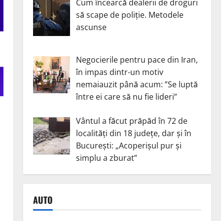
Cum încearcă dealerii de droguri
să scape de poliție. Metodele
ascunse
Negocierile pentru pace din Iran,
în impas dintr-un motiv
nemaiauzit până acum: ”Se luptă
între ei care să nu fie lideri”
Vântul a făcut prăpăd în 72 de
localități din 18 județe, dar și în
București: „Acoperișul pur și
simplu a zburat”
AUTO