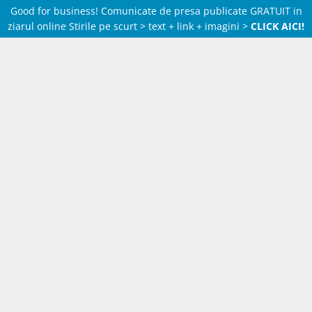
Good for business! Comunicate de presa publicate GRATUIT in
ziarul online Stirile pe scurt > text + link + imagini >
CLICK AICI!
Skip
to
content