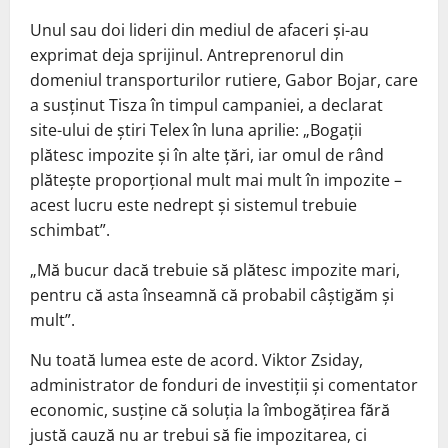
Unul sau doi lideri din mediul de afaceri și-au
exprimat deja sprijinul. Antreprenorul din
domeniul transporturilor rutiere, Gabor Bojar, care
a susținut Tisza în timpul campaniei, a declarat
site-ului de știri Telex în luna aprilie: „Bogații
plătesc impozite și în alte țări, iar omul de rând
plătește proporțional mult mai mult în impozite –
acest lucru este nedrept și sistemul trebuie
schimbat”.
„Mă bucur dacă trebuie să plătesc impozite mari,
pentru că asta înseamnă că probabil câștigăm și
mult”.
Nu toată lumea este de acord. Viktor Zsiday,
administrator de fonduri de investiții și comentator
economic, susține că soluția la îmbogățirea fără
justă cauză nu ar trebui să fie impozitarea, ci