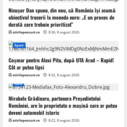
Nicușor Dan spune, din nou, că România își asumă
obiectivul trecerii la moneda euro: „E un proces de
durată care trebuie prioritizat”
stirilepescurt.ro
8:36, 8 august 2026
Sport
Coșmar pentru Alexi Pitu, după UTA Arad – Rapid!
Cât ar putea lipsi
stirilepescurt.ro
8:32, 8 august 2026
Auto
Mirabela Grădinaru, partenera Președintelui
României, are în proprietate o mașină care ar putea
deveni automobil istoric
stirilepescurt.ro
8:22, 8 august 2026