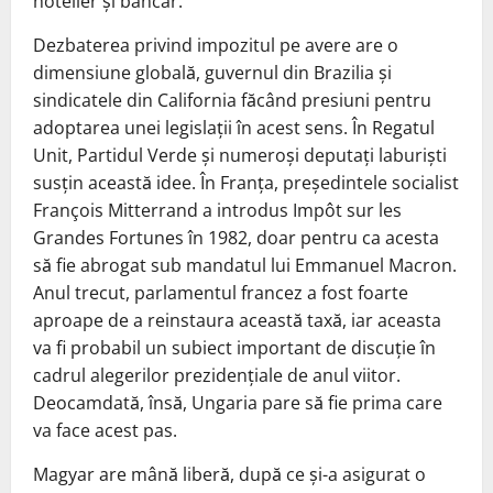
hotelier și bancar.
Dezbaterea privind impozitul pe avere are o
dimensiune globală, guvernul din Brazilia și
sindicatele din California făcând presiuni pentru
adoptarea unei legislații în acest sens. În Regatul
Unit, Partidul Verde și numeroși deputați laburiști
susțin această idee. În Franța, președintele socialist
François Mitterrand a introdus Impôt sur les
Grandes Fortunes în 1982, doar pentru ca acesta
să fie abrogat sub mandatul lui Emmanuel Macron.
Anul trecut, parlamentul francez a fost foarte
aproape de a reinstaura această taxă, iar aceasta
va fi probabil un subiect important de discuție în
cadrul alegerilor prezidențiale de anul viitor.
Deocamdată, însă, Ungaria pare să fie prima care
va face acest pas.
Magyar are mână liberă, după ce și-a asigurat o