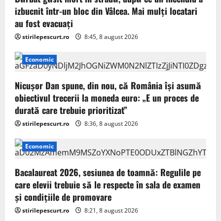
a
izbucnit într-un bloc din Vâlcea. Mai mulți locatari
au fost evacuați
t
stirilepescurt.ro
8:45, 8 august 2026
i
Economic
o
Nicușor Dan spune, din nou, că România își asumă
n
obiectivul trecerii la moneda euro: „E un proces de
durată care trebuie prioritizat”
stirilepescurt.ro
8:36, 8 august 2026
Economic
Bacalaureat 2026, sesiunea de toamnă: Regulile pe
care elevii trebuie să le respecte în sala de examen
și condițiile de promovare
stirilepescurt.ro
8:21, 8 august 2026