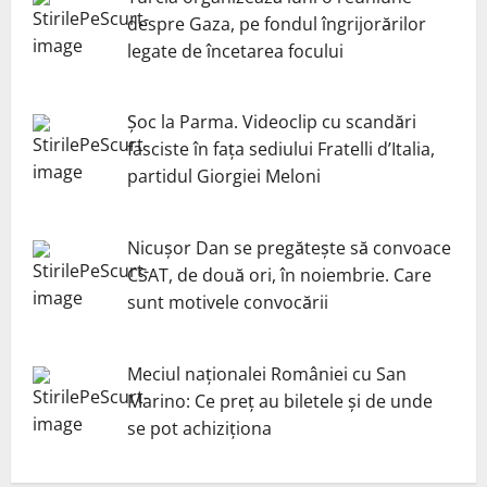
despre Gaza, pe fondul îngrijorărilor
legate de încetarea focului
Șoc la Parma. Videoclip cu scandări
fasciste în fața sediului Fratelli d’Italia,
partidul Giorgiei Meloni
Nicuşor Dan se pregăteşte să convoace
CSAT, de două ori, în noiembrie. Care
sunt motivele convocării
Meciul naționalei României cu San
Marino: Ce preț au biletele și de unde
se pot achiziționa