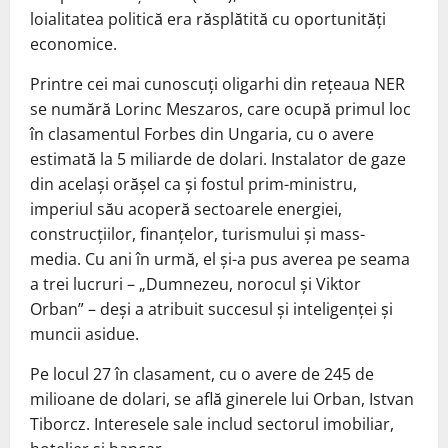
loialitatea politică era răsplătită cu oportunități
economice.
Printre cei mai cunoscuți oligarhi din rețeaua NER
se numără Lorinc Meszaros, care ocupă primul loc
în clasamentul Forbes din Ungaria, cu o avere
estimată la 5 miliarde de dolari. Instalator de gaze
din același orășel ca și fostul prim-ministru,
imperiul său acoperă sectoarele energiei,
construcțiilor, finanțelor, turismului și mass-
media. Cu ani în urmă, el și-a pus averea pe seama
a trei lucruri – „Dumnezeu, norocul și Viktor
Orban” – deși a atribuit succesul și inteligenței și
muncii asidue.
Pe locul 27 în clasament, cu o avere de 245 de
milioane de dolari, se află ginerele lui Orban, Istvan
Tiborcz. Interesele sale includ sectorul imobiliar,