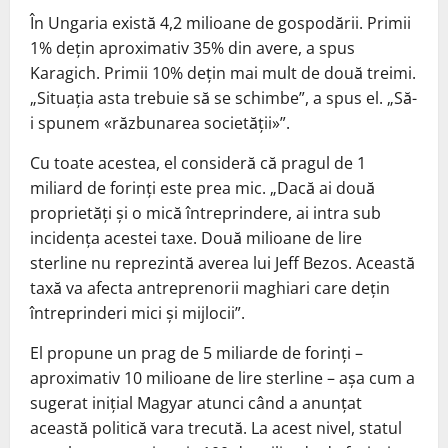
În Ungaria există 4,2 milioane de gospodării. Primii
1% dețin aproximativ 35% din avere, a spus
Karagich. Primii 10% dețin mai mult de două treimi.
„Situația asta trebuie să se schimbe”, a spus el. „Să-
i spunem «răzbunarea societății»”.
Cu toate acestea, el consideră că pragul de 1
miliard de forinți este prea mic. „Dacă ai două
proprietăți și o mică întreprindere, ai intra sub
incidența acestei taxe. Două milioane de lire
sterline nu reprezintă averea lui Jeff Bezos. Această
taxă va afecta antreprenorii maghiari care dețin
întreprinderi mici și mijlocii”.
El propune un prag de 5 miliarde de forinți –
aproximativ 10 milioane de lire sterline – așa cum a
sugerat inițial Magyar atunci când a anunțat
această politică vara trecută. La acest nivel, statul