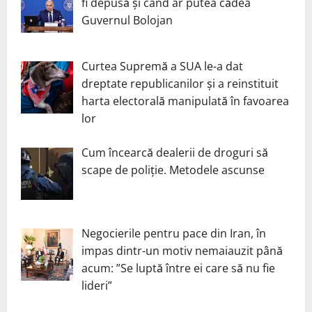
fi depusă și când ar putea cădea
Guvernul Bolojan
Curtea Supremă a SUA le-a dat
dreptate republicanilor și a reinstituit
harta electorală manipulată în favoarea
lor
Cum încearcă dealerii de droguri să
scape de poliție. Metodele ascunse
Negocierile pentru pace din Iran, în
impas dintr-un motiv nemaiauzit până
acum: ”Se luptă între ei care să nu fie
lideri”