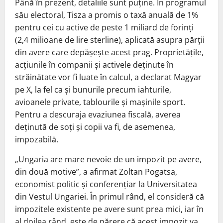
Până în prezent, detaliile sunt puține. În programul
său electoral, Tisza a promis o taxă anuală de 1%
pentru cei cu active de peste 1 miliard de forinți
(2,4 milioane de lire sterline), aplicată asupra părții
din avere care depășește acest prag. Proprietățile,
acțiunile în companii și activele deținute în
străinătate vor fi luate în calcul, a declarat Magyar
pe X, la fel ca și bunurile precum iahturile,
avioanele private, tablourile și mașinile sport.
Pentru a descuraja evaziunea fiscală, averea
deținută de soți și copii va fi, de asemenea,
impozabilă.
„Ungaria are mare nevoie de un impozit pe avere,
din două motive”, a afirmat Zoltan Pogatsa,
economist politic și conferențiar la Universitatea
din Vestul Ungariei. În primul rând, el consideră că
impozitele existente pe avere sunt prea mici, iar în
al doilea rând, este de părere că acest impozit va