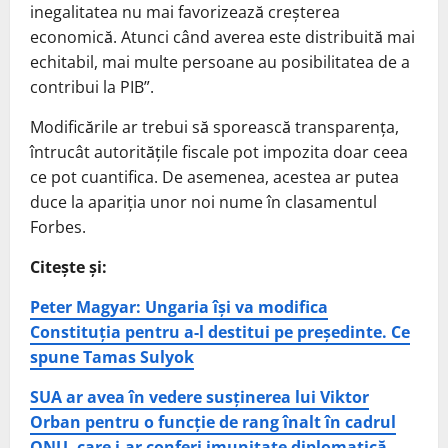
inegalitatea nu mai favorizează creșterea
economică. Atunci când averea este distribuită mai
echitabil, mai multe persoane au posibilitatea de a
contribui la PIB”.
Modificările ar trebui să sporească transparența,
întrucât autoritățile fiscale pot impozita doar ceea
ce pot cuantifica. De asemenea, acestea ar putea
duce la apariția unor noi nume în clasamentul
Forbes.
Citește și:
Peter Magyar: Ungaria îşi va modifica
Constituţia pentru a-l destitui pe preşedinte. Ce
spune Tamas Sulyok
SUA ar avea în vedere susținerea lui Viktor
Orban pentru o funcție de rang înalt în cadrul
ONU, care i-ar conferi imunitate diplomatică