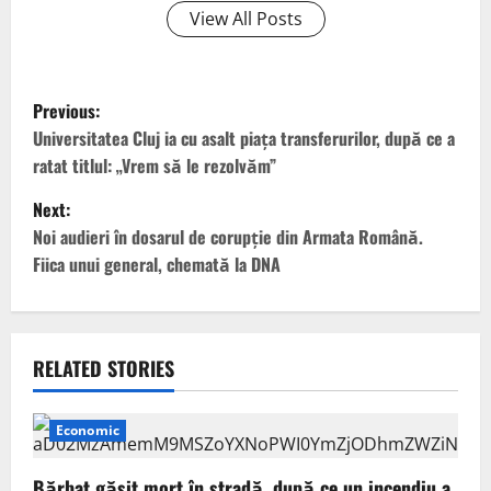
View All Posts
P
Previous:
o
Universitatea Cluj ia cu asalt piața transferurilor, după ce a
ratat titlul: „Vrem să le rezolvăm”
s
Next:
t
Noi audieri în dosarul de corupție din Armata Română.
Fiica unui general, chemată la DNA
n
a
v
RELATED STORIES
i
Economic
g
Bărbat găsit mort în stradă, după ce un incendiu a