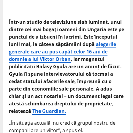
Într-un studio de televiziune slab luminat, unul
dintre cei mai bogați oameni din Ungaria este pe
punctul de a izbucni în lacrimi. Este începutul
lunii mai, la câteva săptămâni după
alegerile
generale care au pus capăt celor 16 ani de
domnie a lui Viktor Orban
, iar magnatul
publicității Balasy Gyula are un anunț de făcut.
Gyula îi spune intervievatorului că tocmai a
cedat statului afacerile sale, împreună cu o
parte din economiile sale personale. A adus
chiar și un act notarial – un document legal care
atestă schimbarea dreptului de proprietate,
relatează
The Guardian.
„În situația actuală, nu cred că grupul nostru de
companii are un viitor”, a spus el.