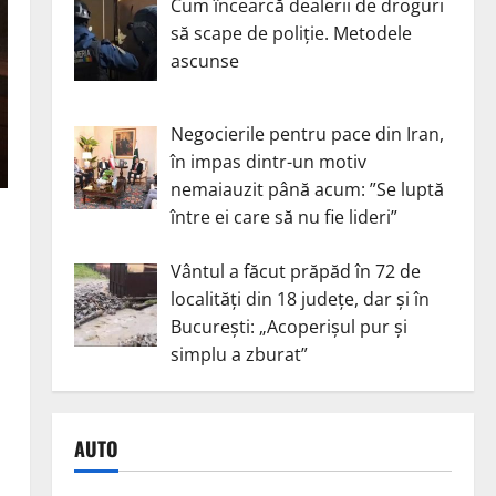
Cum încearcă dealerii de droguri
să scape de poliție. Metodele
ascunse
Negocierile pentru pace din Iran,
în impas dintr-un motiv
nemaiauzit până acum: ”Se luptă
între ei care să nu fie lideri”
Vântul a făcut prăpăd în 72 de
localități din 18 județe, dar și în
București: „Acoperișul pur și
simplu a zburat”
AUTO