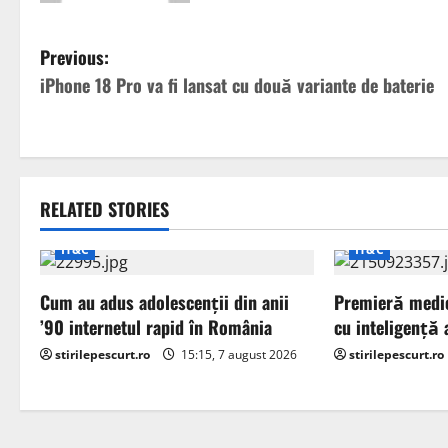
P
Previous:
iPhone 18 Pro va fi lansat cu două variante de baterie
o
s
t
RELATED STORIES
n
IT&C
IT&C
a
Cum au adus adolescenții din anii
Premieră medic
v
’90 internetul rapid în România
cu inteligență a
i
stirilepescurt.ro
15:15, 7 august 2026
stirilepescurt.ro
g
a