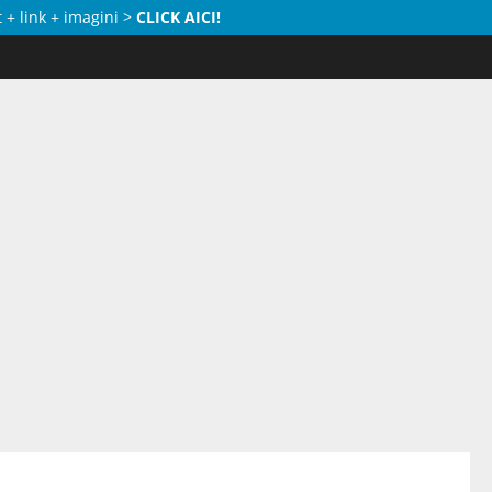
 + link + imagini >
CLICK AICI!