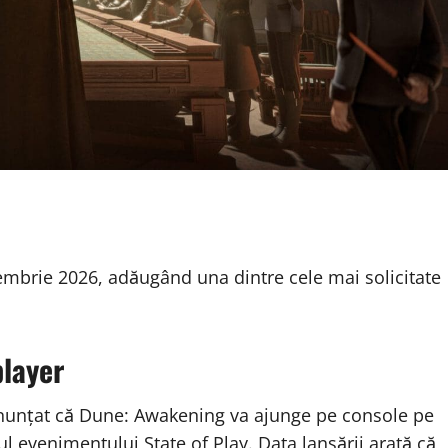
embrie 2026, adăugând una dintre cele mai solicitate
player
nunțat că Dune: Awakening va ajunge pe console pe
l evenimentului State of Play. Data lansării arată că