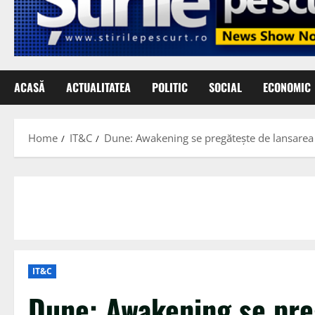
ACASĂ
ACTUALITATEA
POLITIC
SOCIAL
ECONOMIC
Home
IT&C
Dune: Awakening se pregătește de lansarea 
IT&C
Dune: Awakening se pre