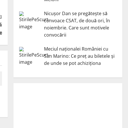
Nicuşor Dan se pregăteşte să
:
convoace CSAT, de două ori, în
ă
noiembrie. Care sunt motivele
e
convocării
Meciul naționalei României cu
San Marino: Ce preț au biletele și
de unde se pot achiziționa