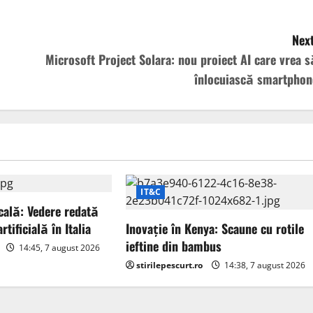
Next
Microsoft Project Solara: nou proiect AI care vrea s
înlocuiască smartphon
IT&C
ală: Vedere redată
rtificială în Italia
Inovație în Kenya: Scaune cu rotile
ieftine din bambus
14:45, 7 august 2026
stirilepescurt.ro
14:38, 7 august 2026