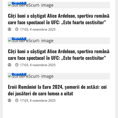
i
Sport 2
g
Câți bani a câștigat Alice Ardelean, sportiva română
care face spectacol în UFC: „Este foarte costisitor”
a
17:03, 4 noiembrie 2025
t
Sport 2
i
Câți bani a câștigat Alice Ardelean, sportiva română
o
care face spectacol în UFC: „Este foarte costisitor”
17:03, 4 noiembrie 2025
n
Sport 2
Eroii României la Euro 2024, șomerii de astăzi: cei
doi jucători de care lumea a uitat
17:03, 4 noiembrie 2025