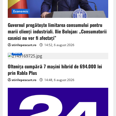
Economic
Guvernul pregătește limitarea consumului pentru
marii clienți industriali. Ilie Bolojan: „Consumatorii
casnici nu vor fi afectați”
stirilepescurt.ro
14:52, 6 august 2026
Auto
Oltenița cumpără 7 mașini hibrid de 694.000 lei
prin Rabla Plus
stirilepescurt.ro
14:48, 6 august 2026