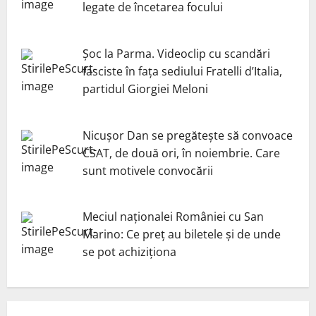
legate de încetarea focului
Șoc la Parma. Videoclip cu scandări
fasciste în fața sediului Fratelli d’Italia,
partidul Giorgiei Meloni
Nicuşor Dan se pregăteşte să convoace
CSAT, de două ori, în noiembrie. Care
sunt motivele convocării
Meciul naționalei României cu San
Marino: Ce preț au biletele și de unde
se pot achiziționa