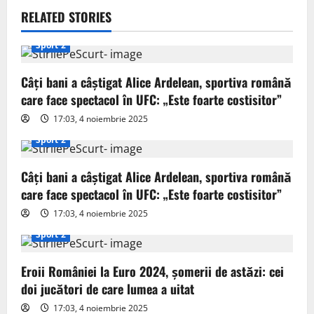
v
RELATED STORIES
i
Sport 2
g
Câți bani a câștigat Alice Ardelean, sportiva română
care face spectacol în UFC: „Este foarte costisitor”
a
17:03, 4 noiembrie 2025
t
Sport 2
i
Câți bani a câștigat Alice Ardelean, sportiva română
o
care face spectacol în UFC: „Este foarte costisitor”
17:03, 4 noiembrie 2025
n
Sport 2
Eroii României la Euro 2024, șomerii de astăzi: cei
doi jucători de care lumea a uitat
17:03, 4 noiembrie 2025