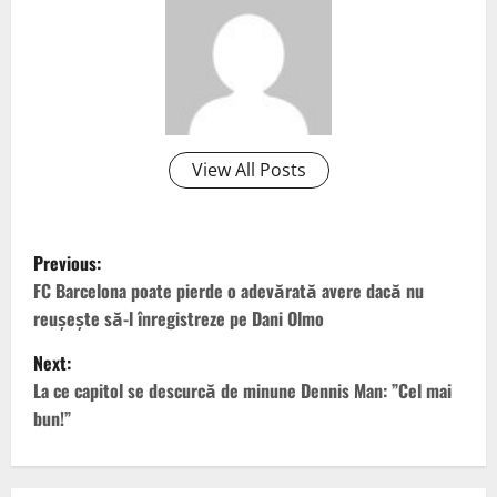
View All Posts
P
Previous:
o
FC Barcelona poate pierde o adevărată avere dacă nu
reușește să-l înregistreze pe Dani Olmo
s
Next:
t
La ce capitol se descurcă de minune Dennis Man: ”Cel mai
bun!”
n
a