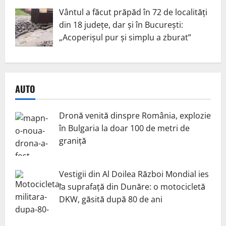
Vântul a făcut prăpăd în 72 de localități
din 18 județe, dar și în București:
„Acoperișul pur și simplu a zburat”
AUTO
Dronă venită dinspre România, explozie
în Bulgaria la doar 100 de metri de
graniță
Vestigii din Al Doilea Război Mondial ies
la suprafață din Dunăre: o motocicletă
DKW, găsită după 80 de ani