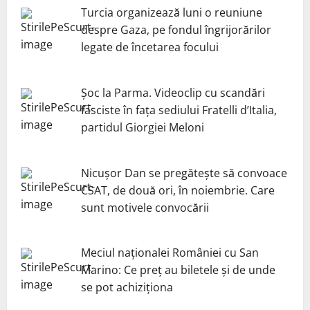
Turcia organizează luni o reuniune
despre Gaza, pe fondul îngrijorărilor
legate de încetarea focului
Șoc la Parma. Videoclip cu scandări
fasciste în fața sediului Fratelli d’Italia,
partidul Giorgiei Meloni
Nicuşor Dan se pregăteşte să convoace
CSAT, de două ori, în noiembrie. Care
sunt motivele convocării
Meciul naționalei României cu San
Marino: Ce preț au biletele și de unde
se pot achiziționa