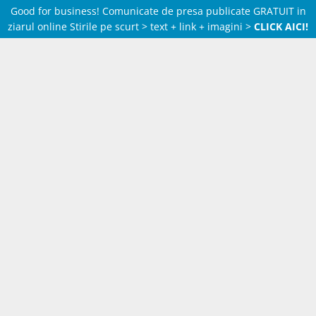
Good for business! Comunicate de presa publicate GRATUIT in
ziarul online Stirile pe scurt > text + link + imagini >
CLICK AICI!
Skip
to
content