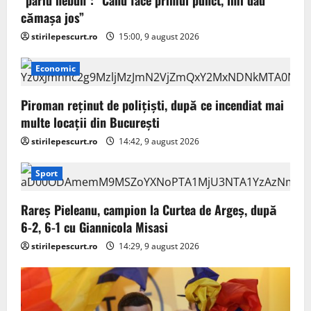
”pariu nebun”: ”Când face primul punct, îmi dau
cămașa jos”
stirilepescurt.ro
15:00, 9 august 2026
Economic
Piroman reţinut de poliţişti, după ce incendiat mai
multe locaţii din București
stirilepescurt.ro
14:42, 9 august 2026
Sport
Rareș Pieleanu, campion la Curtea de Argeș, după
6-2, 6-1 cu Giannicola Misasi
stirilepescurt.ro
14:29, 9 august 2026