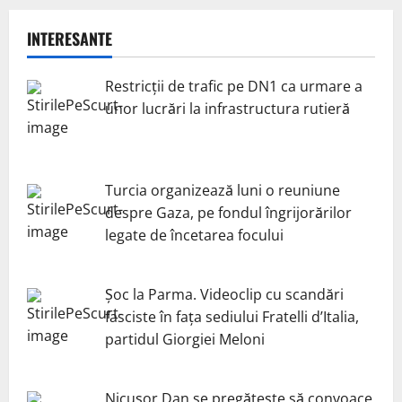
INTERESANTE
Restricții de trafic pe DN1 ca urmare a
unor lucrări la infrastructura rutieră
Turcia organizează luni o reuniune
despre Gaza, pe fondul îngrijorărilor
legate de încetarea focului
Șoc la Parma. Videoclip cu scandări
fasciste în fața sediului Fratelli d’Italia,
partidul Giorgiei Meloni
Nicuşor Dan se pregăteşte să convoace