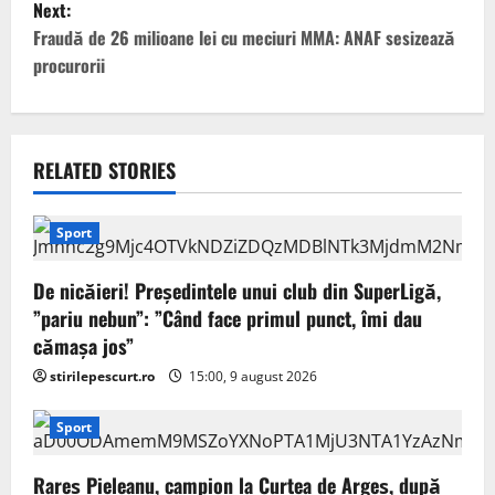
t
Next:
Fraudă de 26 milioane lei cu meciuri MMA: ANAF sesizează
n
procurorii
a
v
RELATED STORIES
i
g
Sport
a
De nicăieri! Președintele unui club din SuperLigă,
”pariu nebun”: ”Când face primul punct, îmi dau
t
cămașa jos”
i
stirilepescurt.ro
15:00, 9 august 2026
o
Sport
n
Rareș Pieleanu, campion la Curtea de Argeș, după