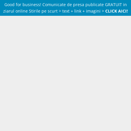
Good for business! Comunicate de presa publicate GRATUIT in
ziarul online Stirile pe scurt > text + link + imagini >
CLICK AICI!
Skip
to
content