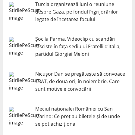
Turcia organizează luni o reuniune
despre Gaza, pe fondul îngrijorărilor
legate de încetarea focului
Șoc la Parma. Videoclip cu scandări
fasciste în fața sediului Fratelli d’Italia,
partidul Giorgiei Meloni
Nicuşor Dan se pregăteşte să convoace
CSAT, de două ori, în noiembrie. Care
sunt motivele convocării
Meciul naționalei României cu San
Marino: Ce preț au biletele și de unde
se pot achiziționa