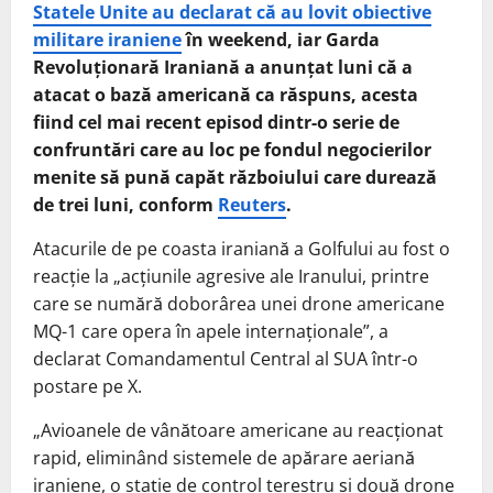
Statele Unite au declarat că au lovit obiective
militare iraniene
în weekend, iar Garda
Revoluționară Iraniană a anunțat luni că a
atacat o bază americană ca răspuns, acesta
fiind cel mai recent episod dintr-o serie de
confruntări care au loc pe fondul negocierilor
menite să pună capăt războiului care durează
de trei luni, conform
Reuters
.
Atacurile de pe coasta iraniană a Golfului au fost o
reacție la „acțiunile agresive ale Iranului, printre
care se numără doborârea unei drone americane
MQ-1 care opera în apele internaționale”, a
declarat Comandamentul Central al SUA într-o
postare pe X.
„Avioanele de vânătoare americane au reacționat
rapid, eliminând sistemele de apărare aeriană
iraniene, o stație de control terestru și două drone