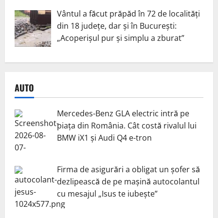
Vântul a făcut prăpăd în 72 de localități
din 18 județe, dar și în București:
„Acoperișul pur și simplu a zburat”
AUTO
Mercedes-Benz GLA electric intră pe
piața din România. Cât costă rivalul lui
BMW iX1 și Audi Q4 e-tron
Firma de asigurări a obligat un șofer să
dezlipească de pe mașină autocolantul
cu mesajul „Isus te iubește”