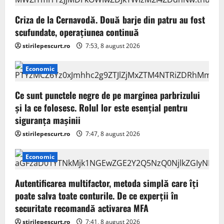
g
Criza de la Cernavodă. Două barje din patru au fost
a
scufundate, operațiunea continuă
stirilepescurt.ro
7:53, 8 august 2026
t
i
Economic
o
Ce sunt punctele negre de pe marginea parbrizului
și la ce folosesc. Rolul lor este esențial pentru
n
siguranța mașinii
stirilepescurt.ro
7:47, 8 august 2026
Economic
Autentificarea multifactor, metoda simplă care îți
poate salva toate conturile. De ce experții în
securitate recomandă activarea MFA
stirilepescurt.ro
7:41, 8 august 2026