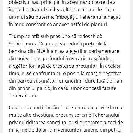
obiectivul său principal în acest război este de a
împiedica Iranul să dezvolte o armă nucleară cu
uraniul său puternic îmbogățit. Teheranul a negat
în mod constant că ar avea astfel de planuri.
Trump se află sub presiune să redeschidă
Strâmtoarea Ormuz și să reducă prețurile la
benzină din SUA înaintea alegerilor parlamentare
din noiembrie, pe fondul frustrării crescânde a
alegătorilor față de creșterea prețurilor. În același
timp, el se confruntă cu o posibilă reacție negativă
din partea susținătorilor unei linii dure față de Iran
din propriul partid, în cazul unor concesii făcute
Teheranului.
Cele două părți rămân în dezacord cu privire la mai
multe alte chestiuni, precum cererile Teheranului
privind ridicarea sancțiunilor și eliberarea a zeci de
miliarde de dolari din veniturile iraniene din petrol