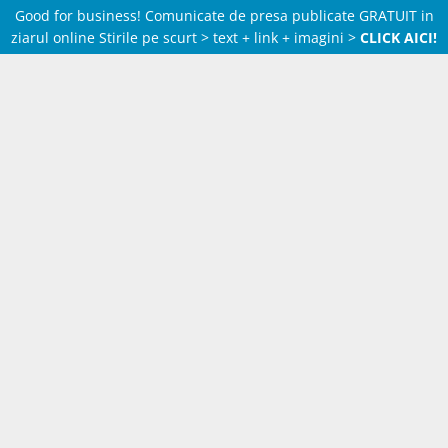
Good for business! Comunicate de presa publicate GRATUIT in
ziarul online Stirile pe scurt > text + link + imagini >
CLICK AICI!
Skip
to
content