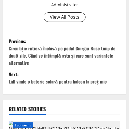
Administrator
View All Posts
P
Previous:
o
Circulaţie rutieră închisă pe podul Giurgiu-Ruse timp de
două zile. Când se întâmplă asta și care sunt variantele
s
alternative
t
Next:
Lidl vinde o baterie solară pentru balcon la preț mic
n
a
v
RELATED STORIES
i
Economic