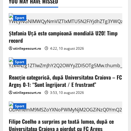
YOU MAY HAVE MISSED
Sport
Ștefania Uță este campioană mondială U20! Timp
record
stirilepescurt.ro
4:22, 10 august 2026
Sport
Reacție categorică, după Universitatea Craiova – FC
Argeș 0-1: “Sunt îngrijorat / E frustrant”
stirilepescurt.ro
3:53, 10 august 2026
Sport
Filipe Coelho a surprins pe toată lumea, după ce
Universitatea Craiova a pierdut cu FC Argeș