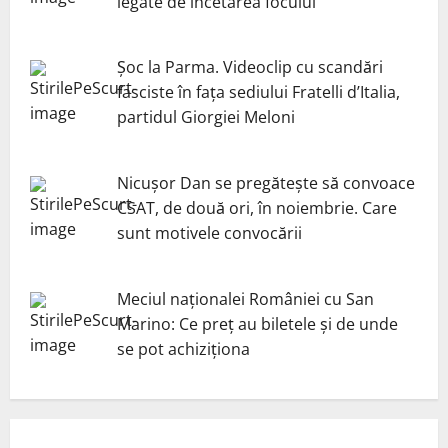
legate de încetarea focului
Șoc la Parma. Videoclip cu scandări
fasciste în fața sediului Fratelli d’Italia,
partidul Giorgiei Meloni
Nicuşor Dan se pregăteşte să convoace
CSAT, de două ori, în noiembrie. Care
sunt motivele convocării
Meciul naționalei României cu San
Marino: Ce preț au biletele și de unde
se pot achiziționa