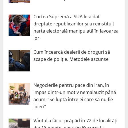
Curtea Supremă a SUA le-a dat
dreptate republicanilor și a reinstituit
harta electorală manipulată în favoarea
lor
Cum încearcă dealerii de droguri să
scape de poliție. Metodele ascunse
Negocierile pentru pace din Iran, în
impas dintr-un motiv nemaiauzit până
acum: ”Se luptă între ei care să nu fie
lideri”
Vântul a făcut prăpăd în 72 de localități
din 18 județe, dar și în București: