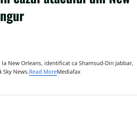
ingur
e la New Orleans, identificat ca Shamsud-Din Jabbar,
ză Sky News.
Read More
Mediafax