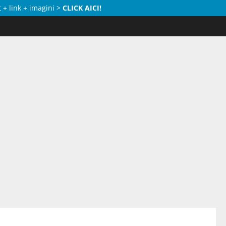
 + link + imagini >
CLICK AICI!