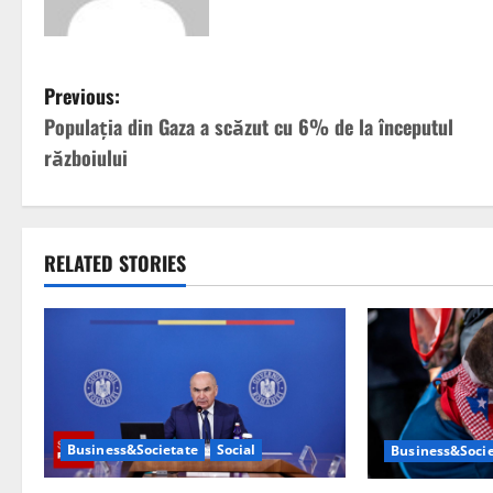
P
Previous:
Populaţia din Gaza a scăzut cu 6% de la începutul
o
războiului
s
t
RELATED STORIES
n
a
v
i
Business&Societate
Social
Business&Socie
g