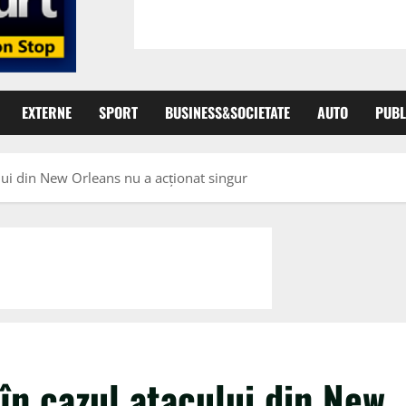
EXTERNE
SPORT
BUSINESS&SOCIETATE
AUTO
PUBL
ului din New Orleans nu a acţionat singur
în cazul atacului din New