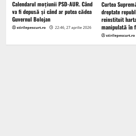
a
Calendarul moțiunii PSD-AUR. Când
Curtea Supremă
va fi depusă și când ar putea cădea
dreptate republ
t
Guvernul Bolojan
reinstituit hart
manipulată în f
stirilepescurt.ro
22:46, 27 aprilie 2026
i
stirilepescurt.ro
o
n