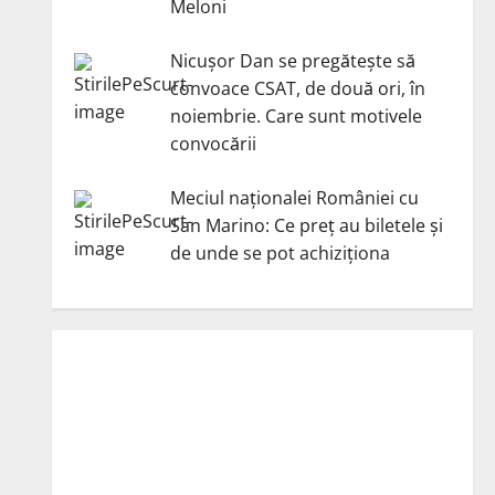
Meloni
Nicuşor Dan se pregăteşte să
convoace CSAT, de două ori, în
noiembrie. Care sunt motivele
convocării
Meciul naționalei României cu
San Marino: Ce preț au biletele și
de unde se pot achiziționa