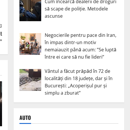
Cum încearcă dealerii de droguri
să scape de poliție. Metodele
ascunse
:
t
Negocierile pentru pace din Iran,
”
în impas dintr-un motiv
nemaiauzit până acum: ”Se luptă
între ei care să nu fie lideri”
Vântul a făcut prăpăd în 72 de
localități din 18 județe, dar și în
București: „Acoperișul pur și
simplu a zburat”
AUTO