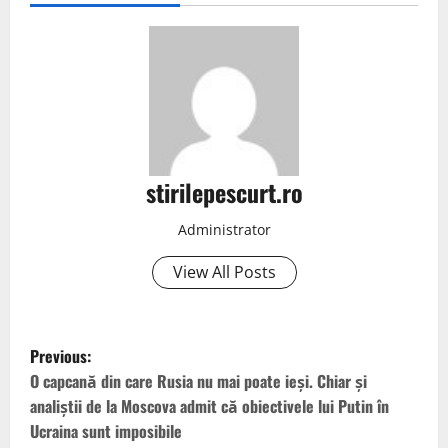
stirilepescurt.ro
Administrator
View All Posts
P
Previous:
o
O capcană din care Rusia nu mai poate ieși. Chiar și
analiștii de la Moscova admit că obiectivele lui Putin în
s
Ucraina sunt imposibile