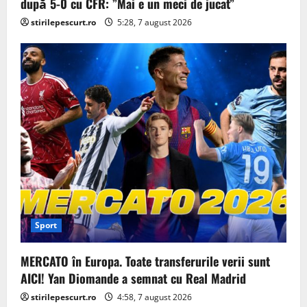
după 5-0 cu CFR: ”Mai e un meci de jucat”
stirilepescurt.ro
5:28, 7 august 2026
Sport
MERCATO în Europa. Toate transferurile verii sunt
AICI! Yan Diomande a semnat cu Real Madrid
stirilepescurt.ro
4:58, 7 august 2026