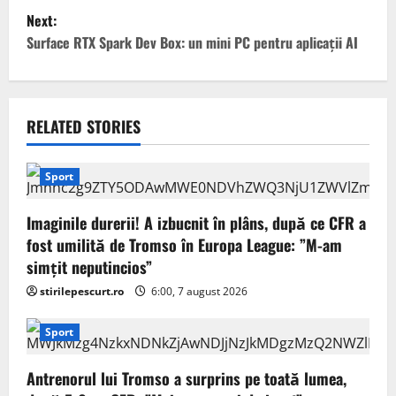
t
Next:
Surface RTX Spark Dev Box: un mini PC pentru aplicații AI
n
a
v
RELATED STORIES
i
Sport
g
Imaginile durerii! A izbucnit în plâns, după ce CFR a
a
fost umilită de Tromso în Europa League: ”M-am
simțit neputincios”
t
stirilepescurt.ro
6:00, 7 august 2026
i
Sport
o
Antrenorul lui Tromso a surprins pe toată lumea,
n