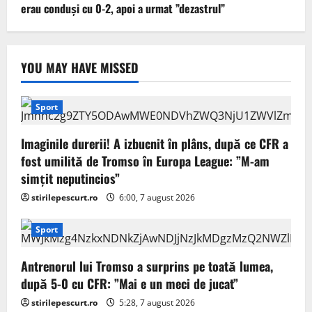
erau conduși cu 0-2, apoi a urmat ”dezastrul”
YOU MAY HAVE MISSED
Sport
Imaginile durerii! A izbucnit în plâns, după ce CFR a
fost umilită de Tromso în Europa League: ”M-am
simțit neputincios”
stirilepescurt.ro
6:00, 7 august 2026
Sport
Antrenorul lui Tromso a surprins pe toată lumea,
după 5-0 cu CFR: ”Mai e un meci de jucat”
stirilepescurt.ro
5:28, 7 august 2026