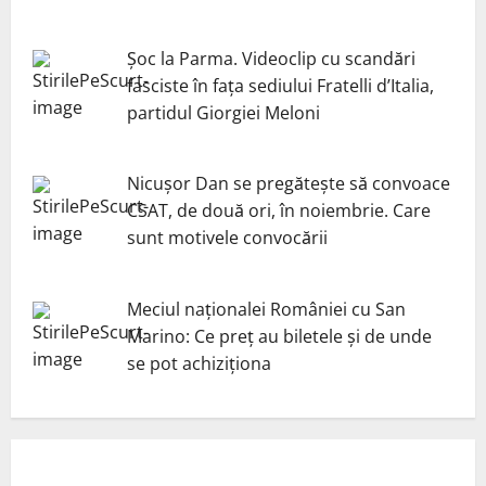
Șoc la Parma. Videoclip cu scandări
fasciste în fața sediului Fratelli d’Italia,
partidul Giorgiei Meloni
Nicuşor Dan se pregăteşte să convoace
CSAT, de două ori, în noiembrie. Care
sunt motivele convocării
Meciul naționalei României cu San
Marino: Ce preț au biletele și de unde
se pot achiziționa