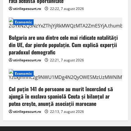
rata această oportunitate”
stirilepescurt.ro
22:22, 7 august 2026
Economic
Bulgaria are una dintre cele mai ridicate natalități
din UE, dar pierde populație. Cum explică experții
paradoxul demografic
stirilepescurt.ro
22:21, 7 august 2026
Economic
Cel puţin 141 de persoane au murit încercând să
ajungă în exclava spaniolă Ceuta şi bilanţul ar
putea creşte, anunță asociații marocane
stirilepescurt.ro
22:13, 7 august 2026