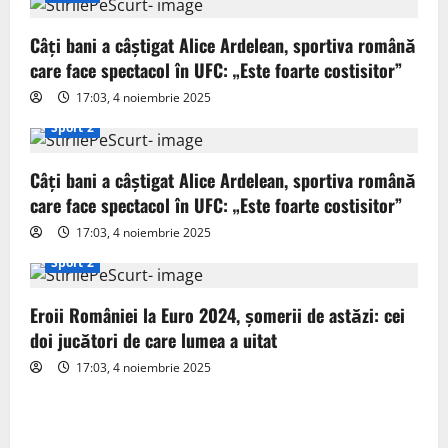
i
g
Câți bani a câștigat Alice Ardelean, sportiva română
care face spectacol în UFC: „Este foarte costisitor”
a
17:03, 4 noiembrie 2025
t
Sport 2
i
Câți bani a câștigat Alice Ardelean, sportiva română
o
care face spectacol în UFC: „Este foarte costisitor”
17:03, 4 noiembrie 2025
n
Sport 2
Eroii României la Euro 2024, șomerii de astăzi: cei
doi jucători de care lumea a uitat
17:03, 4 noiembrie 2025