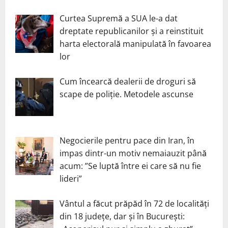
Curtea Supremă a SUA le-a dat
dreptate republicanilor și a reinstituit
harta electorală manipulată în favoarea
lor
Cum încearcă dealerii de droguri să
scape de poliție. Metodele ascunse
Negocierile pentru pace din Iran, în
impas dintr-un motiv nemaiauzit până
acum: ”Se luptă între ei care să nu fie
lideri”
Vântul a făcut prăpăd în 72 de localități
din 18 județe, dar și în București: