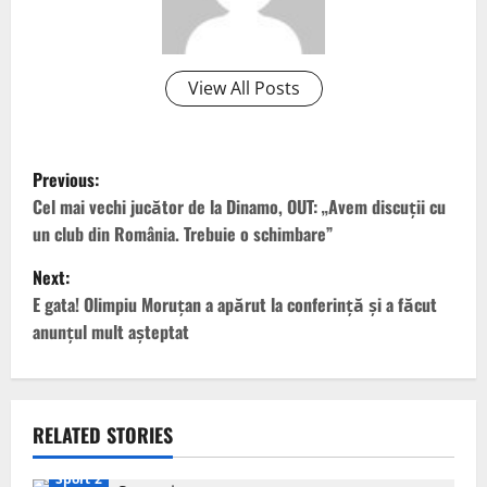
View All Posts
P
Previous:
o
Cel mai vechi jucător de la Dinamo, OUT: „Avem discuții cu
un club din România. Trebuie o schimbare”
s
Next:
t
E gata! Olimpiu Moruțan a apărut la conferință și a făcut
anunțul mult așteptat
n
a
v
RELATED STORIES
Sport 2