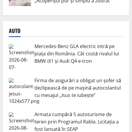
„Acoperișul pur și simplu a zburat”
AUTO
Mercedes-Benz GLA electric intră pe
piața din România. Cât costă rivalul lui
BMW iX1 și Audi Q4 e-tron
Firma de asigurări a obligat un șofer să
dezlipească de pe mașină autocolantul
cu mesajul „Isus te iubește”
Armata cumpără 5 autoturisme de
teren prin Programul Rabla. Licitația a
fost lansată în SEAP