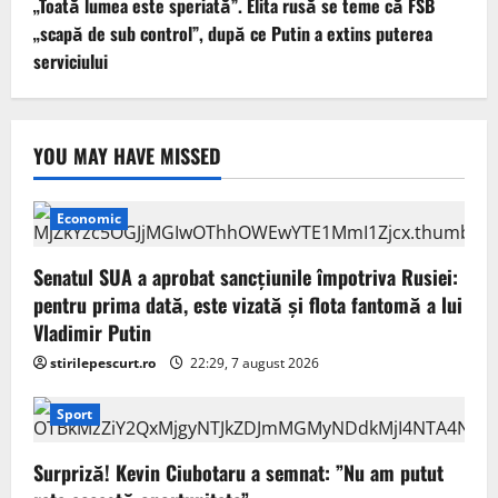
„Toată lumea este speriată”. Elita rusă se teme că FSB
„scapă de sub control”, după ce Putin a extins puterea
serviciului
YOU MAY HAVE MISSED
Economic
Senatul SUA a aprobat sancțiunile împotriva Rusiei:
pentru prima dată, este vizată și flota fantomă a lui
Vladimir Putin
stirilepescurt.ro
22:29, 7 august 2026
Sport
Surpriză! Kevin Ciubotaru a semnat: ”Nu am putut